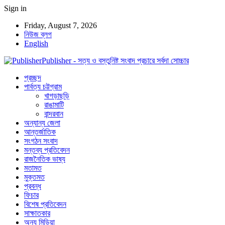
Sign in
Friday, August 7, 2026
নিউজ ব্লগ
English
Publisher - সত্য ও বস্তুনিষ্ট সংবাদ প্রচারে সর্বদা সোচ্চার
প্রচ্ছদ
পার্বত্য চট্টগ্রাম
খাগড়াছড়ি
রাঙামাটি
বান্দরবান
অন্যান্য জেলা
আন্তর্জাতিক
সংগঠন সংবাদ
মন্তব্য প্রতিবেদন
রাজনৈতিক ভাষ্য
মতামত
মুক্তমত
প্রবন্ধ
ফিচার
বিশেষ প্রতিবেদন
সাক্ষাতকার
অন্য মিডিয়া