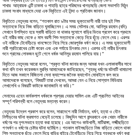
আজ শুক্রবার (৩০ মে ২০২৫) হিল উইমেন্স ফেডারেশনের খাগড়াছড়ি জেলা
শাখার আহ্বায়ক এন্টি চাকমা ও পাহাড়ি ছাত্র পরিষদের খাগড়াছড়ি জেলা সভাপতি মিঠুন
চাকমা সংবাদ মাধ্যমে দেয়া এক বিবৃতিতে এই নিন্দা ও প্রতিবাদ জানান।
বিবৃতিতে নেতৃদ্বয় বলেন, “গতকাল রাত ৯টার সময় ভূক্তভোগী নারী তার দুই শিশু
সন্তানকে নিয়ে নিজ বাড়িতে ঘুমাচ্ছিলেন। এ সময় সেটলার মো. আনিসুর রহমান (বদি)
সেখানে উপস্থিত হয়ে স্বামী বাড়িতে না থাকার সুযোগে বাড়ির ভিতর প্রবেশ করে প্রথমে
ওই নারীর কাছ থেকে ৫ মাস বয়সী শিশু সন্তানকে কেড়ে নিয়ে ছুঁড়ে ফেলে দেয়। এরপর
ওই নারীকে টেনেহিঁচড়ে ধানক্ষেতে নিয়ে গিয়ে জোরপূর্বক ধর্ষণ করে। এ সময় ভুক্তভোগী
নারী প্রতিরোধের চেষ্টা করেন এবং এক পর্যায়ে চিৎকার দেন। এরপর ওই নারীর চিৎকার
শুনে গ্রামের লোকজন ছুটে গেলে ধর্ষক আনিসুর রহমান পালিয়ে যায়।”
বিবৃতিতে নেতৃদ্বয় আরো বলেন, ‘প্রকৃত ঘটনা জানার জন্য আমরা যখন এলাকাবাসীর সাথে
কথা বলি তখন কয়েকজন মুরব্বি আমাদেরকে জানিয়েছেন, “গৃহবধূ ধর্ষণের ঘটনাটি ধামাচাপা
দিতে আজ সকালে বিজিতলা সেনা ক্যাম্পের জনৈক ক্যাপ্টেন মোবাইলে কল করে
আমাদেরকে বলেছেন, ‘বিষয়টি তারা দেখবেন, আমরা যেন এ নিয়ে সোশ্যাল মিডিয়ায়
লেখালেখি ও বিষয়টি কাউকে জানাজানি না করি।”
সেনাদের এহেন কার্যকলাপ ধর্ষককে প্রশ্রয় দেয়ার সামিল এবং এটি প্রচলিত আইনের
সম্পূর্ণ পরিপন্থী বলে নেতৃদ্বয় মন্তব্য করেন।
নেতৃদ্বয় উদ্বেগ প্রকাশ করে বলেন, সারাদেশে নারী নির্যাতন, ধর্ষণ, হত্যা ও যৌন
নিপীড়নের ঘটনা ক্রমাগত বেড়েই চলেছে। কিছুদিন আগে বান্দরবানে এক খেয়াং নারীকে
ধর্ষণের পর নৃশংসভাবে হত্যা করা হয়েছে। এর আগেও কাউখালী, মাটিরাঙ্গা, লক্ষ্মীছড়িতে
গণধর্ষণ ও ধর্ষণের চেষ্টার ঘটনা ঘটেছিল। গতকাল মাইসছড়িতে নিজ বাড়িতে কোলে থাকা
শিশু সন্তানকে ছুঁড়ে ফেলে দিয়ে বাড়ির বাইরে টেনেহিঁচড়ে নিয়ে গিয়ে গৃহবধুকে ধর্ষণ করা