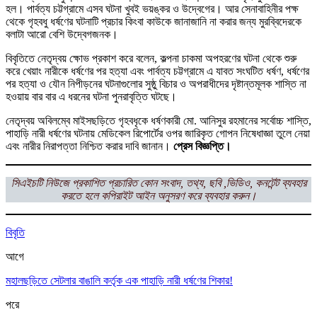
হল। পার্বত্য চট্টগ্রামে এসব ঘটনা খুবই ভয়ঙ্কর ও উদ্বেগের। আর সেনাবাহিনীর পক্ষ
থেকে গৃহবধু ধর্ষণের ঘটনাটি প্রচার কিংবা কাউকে জানাজানি না করার জন্য মুরব্বিদেরকে
বলাটা আরো বেশি উদ্বেগজনক।
বিবৃতিতে নেতৃদ্বয় ক্ষোভ প্রকাশ করে বলেন, কল্পনা চাকমা অপহরণের ঘটনা থেকে শুরু
করে খেয়াং নারীকে ধর্ষণের পর হত্যা এবং পার্বত্য চট্টগ্রামে এ যাবত সংঘটিত ধর্ষণ, ধর্ষণের
পর হত্যা ও যৌন নিপীড়নের ঘটনাগুলোর সুষ্ঠু বিচার ও অপরাধীদের দৃষ্টান্তমূলক শাস্তি না
হওয়ায় বার বার এ ধরনের ঘটনা পুনরাবৃত্তি ঘটছে।
নেতৃদ্বয় অবিলম্বে মাইসছড়িতে গৃহবধৃকে ধর্ষণকারী মো. আনিসুর রহমানের সর্বোচ্চ শাস্তি,
পাহাড়ি নারী ধর্ষণের ঘটনায় মেডিকেল রিপোর্টের ওপর জারিকৃত গোপন নিষেধাজ্ঞা তুলে নেয়া
এবং নারীর নিরাপত্তা নিশ্চিত করার দাবি জানান।
প্রেস বিজ্ঞপ্তি।
সিএইচটি নিউজে প্রকাশিত প্রচারিত কোন সংবাদ, তথ্য, ছবি ,ভিডিও, কনটেন্ট ব্যবহার
করতে হলে কপিরাইট আইন অনুসরণ করে ব্যবহার করুন।
বিবৃতি
আগে
মহালছড়িতে সেটলার বাঙালি কর্তৃক এক পাহাড়ি নারী ধর্ষণের শিকার!
পরে