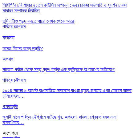
পিসিপি’র চবি শাখার ২১তম কাউন্সিল সম্পন্ন : ভুবন চাকমা সভাপতি ও সুদর্শন চাকমা
সাধারণ সম্পাদক নির্বাচিত
তুমি এটাও পছন্দ করতে পারো
লেখক থেকে আরো
পার্বত্য চট্টগ্রাম
মতামত
আমরা কিসের জন্য লড়ছি?
অপরাধ
সাজেক পর্যটন থেকে সন্তু গ্রুপ কর্তৃক এক ব্যক্তিকে অপহরণের অভিযোগ
পার্বত্য চট্টগ্রাম
২০২৪ সালের ৬ আগস্ট রাঙামাটিতে সমাবেশে যাওয়া ছাত্র-জনতার ওপর যেভাবে হামলা
চালিয়েছিল…
খাগড়াছড়ি
জুলাই মাসে পার্বত্য চট্টগ্রামে ঘটেছে খুন, অপহরণ, হামলা, গ্রেফতারসহ নানা
মানবাধিকার…
আগে
পরে