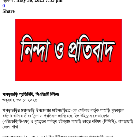
প্রকাশ :
May 30, 2025 7:35 pm
0
Share
খাগড়াছড়ি প্রতিনিধি, সিএইচটি নিউজ
শুক্রবার, ৩০ মে ২০২৫
খাগড়াছড়ির মহালছড়ি উপজেলার মাইসছড়িতে এক সেটলার কর্তৃক পাহাড়ি গৃহবধূকে
ধর্ষণের ঘটনায় তীব্র নিন্দা ও প্রতিবাদ জানিয়েছে হিল উইমেন্স ফেডারেশন
(এইচডব্লিউএফ) ও বৃহত্তর পার্বত্য চট্টগ্রাম পাহাড়ি ছাত্র পরিষদ (পিসিপি), খাগড়াছড়ি
জেলা শাখা।