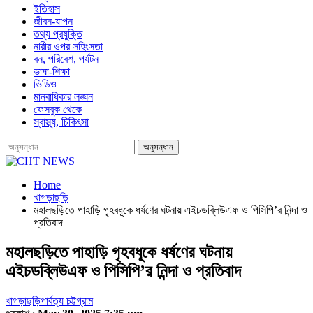
ইতিহাস
জীবন-যাপন
তথ্য প্রযুক্তি
নারীর ওপর সহিংসতা
বন, পরিবেশ, পর্যটন
ভাষা-শিক্ষা
ভিডিও
মানবাধিকার লঙ্ঘন
ফেসবুক থেকে
স্বাস্থ্য, চিকিৎসা
Home
খাগড়াছড়ি
মহালছড়িতে পাহাড়ি গৃহবধূকে ধর্ষণের ঘটনায় এইচডব্লিউএফ ও পিসিপি’র নিন্দা ও
প্রতিবাদ
মহালছড়িতে পাহাড়ি গৃহবধূকে ধর্ষণের ঘটনায়
এইচডব্লিউএফ ও পিসিপি’র নিন্দা ও প্রতিবাদ
খাগড়াছড়ি
পার্বত্য চট্টগ্রাম