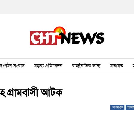
সংগঠন সংবাদ
মন্তব্য প্রতিবেদন
রাজনৈতিক ভাষ্য
মতামত
ীর ওপর সহিংসতা
বন, পরিবেশ, পর্যটন
ভাষা-শিক্ষা
ভিডিও
রীহ গ্রামবাসী আটক
খাগড়াছড়ি
মানবা