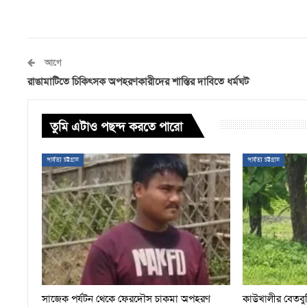
আগে
রাঙামাটিতে চিকিৎসক অপহরণকারীদের শাস্তির দাবিতে ধর্মঘট
তুমি এটাও পছন্দ করতে পারো
পার্বত্য চট্টগ্রাম
পার্বত্য চট্টগ্রাম
সাজেক পর্যটন থেকে ফেরদৌস চাকমা অপহরণ
কাউখালীর বেতবুন