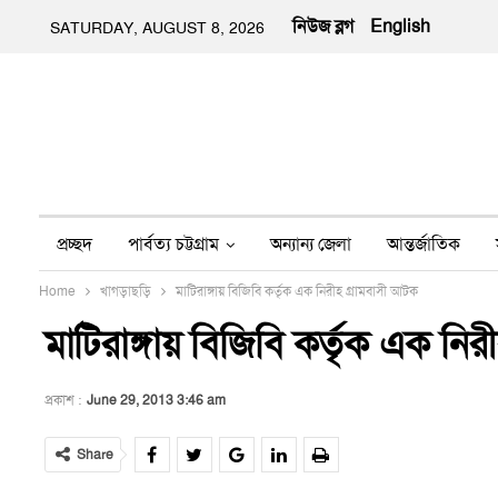
নিউজ ব্লগ
English
SATURDAY, AUGUST 8, 2026
প্রচ্ছদ
পার্বত্য চট্টগ্রাম
অন্যান্য জেলা
আন্তর্জাতিক
Home
খাগড়াছড়ি
মাটিরাঙ্গায় বিজিবি কর্তৃক এক নিরীহ গ্রামবাসী আটক
অন্য মিডিয়া
ইতিহাস
জীবন-যাপন
তথ্য প্রযুক্তি
নার
মাটিরাঙ্গায় বিজিবি কর্তৃক এক নি
প্রকাশ :
June 29, 2013 3:46 am
Share