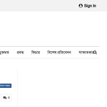
Sign In
মুক্তমত
প্রবন্ধ
ফিচার
বিশেষ প্রতিবেদন
সাক্ষাতকার
মানবাধিকার লঙ্ঘন
ফেসবুক থেকে
স্বাস্থ্য, চিকিৎসা
ধিকার লঙ্ঘন
0