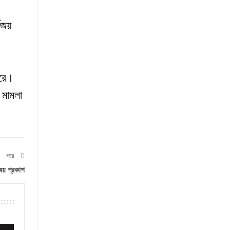
মজয়
রে
।
ি মামলা
পরে
্ময় প্রকাশ