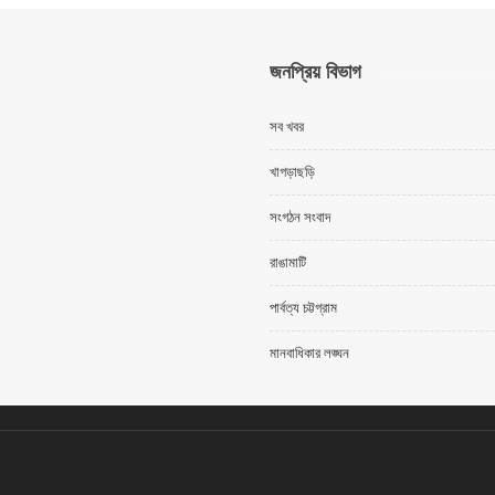
জনপ্রিয় বিভাগ
সব খবর
খাগড়াছড়ি
সংগঠন সংবাদ
রাঙামাটি
পার্বত্য চট্টগ্রাম
মানবাধিকার লঙ্ঘন