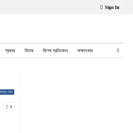
Sign In
প্রবন্ধ
ফিচার
বিশেষ প্রতিবেদন
সাক্ষাতকার
ফেসবুক থেকে
স্বাস্থ্য, চিকিৎসা
বাধিকার লঙ্ঘন
0