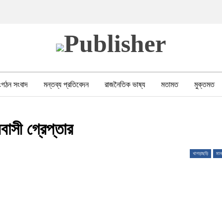
ংগঠন সংবাদ
মন্তব্য প্রতিবেদন
রাজনৈতিক ভাষ্য
মতামত
মুক্তমত
পর সহিংসতা
বন, পরিবেশ, পর্যটন
ভাষা-শিক্ষা
ভিডিও
মানবাধিকার লঙ্ঘন
মবাসী গ্রেপ্তার
খাগড়াছড়ি
মান