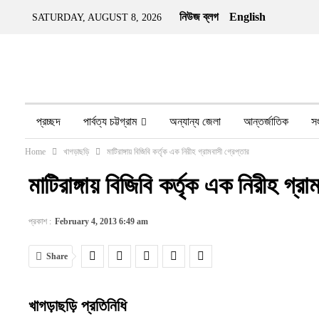
নিউজ ব্লগ
English
SATURDAY, AUGUST 8, 2026
প্রচ্ছদ
পার্বত্য চট্টগ্রাম
অন্যান্য জেলা
আন্তর্জাতিক
স
Home
খাগড়াছড়ি
মাটিরাঙ্গায় বিজিবি কর্তৃক এক নিরীহ গ্রামবাসী গ্রেপ্তার
অন্য মিডিয়া
ইতিহাস
জীবন-যাপন
তথ্য প্রযুক্তি
নারীর ও
মাটিরাঙ্গায় বিজিবি কর্তৃক এক নিরীহ গ্রা
প্রকাশ :
February 4, 2013 6:49 am
Share
খাগড়াছড়ি প্রতিনিধি