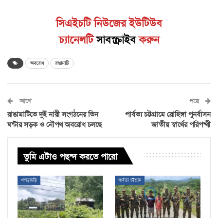
সিএইচটি নিউজের ইউটিউব
চ্যানেলটি
সাবস্ক্রাইব
করুন
অবরোধ
রাঙামাটি
আগে
পরে
রাঙামাটিতে দুই নারী সংগঠনের তিন
পার্বত্য চট্টগ্রামে রোহিঙ্গা পুনর্বাসন
ঘন্টার সড়ক ও নৌপথ অবরোধ চলছে
জাতীয় স্বার্থের পরিপন্থী
তুমি এটাও পছন্দ করতে পারো
খাগড়াছড়ি
পার্বত্য চট্টগ্রাম