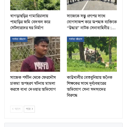
খাগড়াছড়ির গামারিঢালায়
সাজেকে সন্তু গ্রুপের সাথে
পাহাড়ির জমি বেদখল করে
যোগসাজশ করে অপহৃত ব্যক্তিকে
সেটলারদের ঘর নির্মাণ
“উদ্ধার” নাটক সেনাবাহিনীর :…
পার্বত্য চট্টগ্রাম
পার্বত্য চট্টগ্রাম
সাজেক পর্যটন থেকে ফেরদৌস
কাউখালীর বেতবুনিয়ায় জনৈক
চাকমা অপহরণ ঘটনায় মামলা
শিক্ষকের সাথে দুর্ব্যবহারের
করতে বাধা দেওয়ার অভিযোগ
অভিযোগ সেনা সদস্যদের
বিরুদ্ধে
আগে
পরে