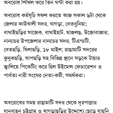
অবরোধ শিথিল করে তিন ঘন্টা করা হয়।
অবরোধ কর্মসূচি সফল করতে আজ সকাল ৬টা থেকে
জেলার কাউখালী সদর, ঘাগড়া, বেতবুনিয়া;
বাঘাইছড়ির সাজেক, বাঘাইহাট, মাজলঙ, উজোবাজার;
নান্যাচর উপজেলার নান্যাচর সদর, টিএন্ডটি,
বেতছড়ি, ঘিলাছড়ি, ১৮ মাইল; রাঙামাটি সদরের
কুদুকছড়ি, সাপছড়ি সহ বিভিন্ন স্থানে সড়কে টায়ার
জ্বালিয়ে পিকেটিং করে হিল উইমেন্স ফেডারেশন ও
পার্বত্য নারী সংঘের নেতা-কর্মী, সমর্থকরা।
অবরোধের সময় রাঙামাটি সদর থেকে দূরপাল্লার
যানবাহন চট্টগ্রাম ও খাগড়াছড়ির উদ্দেশ্যে ছেড়ে যায়নি