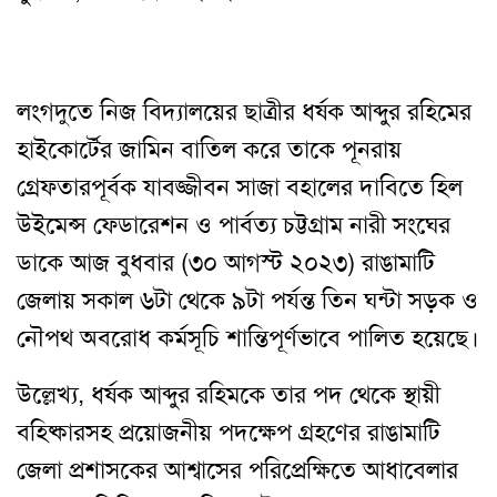
লংগদুতে নিজ বিদ্যালয়ের ছাত্রীর ধর্ষক আব্দুর রহিমের
হাইকোর্টের জামিন বাতিল করে তাকে পূনরায়
গ্রেফতারপূর্বক যাবজ্জীবন সাজা বহালের দাবিতে হিল
উইমেন্স ফেডারেশন ও পার্বত্য চট্টগ্রাম নারী সংঘের
ডাকে আজ বুধবার (৩০ আগস্ট ২০২৩) রাঙামাটি
জেলায় সকাল ৬টা থেকে ৯টা পর্যন্ত তিন ঘন্টা সড়ক ও
নৌপথ অবরোধ কর্মসূচি শান্তিপূর্ণভাবে পালিত হয়েছে।
উল্লেখ্য, ধর্ষক আব্দুর রহিমকে তার পদ থেকে স্থায়ী
বহিষ্কারসহ প্রয়োজনীয় পদক্ষেপ গ্রহণের রাঙামাটি
জেলা প্রশাসকের আশ্বাসের পরিপ্রেক্ষিতে আধাবেলার