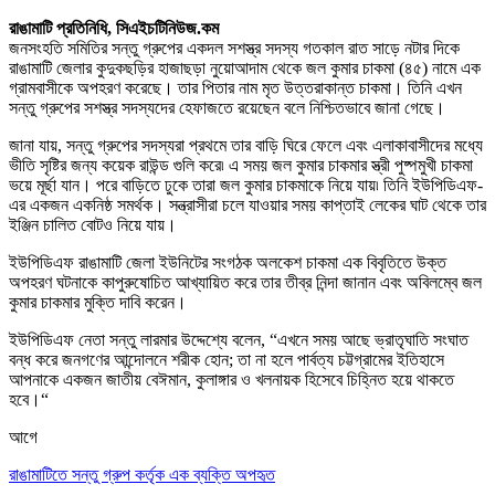
রাঙামাটি প্রতিনিধি, সিএইচটিনিউজ.কম
জনসংহতি সমিতির সন্তু গ্রুপের একদল সশস্ত্র সদস্য গতকাল রাত সাড়ে নটার দিকে
রাঙামাটি জেলার কুদুকছড়ির হাজাছড়া নুয়োআদাম থেকে জল কুমার চাকমা (৪৫) নামে এক
গ্রামবাসীকে অপহরণ করেছে। তার পিতার নাম মৃত উত্তরাকান্ত চাকমা। তিনি এখন
সন্তু গ্রুপের সশস্ত্র সদস্যদের হেফাজতে রয়েছেন বলে নিশ্চিতভাবে জানা গেছে
।
জানা যায়
,
সন্তু গ্রুপের সদস্যরা প্রথমে তার বাড়ি ঘিরে ফেলে এবং এলাকাবাসীদের মধ্যে
ভীতি সৃষ্টির জন্য কয়েক রাউন্ড গুলি করে৷ এ সময় জল কুমার চাকমার স্ত্রী পুষ্পমুখী চাকমা
ভয়ে মূর্ছা যান
।
পরে বাড়িতে ঢুকে তারা জল কুমার চাকমাকে নিয়ে যায়৷ তিনি ইউপিডিএফ-
এর একজন একনিষ্ঠ সমর্থক
।
সন্ত্রাসীরা চলে যাওয়ার সময় কাপ্তাই লেকের ঘাট থেকে তার
ইঞ্জিন চালিত বোটও নিয়ে যায়
।
ইউপিডিএফ রাঙামাটি জেলা ইউনিটের সংগঠক অলকেশ চাকমা এক বিবৃতিতে উক্ত
অপহরণ ঘটনাকে কাপুরুষোচিত আখ্যায়িত করে তার তীব্র নিন্দা জানান এবং অবিলম্বে জল
কুমার চাকমার মুক্তি দাবি করেন
।
ইউপিডিএফ নেতা সন্তু লারমার উদ্দেশ্যে বলেন
, “
এখনে সময় আছে ভ্রাতৃঘাতি সংঘাত
বন্ধ করে জনগণের আন্দোলনে শরীক হোন
;
তা না হলে পার্বত্য চট্টগ্রামের ইতিহাসে
আপনাকে একজন জাতীয় বেঈমান
,
কুলাঙ্গার ও খলনায়ক হিসেবে
চিহ্নিত
হয়ে থাকতে
হবে
।
“
আগে
রাঙামাটিতে সন্তু গ্রুপ কর্তৃক এক ব্যক্তি অপহৃত