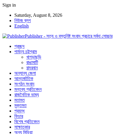
Sign in
Saturday, August 8, 2026
নিউজ ব্লগ
English
Publisher - সত্য ও বস্তুনিষ্ট সংবাদ প্রচারে সর্বদা সোচ্চার
প্রচ্ছদ
পার্বত্য চট্টগ্রাম
খাগড়াছড়ি
রাঙামাটি
বান্দরবান
অন্যান্য জেলা
আন্তর্জাতিক
সংগঠন সংবাদ
মন্তব্য প্রতিবেদন
রাজনৈতিক ভাষ্য
মতামত
মুক্তমত
প্রবন্ধ
ফিচার
বিশেষ প্রতিবেদন
সাক্ষাতকার
অন্য মিডিয়া