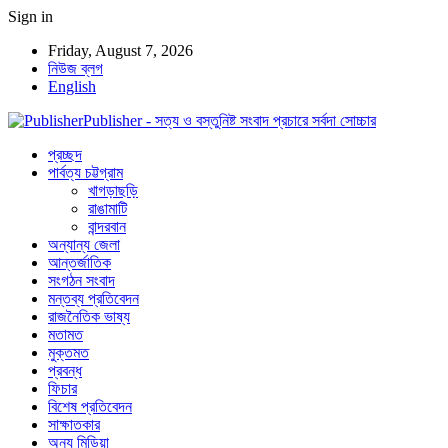
Sign in
Friday, August 7, 2026
নিউজ ব্লগ
English
Publisher - সত্য ও বস্তুনিষ্ট সংবাদ প্রচারে সর্বদা সোচ্চার
প্রচ্ছদ
পার্বত্য চট্টগ্রাম
খাগড়াছড়ি
রাঙামাটি
বান্দরবান
অন্যান্য জেলা
আন্তর্জাতিক
সংগঠন সংবাদ
মন্তব্য প্রতিবেদন
রাজনৈতিক ভাষ্য
মতামত
মুক্তমত
প্রবন্ধ
ফিচার
বিশেষ প্রতিবেদন
সাক্ষাতকার
অন্য মিডিয়া