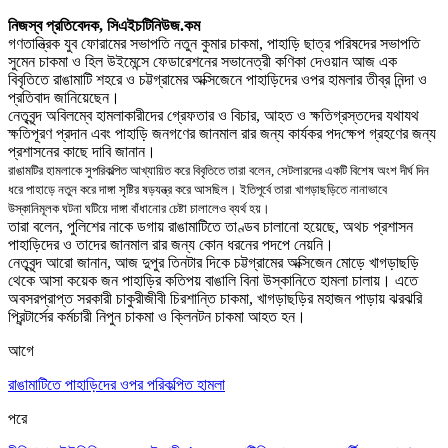
নিজস্ব প্রতিবেদক,
সিএইচটিনিউজ.কম
গণতান্ত্রিক যুব ফোরামের সভাপতি নতুন কুমার চাকমা
,
পাহাড়ি ছাত্র পরিষদের সভাপতি
সুমেন চাকমা ও হিল উইমেন্সে ফেডারেশনের সভানেত্রী কণিকা দেওয়ান আজ এক
বিবৃতিতে রাঙামাটি শহরে ও চট্টগ্রামের অ
ক্সিজেনে
পাহাড়িদের ওপর হামলার তীব্র নিন্দা ও
প্রতিবাদ জানিয়েছেন
।
নেতৃবৃন্দ অবিলম্বে হামলাকারীদের গ্রেফতার ও বিচার
,
আহত ও
ক্ষ
তিগ্রস্তদের যথাযথ
ক্ষ
তিপূরণ প্রদান এবং পাহাড়ি জনগণের জানমাল রার জন্য কার্যকর পদ
ক্ষেপ
গ্রহণের জন্য
প্রশাসনের কাছে দাবি জানান
।
রাঙামটির হামলাকে সুপরিকল্পিত আখ্যায়িত করে বিবৃতিতে তারা বলেন
,
সেটলারদের একটি বিশেষ অংশ দীর্ঘ দিন
ধরে পাহাড়ে নতুন করে দাঙ্গা সৃষ্টির ষড়যন্ত্র করে আসছিল
।
ইতিপূর্বে তারা খাগড়াছড়িতে নানাভাবে
উস্কানিমূলক ঘটনা ঘটিয়ে দাঙ্গা বাঁধানোর চেষ্টা চালালেও ব্যর্থ হয়
।
তারা বলেন
,
পুলিশের নাকে ডগায় রাঙামাটিতে তাণ্ডব চালানো হয়েছে
,
অথচ প্রশাসন
পাহাড়িদের ও তাদের জানমাল রার জন্য কোন ধরনের পদপে নেয়নি
।
নেতৃবৃন্দ আরো জানান
,
আজ দুপুর তিনটার দিকে চট্টগ্রামের অ
ক্সিজে
ন মোড়ে খাগড়াছড়ি
থেকে আসা কয়েক জন পাহাড়ির কতিপয় বাঙালি বিনা উস্কানিতে হামলা চালায়
।
এতে
অবসরপ্রাপ্ত সরকারী চাকুরীজীবী চিরশান্তি চাকমা
,
খাগড়াছড়ির মহাজন পাড়ায় ঝরঝরি
প্রিন্টার্সের কর্মচারী নিপুন চাকমা ও
ক্লি
নটন চাকমা আহত হন
।
আগে
রাঙামাটিতে পাহাড়িদের ওপর পরিকল্পিত হামলা
পরে