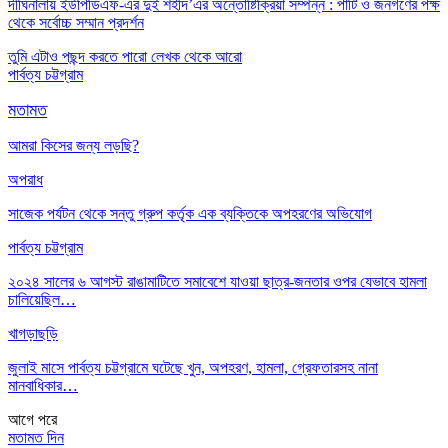
দীঘিনালায় ইউপিডিএফ-এর দুই শহীদ’এর অন্তোষ্টিক্রিয়া সম্পন্ন : পার্টি ও জনগণের পক্ষ
থেকে সর্বোচ্চ সম্মান প্রদর্শন
তুমি এটাও পছন্দ করতে পারো
লেখক থেকে আরো
পার্বত্য চট্টগ্রাম
মতামত
আমরা কিসের জন্য লড়ছি?
অপরাধ
সাজেক পর্যটন থেকে সন্তু গ্রুপ কর্তৃক এক ব্যক্তিকে অপহরণের অভিযোগ
পার্বত্য চট্টগ্রাম
২০২৪ সালের ৬ আগস্ট রাঙামাটিতে সমাবেশে যাওয়া ছাত্র-জনতার ওপর যেভাবে হামলা
চালিয়েছিল…
খাগড়াছড়ি
জুলাই মাসে পার্বত্য চট্টগ্রামে ঘটেছে খুন, অপহরণ, হামলা, গ্রেফতারসহ নানা
মানবাধিকার…
আগে
পরে
মতামত দিন