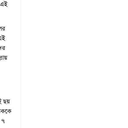
 এই
িলর
এই
ের
ায়
ই ছয়
যেককে
 ৭