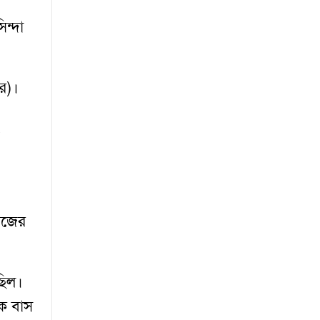
়
ন্দা
র)।
োজের
ছিল।
কে বাস