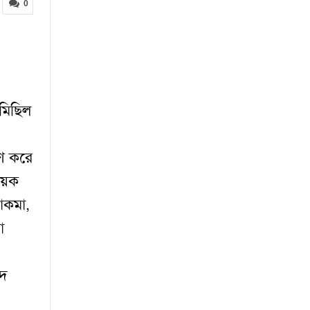
0
 মিছিল
িণ করে
ায়ক
াকমা,
া
পদ