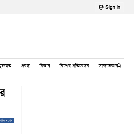
Sign In
মুক্তমত
প্রবন্ধ
ফিচার
বিশেষ প্রতিবেদন
সাক্ষাতকার
মানবাধিকার লঙ্ঘন
ফেসবুক থেকে
স্বাস্থ্য, চিকিৎসা
ির
গঠন সংবাদ