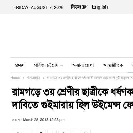
নিউজ ব্লগ
English
FRIDAY, AUGUST 7, 2026
প্রচ্ছদ
পার্বত্য চট্টগ্রাম
অন্যান্য জেলা
আন্তর্জাতিক
Home
খাগড়াছড়ি
রামগড়ে ৩য় শ্রেণীর ছাত্রীকে ধর্ষণকারী বেলাল হোসেনের দৃষ্টান্তমূলক
অন্য মিডিয়া
ইতিহাস
জীবন-যাপন
তথ্য প্রযুক্তি
নার
রামগড়ে ৩য় শ্রেণীর ছাত্রীকে ধর্ষণক
দাবিতে গুইমারায় হিল উইমেন্স ফ
প্রকাশ :
March 28, 2013 12:28 pm