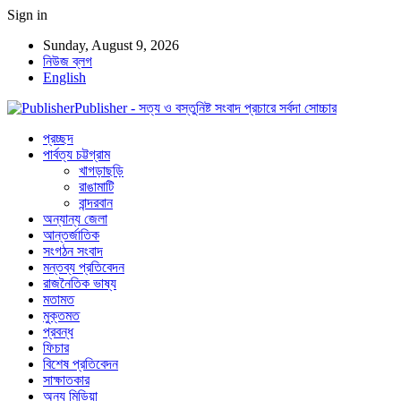
Sign in
Sunday, August 9, 2026
নিউজ ব্লগ
English
Publisher - সত্য ও বস্তুনিষ্ট সংবাদ প্রচারে সর্বদা সোচ্চার
প্রচ্ছদ
পার্বত্য চট্টগ্রাম
খাগড়াছড়ি
রাঙামাটি
বান্দরবান
অন্যান্য জেলা
আন্তর্জাতিক
সংগঠন সংবাদ
মন্তব্য প্রতিবেদন
রাজনৈতিক ভাষ্য
মতামত
মুক্তমত
প্রবন্ধ
ফিচার
বিশেষ প্রতিবেদন
সাক্ষাতকার
অন্য মিডিয়া