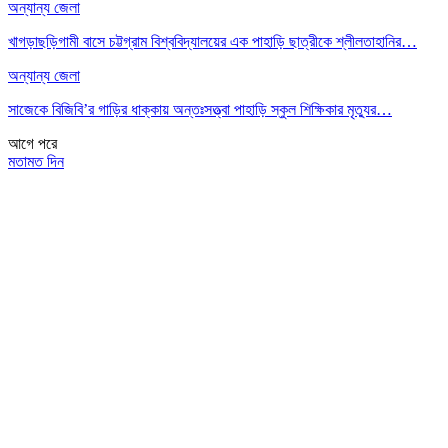
অন্যান্য জেলা
খাগড়াছড়িগামী বাসে চট্টগ্রাম বিশ্ববিদ্যালয়ের এক পাহাড়ি ছাত্রীকে শ্লীলতাহানির…
অন্যান্য জেলা
সাজেকে বিজিবি’র গাড়ির ধাক্কায় অন্তঃসত্ত্বা পাহাড়ি স্কুল শিক্ষিকার মৃত্যুর…
আগে
পরে
মতামত দিন