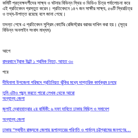
কমিটি প্রত্যক্ষদর্শীদের সাক্ষ্য ও ঘটনার বিভিন্ন স্থির ও ভিডিও চিত্র পর্যালোচনা করে
এই প্রতিবেদন প্রস্তুত করেন। প্রতিবেদনে ১৪৭ জন সাক্ষীর সাক্ষ্য, ৫৬টি স্থিরচিত্র
ও তথ্য-উপাত্ত রয়েছে বলে জানা গেছে।
তদন্ত শেষে এ প্রতিবেদন সুপ্রিম কোর্টের রেজিস্ট্রার বরাবর দাখিল করা হয়। (সূত্র
বিভিন্ন অনলাইন সংবাদ মাধ্যম)
আগে
বান্দরবানে ট্রাক উল্টে ১ শ্রমিক নিহত, আহত ৩০
পরে
দীঘিনালা উপজেলা পরিষদে প্রতিনিয়ত ঝুঁকির মধ্যে দাপ্তরিক কার্যক্রম চলছে
তুমি এটাও পছন্দ করতে পারো
লেখক থেকে আরো
অন্যান্য জেলা
জুলাই দ্রোহযাত্রার ২য় বার্ষিকী: ৬ দফা দাবিতে ঢাকায় মিছিল ও সমাবেশ
অন্যান্য জেলা
ঢাকায় “স্বাধীন রাজ্যকে জেলায় রূপান্তরের পরিণতি ও পার্বত্য চট্টগ্রামের জনগণের…