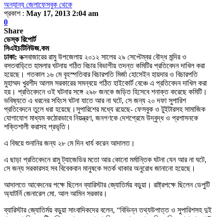
অন্যান্য জেলা
ফেসবুক থেকে
প্রকাশ :
May 17, 2013 2:04 am
0
Share
ডেস্ক রিপোর্ট
সিএইচটিনিউজ.কম
ঢাকা:
কক্সবাজারের রামু উপজেলায় ২০১২ সালের ২৯ সেপ্টেম্বর বৌদ্ধ মন্দির ও
বসতবাড়িতে হামলার ঘটনায় গঠিত বিচার বিভাগীয় তদন্ত কমিটির প্রতিবেদন দাখিল করা
হয়েছে। গতকাল ১৬ মে বৃহস্পতিবার বিচারপতি মির্জা হোসেইন হায়দার ও বিচারপতি
মুহাম্মদ খুরশীদ আলম সরকারের সমন্বয়ে গঠিত হাইকোর্ট বেঞ্চে এ প্রতিবেদন দাখিল করা
হয়। প্রতিবেদনে ওই ঘটনার সঙ্গে ২৯৮ জনকে জড়িত হিসেবে শনাক্ত করেছে কমিটি।
ভবিষ্যতে এ ধরনের সহিংস ঘটনা যাতে আর না ঘটে, সে জন্য ২০ দফা সুপারিশ
প্রতিবেদনে তুলে ধরা হয়েছে।
সুপারিশের মধ্যে রয়েছে- ফেসবুক ও টুইটারসহ সামাজিক
যোগাযোগ মাধ্যম কঠোরভাবে নিয়ন্ত্রণ, জনগণকে দেশপ্রেমে উদ্বুদ্ধ ও প্রশাসনকে
শক্তিশালী করাসহ প্রভৃতি।
এ বিষয়ে শুনানির জন্য ২৮ মে দিন ধার্য করেন আদালত।
এ ছাড়া প্রতিবেদনে রামু ট্যাজেডির মতো আর কোনো মর্মান্তিক ঘটনা যেন আর না ঘটে,
সে জন্য সরকারসহ সব বিবেকবান মানুষকে সতর্ক থাকার অনুরোধ জানানো হয়েছে।
আদালতে আবেদনের পক্ষে ছিলেন ব্যারিস্টার জ্যোতির্ময় বড়ুয়া। রাষ্ট্রপক্ষে ছিলেন ডেপুটি
অ্যাটর্নি জেনারেল মো. আল আমিন সরকার।
ব্যারিস্টার জ্যোতির্ময় বড়ুয়া সাংবাদিকদের বলেন, “বিভিন্ন তথ্যউপাত্ত ও সুপারিশসহ দুই