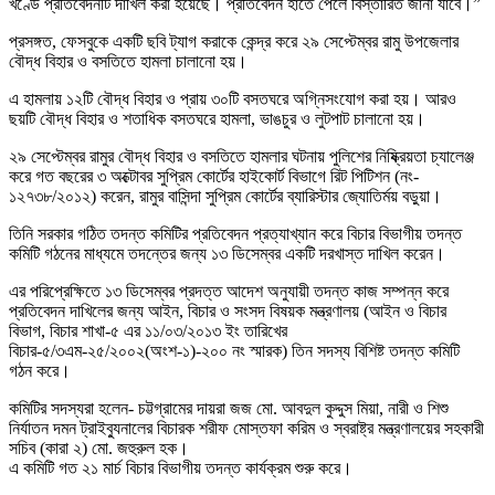
খণ্ডে প্রতিবেদনটি দাখিল করা হয়েছে। প্রতিবেদন হাতে পেলে বিস্তারিত জানা যাবে।”
প্রসঙ্গত, ফেসবুকে একটি ছবি ট্যাগ করাকে কেন্দ্র করে ২৯ সেপ্টেম্বর রামু উপজেলার
বৌদ্ধ বিহার ও বসতিতে হামলা চালানো হয়।
এ হামলায় ১২টি বৌদ্ধ বিহার ও প্রায় ৩০টি বসতঘরে অগ্নিসংযোগ করা হয়। আরও
ছয়টি বৌদ্ধ বিহার ও শতাধিক বসতঘরে হামলা, ভাঙচুর ও লুটপাট চালানো হয়।
২৯ সেপ্টেম্বর রামুর বৌদ্ধ বিহার ও বসতিতে হামলার ঘটনায় পুলিশের নিষ্ক্রিয়তা চ্যালেঞ্জ
করে গত বছরের ৩ অক্টোবর সুপ্রিম কোর্টের হাইকোর্ট বিভাগে রিট পিটিশন (নং-
১২৭৩৮/২০১২) করেন, রামুর বাসিন্দা সুপ্রিম কোর্টের ব্যারিস্টার জ্যোতির্ময় বড়ুয়া।
তিনি সরকার গঠিত তদন্ত কমিটির প্রতিবেদন প্রত্যাখ্যান করে বিচার বিভাগীয় তদন্ত
কমিটি গঠনের মাধ্যমে তদন্তের জন্য ১৩ ডিসেম্বর একটি দরখাস্ত দাখিল করেন।
এর পরিপ্রেক্ষিতে ১৩ ডিসেম্বর প্রদত্ত আদেশ অনুযায়ী তদন্ত কাজ সম্পন্ন করে
প্রতিবেদন দাখিলের জন্য আইন, বিচার ও সংসদ বিষয়ক মন্ত্রণালয় (আইন ও বিচার
বিভাগ, বিচার শাখা-৫ এর ১১/০৩/২০১৩ ইং তারিখের
বিচার-৫/৩এম-২৫/২০০২(অংশ-১)-২০০ নং স্মারক) তিন সদস্য বিশিষ্ট তদন্ত কমিটি
গঠন করে।
কমিটির সদস্যরা হলেন- চট্টগ্রামের দায়রা জজ মো. আবদুল কুদ্দুস মিয়া, নারী ও শিশু
নির্যাতন দমন ট্রাইব্যুনালের বিচারক শরীফ মোস্তফা করিম ও স্বরাষ্ট্র মন্ত্রণালয়ের সহকারী
সচিব (কারা ২) মো. জহুরুল হক।
এ কমিটি গত ২১ মার্চ বিচার বিভাগীয় তদন্ত কার্যক্রম শুরু করে।