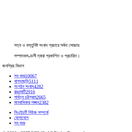
সত্য ও বস্তুনিষ্ট সংবাদ প্রচারে সর্বদা সোচ্চার
সম্পাদকমণ্ডলী দ্বারা প্রকাশিত ও প্রচারিত।
জনপ্রিয় বিভাগ
সব খবর
10067
খাগড়াছড়ি
5111
সংগঠন সংবাদ
4282
রাঙামাটি
2916
পার্বত্য চট্টগ্রাম
2665
মানবাধিকার লঙ্ঘন
2382
সিএইচটি নিউজ সম্পর্কে
যোগাযোগ
সব খবর