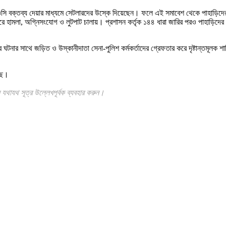
র ওসি বক্তব্য দেয়ার মাধ্যমে সেটলারদের উস্কে দিয়েছেন। ফলে এই সমাবেশ থেকে পাহাড়িদের
চারে হামলা, অগ্নিসংযোগ ও লুটপাট চালায়। প্রশাসন কর্তৃক ১৪৪ ধারা জারির পরও পাহাড়িদের
র সাথে জড়িত ও উস্কানীদাতা সেনা-পুলিশ কর্মকর্তাদের গ্রেফতার করে দৃষ্টান্তমূলক শাস্ত
ছে।
যথাযথ সূত্র উল্লেখপূর্বক ব্যবহার করুন।