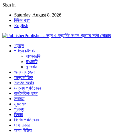
Sign in
Saturday, August 8, 2026
নিউজ ব্লগ
English
Publisher - সত্য ও বস্তুনিষ্ট সংবাদ প্রচারে সর্বদা সোচ্চার
প্রচ্ছদ
পার্বত্য চট্টগ্রাম
খাগড়াছড়ি
রাঙামাটি
বান্দরবান
অন্যান্য জেলা
আন্তর্জাতিক
সংগঠন সংবাদ
মন্তব্য প্রতিবেদন
রাজনৈতিক ভাষ্য
মতামত
মুক্তমত
প্রবন্ধ
ফিচার
বিশেষ প্রতিবেদন
সাক্ষাতকার
অন্য মিডিয়া