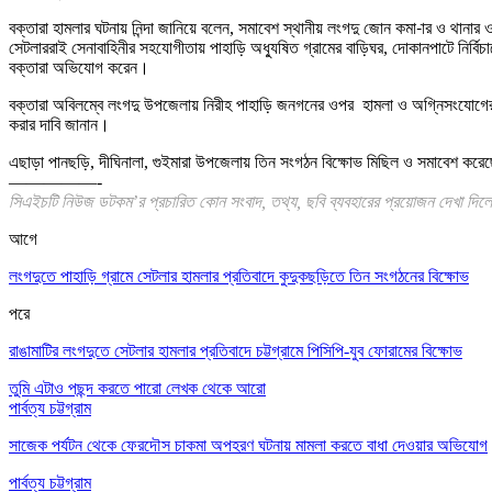
বক্তারা হামলার ঘটনায় নিন্দা জানিয়ে বলেন, সমাবেশ স্থানীয় লংগদু জোন কমা-ার ও থানা
সেটলাররাই সেনাবাহিনীর সহযোগীতায় পাহাড়ি অধ্যুষিত গ্রামের বাড়িঘর, দোকানপাটে নির্বি
বক্তারা অভিযোগ করেন।
বক্তারা অবিলম্বে লংগদু উপজেলায় নিরীহ পাহাড়ি জনগনের ওপর হামলা ও অগ্নিসংযোগের ঘটনা
করার দাবি জানান।
এছাড়া পানছড়ি, দীঘিনালা, গুইমারা উপজেলায় তিন সংগঠন বিক্ষোভ মিছিল ও সমাবেশ করে
—————-
সিএইচটি নিউজ ডটকম’র প্রচারিত কোন সংবাদ, তথ্য, ছবি ব্যবহারের প্রয়োজন দেখা দিলে 
আগে
লংগদুতে পাহাড়ি গ্রামে সেটলার হামলার প্রতিবাদে কুদুকছড়িতে তিন সংগঠনের বিক্ষোভ
পরে
রাঙামাটির লংগদুতে সেটলার হামলার প্রতিবাদে চট্টগ্রামে পিসিপি-যুব ফোরামের বিক্ষোভ
তুমি এটাও পছন্দ করতে পারো
লেখক থেকে আরো
পার্বত্য চট্টগ্রাম
সাজেক পর্যটন থেকে ফেরদৌস চাকমা অপহরণ ঘটনায় মামলা করতে বাধা দেওয়ার অভিযোগ
পার্বত্য চট্টগ্রাম