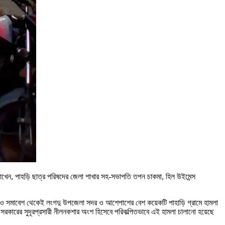
 রাখেন, পাহড়ি ছাত্র পরিষদের জেলা শাখার সহ-সভাপতি তপন চাকমা, হিল উইমেন্স
 ও সমাবেশ থেকেই লংগদু উপজেলা সদর ও আশেপাশের বেশ কয়েকটি পাহাড়ি গ্রামে হামলা
সরকারের সুদূরপ্রসারী নীলনকশার অংশ হিসেবে পরিকল্পিতভাবে এই হামলা চালানো হয়েছে