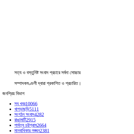
সত্য ও বস্তুনিষ্ট সংবাদ প্রচারে সর্বদা সোচ্চার
সম্পাদকমণ্ডলী দ্বারা প্রকাশিত ও প্রচারিত।
জনপ্রিয় বিভাগ
সব খবর
10066
খাগড়াছড়ি
5111
সংগঠন সংবাদ
4282
রাঙামাটি
2915
পার্বত্য চট্টগ্রাম
2664
মানবাধিকার লঙ্ঘন
2381