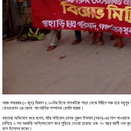
আজ শুক্রবার (২ জুন) বিকাল ৫.৩০টার দিকে পানখাইয়া পাড়া থেকে মিছিল শুরু হয়ে মধুপুর
ফেডারেশন এর জেলা সাংগঠনিক সম্পাদক রেশমি মারমা।
বক্তারা অভিযোগ করে বলেন, মটর সাইকেল চালক নুরুল ইসলাম (নয়ন)-এর লাশ পাওয়াকে 
চালিয়ে ৩ শত ঘরবাড়ি অগ্নিসংযোগ করে পুড়িয়ে দেওয়া হয়েছে এবং ৭০ বছর বয়সী এক বৃদ্ধ
বলে উল্লেখ করেন।