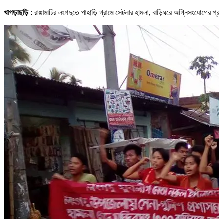
খাগড়াছড়ি
: রাঙামাটির লংগদুতে পাহাড়ি গ্রামে সেটলার হামলা, বাড়িঘরে অগ্নিসংযোগের প