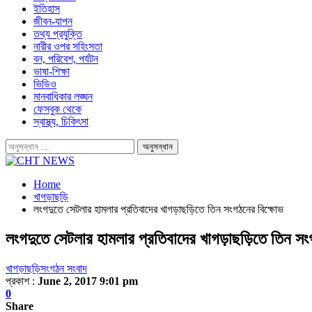
ইতিহাস
জীবন-যাপন
তথ্য প্রযুক্তি
নারীর ওপর সহিংসতা
বন, পরিবেশ, পর্যটন
ভাষা-শিক্ষা
ভিডিও
মানবাধিকার লঙ্ঘন
ফেসবুক থেকে
স্বাস্থ্য, চিকিৎসা
Home
খাগড়াছড়ি
লংগদুতে সেটলার হামলার প্রতিবাদের খাগড়াছড়িতে তিন সংগঠনের বিক্ষোভ
লংগদুতে সেটলার হামলার প্রতিবাদের খাগড়াছড়িতে তিন সং
খাগড়াছড়ি
সংগঠন সংবাদ
প্রকাশ :
June 2, 2017 9:01 pm
0
Share