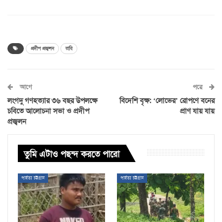
প্রদীপ প্রজ্বলন
রাবি
আগে
পরে
লংগদু গণহত্যার ৩৬ বছর উপলক্ষে
বিদেশি বৃক্ষ: ‘লোভের’ রোপণে বনের
চবিতে আলোচনা সভা ও প্রদীপ
প্রাণ যায় যায়
প্রজ্বলন
তুমি এটাও পছন্দ করতে পারো
পার্বত্য চট্টগ্রাম
পার্বত্য চট্টগ্রাম