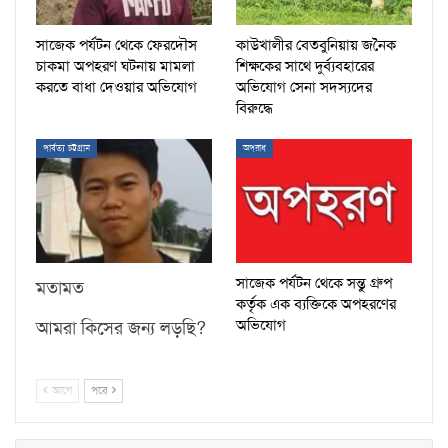
সাজেক পর্যটন থেকে ফেরদৌস
কাউখালীর বেতবুনিয়ায় জনৈক
চাকমা অপহরণ ঘটনায় মামলা
শিক্ষকের সাথে দুর্ব্যবহারের
করতে বাধা দেওয়ার অভিযোগ
অভিযোগ সেনা সদস্যদের
বিরুদ্ধে
পার্বত্য চট্টগ্রাম
অপরাধ
সাজেক পর্যটন থেকে সন্তু গ্রুপ
মতামত
কর্তৃক এক ব্যক্তিকে অপহরণের
অভিযোগ
আমরা কিসের জন্য লড়ছি?
আগে
পরে