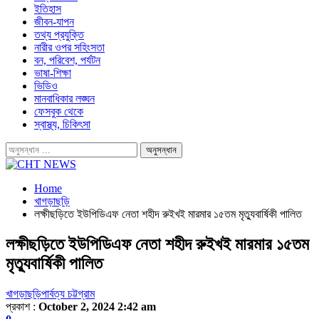
ইতিহাস
জীবন-যাপন
তথ্য প্রযুক্তি
নারীর ওপর সহিংসতা
বন, পরিবেশ, পর্যটন
ভাষা-শিক্ষা
ভিডিও
মানবাধিকার লঙ্ঘন
ফেসবুক থেকে
স্বাস্থ্য, চিকিৎসা
Home
খাগড়াছড়ি
লক্ষীছড়িতে ইউপিডিএফ নেতা শহীদ রুইখই মারমার ১৫তম মৃত্যুবার্ষিকী পালিত
লক্ষীছড়িতে ইউপিডিএফ নেতা শহীদ রুইখই মারমার ১৫তম
মৃত্যুবার্ষিকী পালিত
খাগড়াছড়ি
পার্বত্য চট্টগ্রাম
প্রকাশ :
October 2, 2024 2:42 am