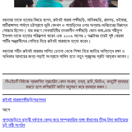
বক্তারা তাকে হত্যার বিষয়ে বলেন, রুইখই মারমা লক্ষীছড়ি, মানিকছড়ি, রামগড়, গুইমারা,
মাটিরাঙ্গাসহ পার্বত্য চট্টগ্রামে ভূমি বেদখল ও পাহাড়িদের ওপর অন্যায়-অবিচারের বিরুদ্ধে
সোচ্চার ছিলেন। যার করণে সেনাবাহিনীর তৎকালীন লক্ষীছড়ি জোন কমাণ্ডার শরীফুল
ইসলাম তাকে হত্যার পরিকল্পনা করেন এবং ২০০৯ সালের ২ অক্টোবর তারই সৃষ্ট বোরকা
পার্টির সন্ত্রাসীদের লেলিয়ে দিয়ে রুইখই মারমাকে হত্যা করেন।
বক্তারা শহীদ রুইখই মারমার লালিত চেতনা থেকে শিক্ষা নিয়ে জাতির অস্তিত্ব রক্ষা ও
অধিকার আদায়ের জন্য লড়াই সংগ্রামে সামিল হতে নতুন প্রজন্মর প্রতি আহ্বান জানান।
সিএইচটি নিউজে প্রকাশিত প্রচারিত কোন সংবাদ, তথ্য, ছবি ,ভিডিও, কনটেন্ট ব্যবহার
করতে হলে কপিরাইট আইন অনুসরণ করে ব্যবহার করুন।
রুইখই মারমা
লক্ষীছড়ি
স্মরণসভা
আগে
খাগড়াছড়িতে ছাত্রী ধর্ষণকে কেন্দ্র করে সাম্প্রদায়িক দাঙ্গা বাঁধানোর তীব্র নিন্দা জানিয়েছে
দুই নারী সংগঠন