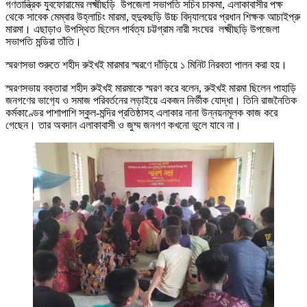
গণতান্ত্রিক যুবফোরামের লক্ষ্মীছড়ি উপজেলা সভাপতি সচিব চাকমা, এলাকাবাসীর পক্ষ
থেকে সাবেক মেম্বার উহ্লাচিং মারমা, হুদুকছড়ি উচ্চ বিদ‍্যালয়ের প্রধান শিক্ষক আচাইপ্রু
মারমা। এছাড়াও উপস্থিত ছিলেন পার্বত্য চট্টগ্রাম নারী সংঘের লক্ষ্মীছড়ি উপজেলা
সভাপতি মন্ডিরা তাঁতি।
স্মরণসভা শুরুতে শহীদ রুইখই মারমার স্মরণে দাঁড়িয়ে ১ মিনিট নিরবতা পালন করা হয়।
স্মরণসভায় বক্তারা শহীদ রুইখই মারমাকে স্মরণ করে বলেন, রুইখই মারমা ছিলেন পাহাড়ি
জনগণের ভাগ‍্যে ও সমাজ পরিবর্তনের লড়াইয়ে একজন নির্ভীক যোদ্ধা। তিনি রাজনৈতিক
কর্মকাণ্ডের পাশাপাশি স্কুল-মন্দির প্রতিষ্ঠাসহ এলাকার নানা উন্নয়নমূলক কাজ করে
গেছেন। তার অবদান এলাকাবাসী ও জুম্ম জনগণ কখনো ভুলে যাবে না।