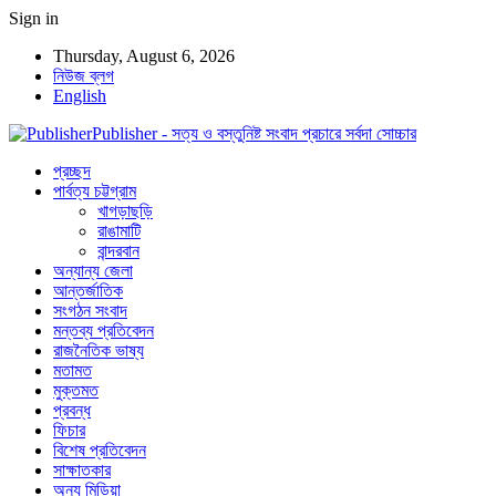
Sign in
Thursday, August 6, 2026
নিউজ ব্লগ
English
Publisher - সত্য ও বস্তুনিষ্ট সংবাদ প্রচারে সর্বদা সোচ্চার
প্রচ্ছদ
পার্বত্য চট্টগ্রাম
খাগড়াছড়ি
রাঙামাটি
বান্দরবান
অন্যান্য জেলা
আন্তর্জাতিক
সংগঠন সংবাদ
মন্তব্য প্রতিবেদন
রাজনৈতিক ভাষ্য
মতামত
মুক্তমত
প্রবন্ধ
ফিচার
বিশেষ প্রতিবেদন
সাক্ষাতকার
অন্য মিডিয়া