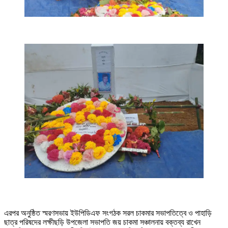
এরপর অনুষ্ঠিত স্মরণসভায় ইউপিডিএফ সংগঠক সরল চাকমার সভাপতিত্বে ও পাহাড়ি
ছাত্র পরিষদের লক্ষীছড়ি উপজেলা সভাপতি জয় চাকমা সঞ্চালনায় বক্তব্য রাখেন