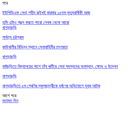
পরে
ইউপিডিএফ নেতা শহীদ রুইখই মারমার ১৫তম মৃত্যুবার্ষিকী আজ
তুমি এটাও পছন্দ করতে পারো
লেখক থেকে আরো
খাগড়াছড়ি
পার্বত্য চট্টগ্রাম
কাউখালীর বিভিন্ন স্থানে সেনাবাহিনীর তৎপরতা
খাগড়াছড়ি
বর্মাছড়িতে বিদ্যালয়ের পাশে তাঁবু খাটিয়ে সেনা সদস্যদের অবস্থান, ক্ষোভ ও উদ্বেগ
খাগড়াছড়ি
খাগড়াছড়িতে ৫ম শ্রেণির স্কুলছাত্রীকে ধর্ষণের অভিযোগে যুবক আটক
আগে
পরে
মতামত দিন