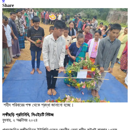
0
Share
শহীদ পরিবারের পক্ষ থেকে শ্রদ্ধা জানানো হচ্ছে।
লক্ষীছড়ি প্রতিনিধি, সিএইচটি নিউজ
বুধবার, ২ অক্টোবর ২০২৪
খাগড়াছড়ির লক্ষীছড়িতে ইউপিডিএফের কেন্দ্রীয় নেতা শহীদ রুইখই মারমার ১৫তম