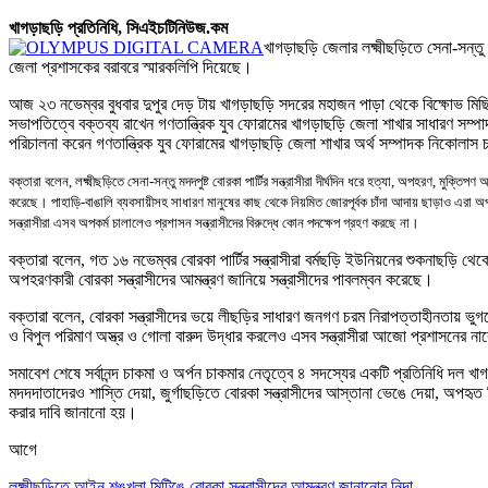
খাগড়াছড়ি প্রতিনিধি,
সিএইচটিনিউজ.কম
খাগড়াছড়ি জেলার লক্ষ্মীছড়িতে সেনা-সন্তু 
জেলা প্রশাসকের বরাবরে স্মারকলিপি দিয়েছে
।
আজ ২৩ নভেম্বর বুধবার দুপুর দেড় টায় খাগড়াছড়ি সদরের মহাজন পাড়া থেকে বিক্ষোভ মিছিলটি
সভাপতিত্বে বক্তব্য রাখেন গণতান্ত্রিক যুব ফোরামের খাগড়াছড়ি জেলা শাখার সাধারণ সম্পা
পরিচালনা করেন গণতান্ত্রিক যুব ফোরামের খাগড়াছড়ি জেলা শাখার অর্থ সম্পাদক নিকোলাস 
বক্তারা বলেন
,
লক্ষ্মীছড়িতে সেনা-সন্তু মদদপুষ্ট বোরকা পার্টির সন্ত্রাসীরা দীর্ঘদিন ধরে হত্যা
,
অপহরণ
,
মুক্তিপণ আদ
করেছে
।
পাহাড়ি-বাঙালি ব্যবসায়ীসহ সাধারণ মানুষের কাছ থেকে নিয়মিত জোরপূর্বক চাঁদা আদায় ছাড়াও এরা 
সন্ত্রাসীরা এসব অপকর্ম চালালেও প্রশাসন সন্ত্রাসীদের বিরুদ্ধে কোন পদক্ষেপ গ্রহণ করছে না
।
বক্তারা বলেন
,
গত ১৬ নভেম্বর বোরকা পার্টির সন্ত্রাসীরা বর্মছড়ি ইউনিয়নের শুকনাছড়ি থ
অপহরণকারী বোরকা সন্ত্রাসীদের আমন্ত্রণ জানিয়ে সন্ত্রাসীদের পাবলম্বন করেছে
।
বক্তারা বলেন
,
বোরকা সন্ত্রাসীদের ভয়ে লীছড়ির সাধারণ জনগণ চরম নিরাপত্তাহীনতায় ভুগ
ও বিপুল পরিমাণ অস্ত্র ও গোলা বারুদ উদ্ধার করলেও এসব সন্ত্রাসীরা আজো প্রশাসনের নাকে
সমাবেশ শেষে সর্বানন্দ চাকমা ও অর্পন চাকমার নেতৃত্বে ৪ সদস্যের একটি প্রতিনিধি দল 
মদদদাতাদেরও শাস্তি দেয়া
,
জুর্গাছড়িতে বোরকা সন্ত্রাসীদের আস্তানা ভেঙে দেয়া
,
অপহৃত তি
করার দাবি জানানো হয়
।
আগে
লক্ষ্মীছড়িতে আইন শৃঙ্খলা মিটিঙে বোরকা সন্ত্রাসীদের আমন্ত্রণ জানানোর নিন্দা