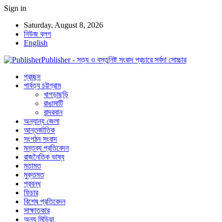
Sign in
Saturday, August 8, 2026
নিউজ ব্লগ
English
Publisher - সত্য ও বস্তুনিষ্ট সংবাদ প্রচারে সর্বদা সোচ্চার
প্রচ্ছদ
পার্বত্য চট্টগ্রাম
খাগড়াছড়ি
রাঙামাটি
বান্দরবান
অন্যান্য জেলা
আন্তর্জাতিক
সংগঠন সংবাদ
মন্তব্য প্রতিবেদন
রাজনৈতিক ভাষ্য
মতামত
মুক্তমত
প্রবন্ধ
ফিচার
বিশেষ প্রতিবেদন
সাক্ষাতকার
অন্য মিডিয়া