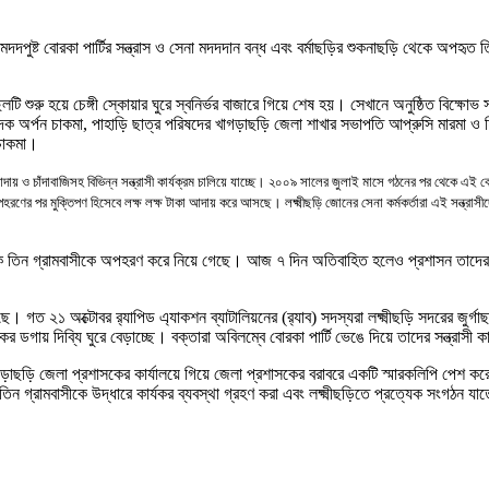
মদদপুষ্ট বোরকা পার্টির সন্ত্রাস ও সেনা মদদদান বন্ধ এবং বর্মাছড়ির শুকনাছড়ি থেকে অপহৃত
 শুরু হয়ে চেঙ্গী স্কোয়ার ঘুরে স্বনির্ভর বাজারে গিয়ে শেষ হয়
।
সেখানে অনুষ্ঠিত বিক্ষোভ 
দক অর্পন চাকমা
,
পাহাড়ি ছাত্র পরিষদের খাগড়াছড়ি জেলা শাখার সভাপতি আপ্রুসি মারমা ও 
চাকমা
।
ায় ও চাঁদাবাজিসহ বিভিন্ন সন্ত্রাসী কার্যক্রম চালিয়ে যাচ্ছে
।
২০০৯ সালের জুলাই মাসে গঠনের পর থেকে এই বোরকা পা
অপহরণের পর মুক্তিপণ হিসেবে লক্ষ লক্ষ টাকা আদায় করে আসছে
।
লক্ষ্মীছড়ি জোনের সেনা কর্মকর্তারা এই সন্ত্রাসী
েকে তিন গ্রামবাসীকে অপহরণ করে নিয়ে গেছে
।
আজ ৭ দিন অতিবাহিত হলেও প্রশাসন তাদের 
ছে
।
গত ২১ অক্টোবর র‌্যাপিড এ্যাকশন ব্যাটালিয়নের (র‌্যাব) সদস্যরা লক্ষ্মীছড়ি সদরের জুর্
র ডগায় দিব্যি ঘুরে বেড়াচ্ছে
।
বক্তারা অবিলম্বে বোরকা পার্টি ভেঙে দিয়ে তাদের সন্ত্রাসী
খাগড়াছড়ি জেলা প্রশাসকের কার্যালয়ে গিয়ে জেলা প্রশাসকের বরাবরে একটি স্মারকলিপি পেশ কর
ন গ্রামবাসীকে উদ্ধারে কার্যকর ব্যবস্থা গ্রহণ করা এবং লক্ষ্মীছড়িতে প্রত্যেক সংগঠন যাতে শা