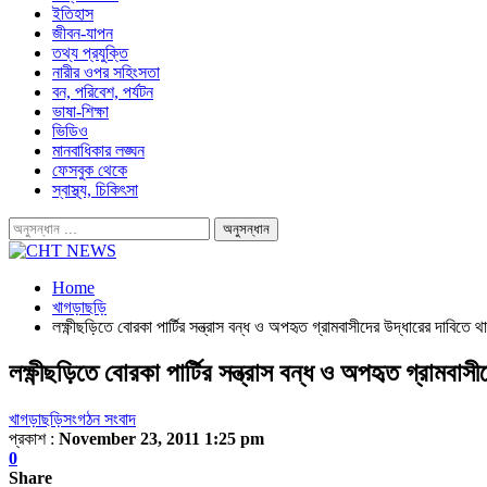
ইতিহাস
জীবন-যাপন
তথ্য প্রযুক্তি
নারীর ওপর সহিংসতা
বন, পরিবেশ, পর্যটন
ভাষা-শিক্ষা
ভিডিও
মানবাধিকার লঙ্ঘন
ফেসবুক থেকে
স্বাস্থ্য, চিকিৎসা
Home
খাগড়াছড়ি
লক্ষ্ণীছড়িতে বোরকা পার্টির সন্ত্রাস বন্ধ ও অপহৃত গ্রামবাসীদের উদ্ধারের দাবিত
লক্ষ্ণীছড়িতে বোরকা পার্টির সন্ত্রাস বন্ধ ও অপহৃত গ্রামব
খাগড়াছড়ি
সংগঠন সংবাদ
প্রকাশ :
November 23, 2011 1:25 pm
0
Share