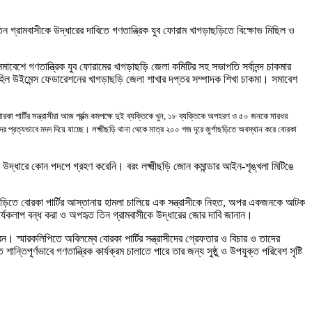
 তিন গ্রামবাসীকে উদ্ধারের দাবিতে গণতান্ত্রিক যুব ফোরাম খাগড়াছড়িতে বিক্ষোভ মিছিল ও
সমাবেশে গণতান্ত্রিক যুব ফোরামের খাগড়াছড়ি জেলা কমিটির সহ সভাপতি সর্বানন্দ চাকমার
হিল উইমেন্স ফেডারেশনের খাগড়াছড়ি জেলা শাখার দপ্তর সম্পাদক শিখা চাকমা
।
সমাবেশ
র্টির সন্ত্রাসীরা আজ পর্যন্ত্ম কমপক্ষে দুই ব্যক্তিকে খুন
,
১৮ ব্যক্তিকে অপহরণ ও ৫০ জনকে মারধর
দের প্রত্যভাবে মদদ দিয়ে যাচ্ছে
।
লক্ষ্মীছড়ি থানা থেকে মাত্র ২০০ গজ দূরে জুর্গাছড়িতে অবস্থান করে বোরকা
উদ্ধারে কোন পদপে গ্রহণ করেনি
।
বরং লক্ষ্মীছড়ি জোন কমান্ডার আইন-শৃঙ্খলা মিটিঙে
গাছড়িতে বোরকা পার্টির আস্তানায় হামলা চালিয়ে এক সন্ত্রাসীকে নিহত
,
অপর একজনকে আটক
 কার্যকলাপ বন্ধ করা ও অপহৃত তিন গ্রামবাসীকে উদ্ধারের জোর দাবি জানান
।
েন
।
স্মারকলিপিতে অবিলম্বে বোরকা পার্টির সন্ত্রাসীদের গ্রেফতার ও বিচার ও তাদের
ন্তিপূর্ণভাবে গণতান্ত্রিক কার্যক্রম চালাতে পারে তার জন্য সুষ্ঠু ও উপযুক্ত পরিবেশ সৃষ্টি