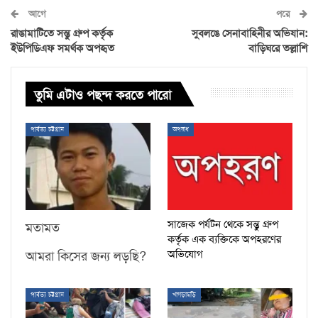
আগে
পরে
রাঙামাটিতে সন্তু গ্রুপ কর্তৃক
সুবলঙে সেনাবাহিনীর অভিযান:
ইউপিডিএফ সমর্থক অপহৃত
বাড়িঘরে তল্লাশি
তুমি এটাও পছন্দ করতে পারো
পার্বত্য চট্টগ্রাম
অপরাধ
সাজেক পর্যটন থেকে সন্তু গ্রুপ
মতামত
কর্তৃক এক ব্যক্তিকে অপহরণের
অভিযোগ
আমরা কিসের জন্য লড়ছি?
পার্বত্য চট্টগ্রাম
খাগড়াছড়ি