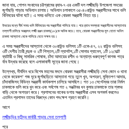
জানা যায়
,
গোপন সংবাদের চট্টগ্রামের
র‌্যা
ব-৭ এর একটি দল লক্ষ্মীছড়ি উপজেলা সদরের
জুর্গাছড়ি পাড়ায় অভিযান চালায়
।
অভিযান চলাকালে ৩৫-৪০রাউন্ড সন্ত্রাসীদের সাথে গুলি
বিনিময়ের ঘটনা ঘটে
।
এ সময় গুলিতে এক বোরকা সন্ত্রাসী নিহত হয়
।
উভয়ের মধ্যে দীর্ঘ সময় গুলি বিনিময়ের পর সন্ত্রাসীরা পালিয়ে যায়
।
পরে
র‌্যা
ব সদস্যরা সন্ত্রাসীদের আস্তানায়
তল্লাশী চালিয়ে অস্ত্রসহ লক্ষ্মী রঞ্জন চাকমা(১৮)কে আটক করে
।
তবে
,
বোরকা সন্ত্রাসীদের মুল হোতা অনিল
চাকমা আস্তানা থেকে পালিয়ে যেতে স
ক্ষ
ম হয়
।
এ সময় সন্ত্রাসীদের আস্তানা থেকে ৩০রাউন্ড গুলিসহ ১টি একে-৪৭
,
২২ রাউন্ড গুলিসহ
৩টি দেশীয় তৈরী বন্দুক ও ২টি পিস্তল
,
২টি ল্যাপটপ
,
১টি সোলার প্যানেল
,
১টি ১২ভোল্ট
ব্যাটারী ও কিছু সামরিক পোষাক
,
চাঁদা আদায়ের রশীদ ও অন্যান্য গুরুত্বপূর্ণ কাগজ পত্র
র্যাব উদ্ধার করেছে বলে এলাকাবাসী সূত্রে জানা গেছে
।
উল্লেখ্য
,
দীর্ঘদিন ধরে বিশেষ মহলের মদদে বোরকা সন্ত্রাসীরা লক্ষ্মীছড়ি সেনা জোন ও থানা
থেকে কয়েকশ
‘
গজ দূরে জুর্গাছড়িতে আস্তানা গড়ে তুলে খুন
,
অপহরণ
,
মুক্তিপণ আদায়
,
চাঁদাবাজিসহ বিভিন্ন সন্ত্রাসী কার্যকলাপ চালিয়ে আসছিল
।
গত ১৩ সেপ্টেম্বর তারা নির্মল
চাকমাকে গুলি করে খুন করে এবং সর্বশেষ গত ২ অক্টোবর ধন কুমার চাকমাকে তার শ্বশুর
বাড়ি থেকে অপহরণ করে
।
প্রশাসনের নাকের ডগায় সন্ত্রাসীরা এসব অপকর্ম করলেও
এতদিন প্রশাসন তাদের বিরুদ্ধে কোন পদ
ক্ষেপ
গ্রহণ করেনি
।
আগে
লক্ষ্মীছড়ির যতীন্দ্র কার্বারী পাড়ায় সেনা তল্লাশী
পরে