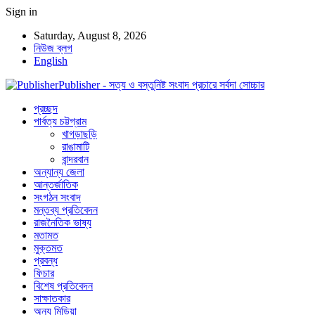
Sign in
Saturday, August 8, 2026
নিউজ ব্লগ
English
Publisher - সত্য ও বস্তুনিষ্ট সংবাদ প্রচারে সর্বদা সোচ্চার
প্রচ্ছদ
পার্বত্য চট্টগ্রাম
খাগড়াছড়ি
রাঙামাটি
বান্দরবান
অন্যান্য জেলা
আন্তর্জাতিক
সংগঠন সংবাদ
মন্তব্য প্রতিবেদন
রাজনৈতিক ভাষ্য
মতামত
মুক্তমত
প্রবন্ধ
ফিচার
বিশেষ প্রতিবেদন
সাক্ষাতকার
অন্য মিডিয়া