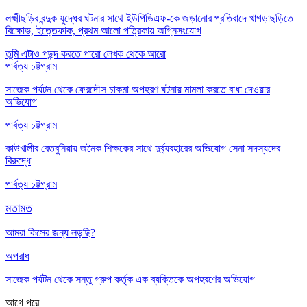
লক্ষ্মীছড়ির বন্দুক যুদ্ধের ঘটনার সাথে ইউপিডিএফ-কে জড়ানোর প্রতিবাদে খাগড়াছড়িতে
বিক্ষোভ, ইত্তেফাক, প্রথম আলো পত্রিকায় অগ্নিসংযোগ
তুমি এটাও পছন্দ করতে পারো
লেখক থেকে আরো
পার্বত্য চট্টগ্রাম
সাজেক পর্যটন থেকে ফেরদৌস চাকমা অপহরণ ঘটনায় মামলা করতে বাধা দেওয়ার
অভিযোগ
পার্বত্য চট্টগ্রাম
কাউখালীর বেতবুনিয়ায় জনৈক শিক্ষকের সাথে দুর্ব্যবহারের অভিযোগ সেনা সদস্যদের
বিরুদ্ধে
পার্বত্য চট্টগ্রাম
মতামত
আমরা কিসের জন্য লড়ছি?
অপরাধ
সাজেক পর্যটন থেকে সন্তু গ্রুপ কর্তৃক এক ব্যক্তিকে অপহরণের অভিযোগ
আগে
পরে