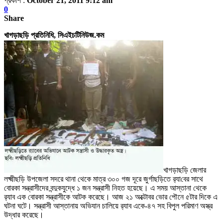
প্রকাশ :
October 21, 2011 9:12 am
0
Share
খাগড়াছড়ি প্রতিনিধি,
সিএইচটিনিউজ.কম
খাগড়াছড়ি জেলার
লক্ষ্মীছড়ি উপজেলা সদরে থানা থেকে মাত্র ৩০০ গজ দূরে জুর্গাছড়িতে
র‌্যা
বের সাথে
বোরকা সন্ত্রাসীদের বন্দুকযুদ্ধে ১ জন সন্ত্রাসী নিহত হয়েছে
।
এ সময় আস্তানা থেকে
র‌্যা
ব এক বোরকা সন্ত্রাসীকে আটক করেছে
।
আজ ২১ অক্টোবর ভোর পৌনে ৫টার দিকে এ
ঘটনা ঘটে
।
সন্ত্রাসী আস্তানায় অভিযান চালিয়ে
র‌্যা
ব একে-৪৭ সহ বিপুল পরিমাণ অস্ত্র
উদ্ধার করেছে
।