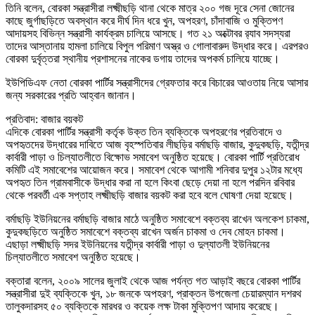
তিনি বলেন
,
বোরকা সন্ত্রাসীরা লক্ষ্মীছড়ি থানা থেকে মাত্র ২০০ গজ দূরে সেনা জোনের
কাছে জুর্গাছড়িতে অবস্থান করে দীর্ঘ দিন ধরে খুন
,
অপহরণ
,
চাঁদাবাজি ও মুক্তিপণ
আদায়সহ বিভিন্ন সন্ত্রাসী কার্যক্রম চালিয়ে আসছে
।
গত ২১ অক্টোবর র‌্যাব সদস্যরা
তাদের আস্তানায় হামলা চালিয়ে বিপুল পরিমাণ অস্ত্র ও গোলাবারুদ উদ্ধার করে
।
এরপরও
বোরকা দুর্বৃত্তরা স্থানীয় প্রশাসনের নাকের ডগায় তাদের অপকর্ম চালিয়ে যাচ্ছে
।
ইউপিডিএফ নেতা বোরকা পার্টির সন্ত্রাসীদের গ্রেফতার করে বিচারের আওতায় নিয়ে আসার
জন্য সরকারের প্রতি আহ্বান জানান
।
প্রতিবাদ: বাজার বয়কট
এদিকে বোরকা পার্টির সন্ত্রাসী কর্তৃক উক্ত তিন ব্যক্তিকে অপহরণের প্রতিবাদে ও
অপহৃতদের উদ্ধারের দাবিতে আজ বৃহস্পতিবার লীছড়ির বর্মাছড়ি বাজার
,
কুদুকছড়ি
,
যতীন্দ্র
কার্বারী পাড়া ও চিল্যাতলীতে বিক্ষোভ সমাবেশ অনুষ্ঠিত হয়েছে
।
বোরকা পার্টি প্রতিরোধ
কমিটি এই সমাবেশের আয়োজন করে
।
সমাবেশ থেকে আগামী শনিবার দুপুর ১২টার মধ্যে
অপহৃত তিন গ্রামবাসীকে উদ্ধার করা না হলে কিংবা ছেড়ে দেয়া না হলে পরদিন রবিবার
থেকে পরবর্তী এক সপ্তাহ লক্ষ্মীছড়ি বাজার বয়কট করা হবে বলে ঘোষণা দেয়া হয়েছে
।
বর্মাছড়ি ইউনিয়নের বর্মাছড়ি বাজার মাঠে অনুষ্ঠিত সমাবেশে বক্তব্য রাখেন অলকেশ চাকমা
,
কুদুকছড়িতে অনুষ্ঠিত সমাবেশে বক্তব্য রাখেন অর্জন চাকমা ও দেব মোহন চাকমা
।
এছাড়া লক্ষ্মীছড়ি সদর ইউনিয়নের যতীন্দ্র কার্বারী পাড়া ও দুল্যাতলী ইউনিয়নের
চিল্যাতলীতে সমাবেশ অনুষ্ঠিত হয়েছে
।
বক্তারা বলেন
,
২০০৯ সালের জুলাই থেকে আজ পর্যন্ত গত আড়াই বছরে বোরকা পার্টির
সন্ত্রাসীরা দুই ব্যক্তিকে খুন
,
১৮ জনকে অপহরণ
,
প্রাক্তন উপজেলা চেয়ারম্যান দশরথ
তালুকদারসহ ৫০ ব্যক্তিকে মারধর ও কয়েক লক্ষ টাকা মুক্তিপণ আদায় করেছে
।