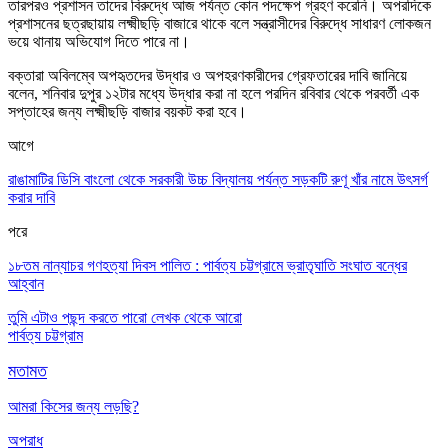
তারপরও প্রশাসন তাদের বিরুদ্ধে আজ পর্যন্ত কোন পদক্ষেপ গ্রহণ করেনি
।
অপরদিকে
প্রশাসনের ছত্রছায়ায় লক্ষ্মীছড়ি বাজারে থাকে বলে সন্ত্রাসীদের বিরুদ্ধে সাধারণ লোকজন
ভয়ে থানায় অভিযোগ দিতে পারে না
।
বক্তারা অবিলম্বে অপহৃতদের উদ্ধার ও অপহরণকারীদের গ্রেফতারের দাবি জানিয়ে
বলেন
,
শনিবার দুপুর ১২টার মধ্যে উদ্ধার করা না হলে পরদিন রবিবার থেকে পরবর্তী এক
সপ্তাহের জন্য লক্ষ্মীছড়ি বাজার বয়কট করা হবে
।
আগে
রাঙামাটির ডিসি বাংলো থেকে সরকারী উচ্চ বিদ্যালয় পর্যন্ত সড়কটি রুণূ খাঁর নামে উৎসর্গ
করার দাবি
পরে
১৮তম নান্যাচর গণহত্যা দিবস পালিত : পার্বত্য চট্টগ্রামে ভ্রাতৃঘাতি সংঘাত বন্ধের
আহ্বান
তুমি এটাও পছন্দ করতে পারো
লেখক থেকে আরো
পার্বত্য চট্টগ্রাম
মতামত
আমরা কিসের জন্য লড়ছি?
অপরাধ