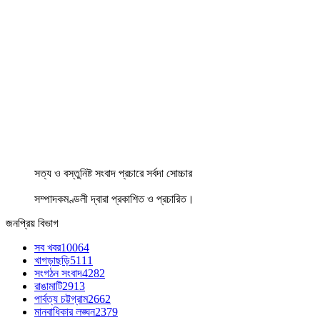
সত্য ও বস্তুনিষ্ট সংবাদ প্রচারে সর্বদা সোচ্চার
সম্পাদকমণ্ডলী দ্বারা প্রকাশিত ও প্রচারিত।
জনপ্রিয় বিভাগ
সব খবর
10064
খাগড়াছড়ি
5111
সংগঠন সংবাদ
4282
রাঙামাটি
2913
পার্বত্য চট্টগ্রাম
2662
মানবাধিকার লঙ্ঘন
2379