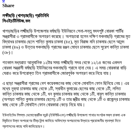
0
Share
লক্ষীছড়ি (খাগড়াছড়ি) প্রতিনিধি
সিএইচটিনিউজ.কম
খাগড়াছড়ির লক্ষ্মীছড়ি উপজেলার বর্মাছড়ি ইউনিয়নে সেনা-সন্তু মদদপুষ্ট বোরকা পার্টির
সন্ত্রাসীরা ৩ গ্রামবাসীকে অপহরণ করেছে
।
অপহৃতরা হলেন দক্ষিণ শুকনাছড়ি গ্রামের মৃত
বিদ্যাধর চাকমার ছেলে শান্তি কুমার চাকমা (৪৫)
,
মৃত বিরাজ মনি চাকমার ছেলে আনন্দ
চাকমা (৪৬) ও উত্তর শুকনাছড়ি গ্রামের রঞ্জন মোহন চাকমার ছেলে সুরেশ কান্তি চাকমা
(৩৮)
।
গতকাল মধ্যরাত আনুমানিক ১২টার সময় ল
ক্ষ্মী
ছড়ি সদর থেকে ১২/১৪ জনের একদল
বোরকা সন্ত্রাসী বর্মাছড়ি ইউনিয়নের শুকনাছড়ি গ্রামে হানা দেয়
।
এ সময় বোরকারা বাড়ি
ঘেরাও করে উপরোক্ত তিন গ্রামবাসীকে জোরপূর্বক অপহরণ করে নিয়ে যায়
।
এ ছাড়া সন্ত্রাসীরা গ্রামের বেশ কয়েকজনের কাছ থেকে মোবাইল ফোন ছিনিয়ে নেয়
।
এর
মধ্যে নুক্যা চাকমার কাছ থেকে ১টি
,
স্বাধীন কুমারের ছেলের কাছ থেকে ১টি
,
ললিত
কান্তি চাকমার কাছ থেকে ১টি
,
ধন কুমার চাকমার কাছ থেকে ১টি
,
বাবুল কান্তি চাকমার
(অপহৃত শান্তি কুমার চাকমার ছেলে) ১টি ও তার স্ত্রীর কাছ থেকে ১টি ও রাজেন্দ্র চাকমার
কাছ থেকে ১টি মোবাইল ফোন বোরকারা কেড়ে নিয়ে যায়
।
ইউনাইটেড পিপল্‌স ডেমোক্রেটিক ফ্রন্ট (ইউপিডিএফ) লক্ষ্মীছড়ি উপজেলা শাখার সংগঠক শুক্ল চাকমা এক
বিবৃতিতে উক্ত অপহরণের তীব্র নিন্দা জানিয়ে অবিলম্বে অপহৃতদের উদ্ধারে প্রয়োজনীয় ব্যবস্থা নিতে
প্রশাসনের কাছে দাবি জানিয়েছেন
।