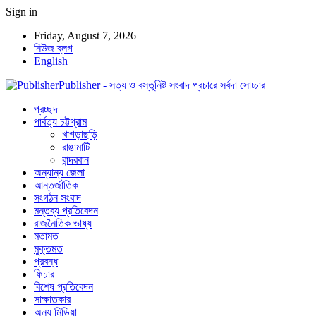
Sign in
Friday, August 7, 2026
নিউজ ব্লগ
English
Publisher - সত্য ও বস্তুনিষ্ট সংবাদ প্রচারে সর্বদা সোচ্চার
প্রচ্ছদ
পার্বত্য চট্টগ্রাম
খাগড়াছড়ি
রাঙামাটি
বান্দরবান
অন্যান্য জেলা
আন্তর্জাতিক
সংগঠন সংবাদ
মন্তব্য প্রতিবেদন
রাজনৈতিক ভাষ্য
মতামত
মুক্তমত
প্রবন্ধ
ফিচার
বিশেষ প্রতিবেদন
সাক্ষাতকার
অন্য মিডিয়া