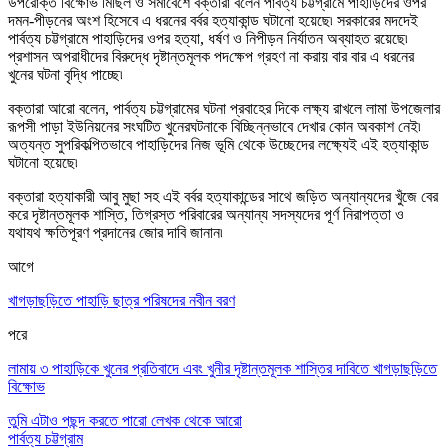
উপরোক্ত
বিক্ষোভ
মিছিল ও সমাবেশে বক্তারা বলেন পার্বত্য চট্টগ্রামে পাহাড়িদের ওপর
দমন-পীড়নের অংশ হিসেবে এ ধরনের বর্বর হত্যাকান্ড ঘটানো হয়েছে৷ সরকারের মদদেই
পার্বত্য চট্টগ্রামে পাহাড়িদের ওপর হত্যা
,
ধর্ষণ ও নিপীড়ন নির্যাতন অব্যাহত রয়েছে৷
প্রশাসন অপরাধীদের বিরুদ্ধে দৃষ্টান্তমূলক পদ
ক্ষেপ
গ্রহণ না করা
য়
বার বার এ ধরনের
খুনের ঘটনা বৃদ্ধি পাচ্ছে৷
বক্তারা আরো বলেন
,
পার্বত্য চট্টগ্রামের ঘটনা প্রবাহের দিকে ল
ক্ষ্য
রাখলে লামা উপজেলার
রূপসী পাড়া
ইউনিয়নের
সংঘটিত খুনেরঘটনাকে বিচ্ছিন্নভাবে দেখার কোন অবকাশ নেই৷
অত্যন্ত সুপরিকল্পিতভাবে পাহাড়িদের নিজ ভূমি থেকে উচ্ছেদের
লক্ষ্যে
ই এই হত্যাকান্ড
ঘটানো হয়েছে৷
বক্তারা হত্যাকারী আবু মুছা সহ এই বর্বর হত্যাকান্ডের সাথে জড়িত অন্যান্যদের খুঁজে বের
করে দৃষ্টান্তমূলক শাস্তি
,
তিগ্রস্ত পরিবারের অন্যান্য সদস্যদের পূর্ণ নিরাপত্তা ও
যথাযথ
ক্ষ
তিপূরণ প্রদানের জোর দাবি জানান৷
আগে
খাগড়াছড়িতে পাহাড়ি ছাত্র পরিষদের নবীন বরণ
পরে
লামায় ৩ পাহাড়িকে খুনের প্রতিবাদে এবং খুনীর দৃষ্টান্তমূলক শাস্তির দাবিতে খাগড়াছড়িতে
বিক্ষোভ
তুমি এটাও পছন্দ করতে পারো
লেখক থেকে আরো
পার্বত্য চট্টগ্রাম