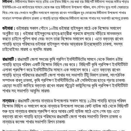
দিঘীনালা :
দিঘীনালায় বিকাল সাড়ে ৪টায় এক বিােভ মিছিল বের করা হয়৷ মিছিলটি দিঘীনালা সদরের মাষ্টার পাড়ার
ইউপিডিএফ-এর কার্যালয়ের সামনে থেকে শুরু হয়ে দিঘীনালা উপজেলা পরিষদ
,
বাস স্টেশন ঘুরে লার্মা স্কোয়ারে
গিয়ে শেষ হয়৷ সেখানে অনুষ্ঠিত সমাবেশে বক্তব্য রাখেন গণতান্ত্রিক যুব ফোরামের দিঘীনালা উপজেলা শাখার
সাধারণ সম্পাদক রবিলাল চাকমা ও পাহাড়ি ছাত্র পরিষদের দিঘীনালা কলেজ শাখার সহ সভাপতি রূপেন্তু চাকমা৷
গুইমারা :
গুইমারায় সকাল পৌনে ১০টায় গুইমারা হাইস্কুল মাঠে এক
বিক্ষোভ
সমাবেশ
অনুষ্ঠিত হয়
।
গুইমারা হাইস্কুলের ছাত্র-ছাত্রীরা প্রথমে রাস্তায় দাঁড়িয়ে মানববন্ধন
করতে চাইলে পুলিশ বাধা দেয়৷ ফলে তারা
বিক্ষোভ
সমাবেশ করে
।
এতে বক্তব্য রাখেন
পাহাড়ি ছাত্র পরিষদের গুইমারা হাইস্কুল শাখার আহ্বায়ক চিত্রজ্যোতি চাকমা
,
সদস্য
চাইথোইঅং মারমা ও ক্যসিং মারমা৷
রাঙামাটি :
রাঙামাটি জেলা সদরের কৃষি প্রশিণ ইনস্টিটিউটের সামনে থেকে বিকাল ৪টায়
পাহাড়ি ছাত্র পরিষদ একটি
বিক্ষোভ
মিছিল বের করে
।
মিছিলটি কৃষি প্রশি
ক্ষ
ণ ইনস্টিটিউট
এলাকা প্রদ
ক্ষিণ
করে ইনস্টি
টিউটের
সামনে এক সমাবেশ করে
।
এতে বক্তব্য রাখেন
পাহাড়ি ছাত্র পরিষদের রাঙামাটি জেলা শাখার সহ সভাপতি টিটু বিকাশ চাকমা
,
সাংগঠনিক
সম্পাদক বাবলু চাকমা
,
কৃষি প্রশি
ক্ষ
ণ ইনস্টিটিউটের ৬ষ্ট সেমিস্টারের ছাত্র প্রণয় চাকমা৷
এছাড়া সংহতি জানিয়ে বক্তব্য রাখেন মারমা স্টুডেন্ট কাউন্সিলের কৃষি প্র
শিক্ষ
ণ ইনস্টিটিউট
শাখার সহ সভাপতি আবুসিং মারমা৷
নান্যাচর :
রাঙামাটি জেলার নান্যাচর উপজেলায় সকাল সাড়ে ১১টায় পাহাড়ি ছাত্র পরিষদ
বিক্ষোভ
মিছিল ও সমাবেশ করে৷ নান্যাচর উপজেলা সদরের রেস্ট হাউজ মাঠ থেকে মিছিলটি
শুরু হয়ে নান্যাচর বাজার প্রদ
ক্ষিণ
করে আবার রেস্ট হাউজ মাঠে এসে শেষ হয়৷ এতে
বক্তব্য রাখেন পাহাড়ি ছাত্র পরিষদের রাঙামাটি জেলা শাখার সভাপতি বিলাস চাকমা ও
নান্যাচর কলেজ শাখার সভাপতি রিপন চাকমা৷