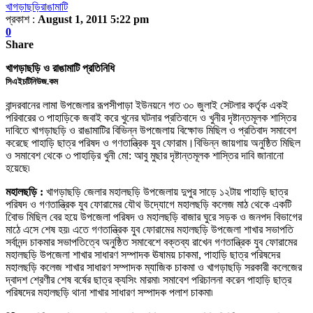
খাগড়াছড়ি
রাঙামাটি
প্রকাশ :
August 1, 2011 5:22 pm
0
Share
খাগড়াছড়ি ও রাঙামাটি প্রতিনিধি
সিএইচটিনিউজ.কম
বান্দরবানের লামা উপজেলার রূপসীপাড়া ইউনয়নে গত ৩০ জুলাই সেটলার কর্তৃক একই
পরিবারের ৩ পাহাড়িকে জবাই করে খুনের ঘটনার প্রতিবাদে ও খুনীর দৃষ্টান্তমূলক শাস্তির
দাবিতে খাগড়াছড়ি ও রাঙামাটি
র বিভিন্ন উপজেলায় বিক্ষোভ
মিছিল ও
প্রতিবাদ সমাবেশ
করেছে পাহাড়ি ছাত্র পরিষদ ও গণতান্ত্রিক যুব ফোরাম।বিভিন্ন জায়গায় অনুষ্ঠিত
মিছিল
ও সমাবেশ থেকে ৩ পাহাড়ির খুনী মো: আবু মুছার দৃষ্টান্তমূলক শাস্তির দাবি জানানো
হয়েছে৷
মহালছড়ি :
খাগড়াছড়ি জেলার মহালছড়ি উপজেলায় দুপুর সাড়ে ১২টায় পাহাড়ি ছাত্র
পরিষদ ও গণতান্ত্রিক যুব ফোরামের যৌথ উদ্যোগে মহালছড়ি কলেজ মাঠ থেকে একটি
বিােভ মিছিল বের হয়ে উপজেলা পরিষদ ও মহালছড়ি বাজার ঘুরে সড়ক ও জনপদ বিভাগের
মাঠে এসে শেষ হয়৷ এতে গণতান্ত্রিক যুব ফোরামের মহালছড়ি উপজেলা শাখার সভাপতি
সর্বানন্দ চাকমার সভাপতিত্বে অনুষ্ঠিত সমাবেশে বক্তব্য রাখেন গণতান্ত্রিক যুব ফোরামের
মহালছড়ি উপজেলা শাখার সাধারণ সম্পাদক ঊষাময় চাকমা
,
পাহাড়ি ছাত্র পরিষদের
মহালছড়ি কলেজ শাখার সাধারণ সম্পাদক ম্যাজিক চাকমা ও খাগড়াছড়ি সরকারী কলেজের
দ্বাদশ শ্রেণীর শেষ বর্ষের ছাত্র ক্যসিং মারমা৷ সমাবেশ পরিচালনা করেন পাহাড়ি ছাত্র
পরিষদের মহালছড়ি থানা শাখার সাধারণ সম্পাদক পলাশ চাকমা৷