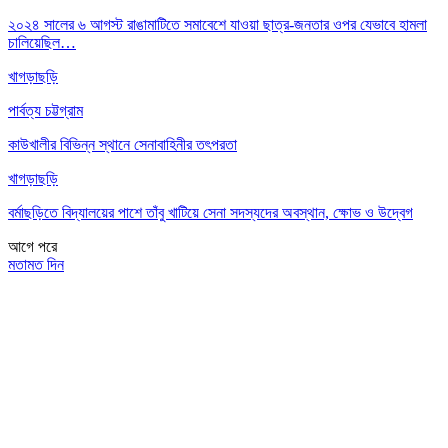
২০২৪ সালের ৬ আগস্ট রাঙামাটিতে সমাবেশে যাওয়া ছাত্র-জনতার ওপর যেভাবে হামলা
চালিয়েছিল…
খাগড়াছড়ি
পার্বত্য চট্টগ্রাম
কাউখালীর বিভিন্ন স্থানে সেনাবাহিনীর তৎপরতা
খাগড়াছড়ি
বর্মাছড়িতে বিদ্যালয়ের পাশে তাঁবু খাটিয়ে সেনা সদস্যদের অবস্থান, ক্ষোভ ও উদ্বেগ
আগে
পরে
মতামত দিন