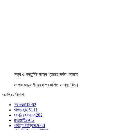
সত্য ও বস্তুনিষ্ট সংবাদ প্রচারে সর্বদা সোচ্চার
সম্পাদকমণ্ডলী দ্বারা প্রকাশিত ও প্রচারিত।
জনপ্রিয় বিভাগ
সব খবর
10062
খাগড়াছড়ি
5111
সংগঠন সংবাদ
4282
রাঙামাটি
2912
পার্বত্য চট্টগ্রাম
2660