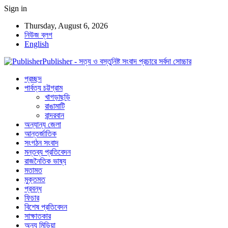
Sign in
Thursday, August 6, 2026
নিউজ ব্লগ
English
Publisher - সত্য ও বস্তুনিষ্ট সংবাদ প্রচারে সর্বদা সোচ্চার
প্রচ্ছদ
পার্বত্য চট্টগ্রাম
খাগড়াছড়ি
রাঙামাটি
বান্দরবান
অন্যান্য জেলা
আন্তর্জাতিক
সংগঠন সংবাদ
মন্তব্য প্রতিবেদন
রাজনৈতিক ভাষ্য
মতামত
মুক্তমত
প্রবন্ধ
ফিচার
বিশেষ প্রতিবেদন
সাক্ষাতকার
অন্য মিডিয়া