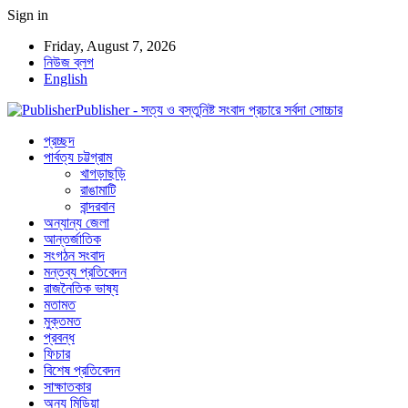
Sign in
Friday, August 7, 2026
নিউজ ব্লগ
English
Publisher - সত্য ও বস্তুনিষ্ট সংবাদ প্রচারে সর্বদা সোচ্চার
প্রচ্ছদ
পার্বত্য চট্টগ্রাম
খাগড়াছড়ি
রাঙামাটি
বান্দরবান
অন্যান্য জেলা
আন্তর্জাতিক
সংগঠন সংবাদ
মন্তব্য প্রতিবেদন
রাজনৈতিক ভাষ্য
মতামত
মুক্তমত
প্রবন্ধ
ফিচার
বিশেষ প্রতিবেদন
সাক্ষাতকার
অন্য মিডিয়া