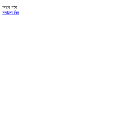
আগে
পরে
মতামত দিন