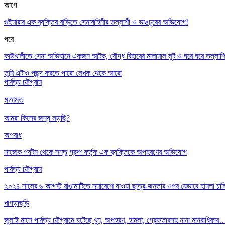
আগে
গুইমারার এক ব্যক্তির বাড়িতে সেনাবাহিনীর তল্লাশী ও ভাঙচুরের অভিযোগ!
পরে
কাউখালীতে সেনা অভিযানে একজন আটক, বৌদ্ধ বিহারের মালামাল লুট ও ঘরে ঘরে তল্লাশ
তুমি এটাও পছন্দ করতে পারো
লেখক থেকে আরো
পার্বত্য চট্টগ্রাম
মতামত
আমরা কিসের জন্য লড়ছি?
অপরাধ
সাজেক পর্যটন থেকে সন্তু গ্রুপ কর্তৃক এক ব্যক্তিকে অপহরণের অভিযোগ
পার্বত্য চট্টগ্রাম
২০২৪ সালের ৬ আগস্ট রাঙামাটিতে সমাবেশে যাওয়া ছাত্র-জনতার ওপর যেভাবে হামলা চা
খাগড়াছড়ি
জুলাই মাসে পার্বত্য চট্টগ্রামে ঘটেছে খুন, অপহরণ, হামলা, গ্রেফতারসহ নানা মানবাধিকার