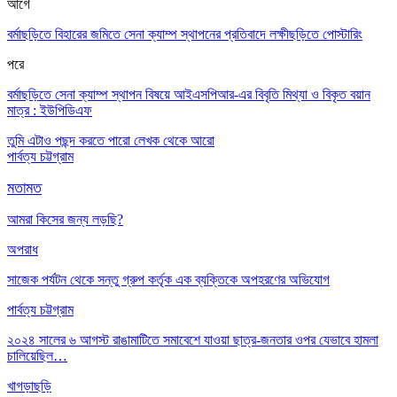
আগে
বর্মাছড়িতে বিহারের জমিতে সেনা ক্যাম্প স্থাপনের প্রতিবাদে লক্ষীছড়িতে পোস্টারিং
পরে
বর্মাছড়িতে সেনা ক্যাম্প স্থাপন বিষয়ে আইএসপিআর-এর বিবৃতি মিথ্যা ও বিকৃত বয়ান
মাত্র : ইউপিডিএফ
তুমি এটাও পছন্দ করতে পারো
লেখক থেকে আরো
পার্বত্য চট্টগ্রাম
মতামত
আমরা কিসের জন্য লড়ছি?
অপরাধ
সাজেক পর্যটন থেকে সন্তু গ্রুপ কর্তৃক এক ব্যক্তিকে অপহরণের অভিযোগ
পার্বত্য চট্টগ্রাম
২০২৪ সালের ৬ আগস্ট রাঙামাটিতে সমাবেশে যাওয়া ছাত্র-জনতার ওপর যেভাবে হামলা
চালিয়েছিল…
খাগড়াছড়ি