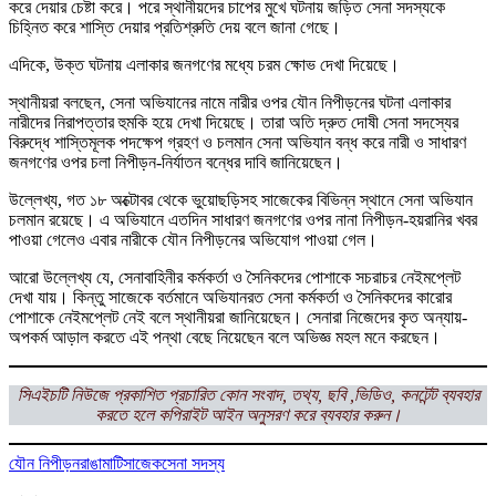
করে দেয়ার চেষ্টা করে। পরে স্থানীয়দের চাপের মুখে ঘটনায় জড়িত সেনা সদস্যকে
চিহ্নিত করে শাস্তি দেয়ার প্রতিশ্রুতি দেয় বলে জানা গেছে।
এদিকে, উক্ত ঘটনায় এলাকার জনগণের মধ্যে চরম ক্ষোভ দেখা দিয়েছে।
স্থানীয়রা বলছেন, সেনা অভিযানের নামে নারীর ওপর যৌন নিপীড়নের ঘটনা এলাকার
নারীদের নিরাপত্তার হুমকি হয়ে দেখা দিয়েছে। তারা অতি দ্রুত দোষী সেনা সদস্যের
বিরুদ্ধে শাস্তিমূলক পদক্ষেপ গ্রহণ ও চলমান সেনা অভিযান বন্ধ করে নারী ও সাধারণ
জনগণের ওপর চলা নিপীড়ন-নির্যাতন বন্ধের দাবি জানিয়েছেন।
উল্লেখ্য, গত ১৮ অক্টোবর থেকে ভুয়োছড়িসহ সাজেকের বিভিন্ন স্থানে সেনা অভিযান
চলমান রয়েছে। এ অভিযানে এতদিন সাধারণ জনগণের ওপর নানা নিপীড়ন-হয়রানির খবর
পাওয়া গেলেও এবার নারীকে যৌন নিপীড়নের অভিযোগ পাওয়া গেল।
আরো উল্লেখ্য যে, সেনাবাহিনীর কর্মকর্তা ও সৈনিকদের পোশাকে সচরাচর নেইমপ্লেট
দেখা যায়। কিন্তু সাজেকে বর্তমানে অভিযানরত সেনা কর্মকর্তা ও সৈনিকদের কারোর
পোশাকে নেইমপ্লেট নেই বলে স্থানীয়রা জানিয়েছেন। সেনারা নিজেদের কৃত অন্যায়-
অপকর্ম আড়াল করতে এই পন্থা বেছে নিয়েছেন বলে অভিজ্ঞ মহল মনে করছেন।
সিএইচটি নিউজে প্রকাশিত প্রচারিত কোন সংবাদ, তথ্য, ছবি ,ভিডিও, কনটেন্ট ব্যবহার
করতে হলে কপিরাইট আইন অনুসরণ করে ব্যবহার করুন।
যৌন নিপীড়ন
রাঙামাটি
সাজেক
সেনা সদস্য