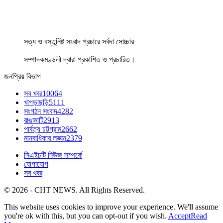
সত্য ও বস্তুনিষ্ট সংবাদ প্রচারে সর্বদা সোচ্চার
সম্পাদকমণ্ডলী দ্বারা প্রকাশিত ও প্রচারিত।
জনপ্রিয় বিভাগ
সব খবর
10064
খাগড়াছড়ি
5111
সংগঠন সংবাদ
4282
রাঙামাটি
2913
পার্বত্য চট্টগ্রাম
2662
মানবাধিকার লঙ্ঘন
2379
সিএইচটি নিউজ সম্পর্কে
যোগাযোগ
সব খবর
© 2026 - CHT NEWS. All Rights Reserved.
This website uses cookies to improve your experience. We'll assume
you're ok with this, but you can opt-out if you wish.
Accept
Read