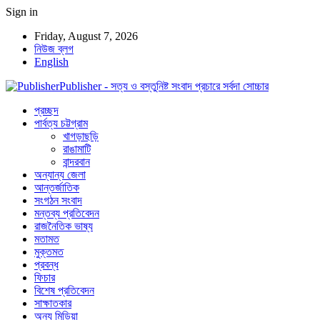
Sign in
Friday, August 7, 2026
নিউজ ব্লগ
English
Publisher - সত্য ও বস্তুনিষ্ট সংবাদ প্রচারে সর্বদা সোচ্চার
প্রচ্ছদ
পার্বত্য চট্টগ্রাম
খাগড়াছড়ি
রাঙামাটি
বান্দরবান
অন্যান্য জেলা
আন্তর্জাতিক
সংগঠন সংবাদ
মন্তব্য প্রতিবেদন
রাজনৈতিক ভাষ্য
মতামত
মুক্তমত
প্রবন্ধ
ফিচার
বিশেষ প্রতিবেদন
সাক্ষাতকার
অন্য মিডিয়া