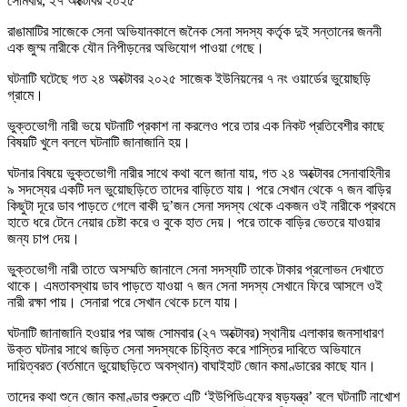
সোমবার, ২৭ অক্টোবর ২০২৫
রাঙামাটির সাজেকে সেনা অভিযানকালে জনৈক সেনা সদস্য কর্তৃক দুই সন্তানের জননী
এক জুম্ম নারীকে যৌন নিপীড়নের অভিযোগ পাওয়া গেছে।
ঘটনাটি ঘটেছে গত ২৪ অক্টোবর ২০২৫ সাজেক ইউনিয়নের ৭ নং ওয়ার্ডের ভুয়োছড়ি
গ্রামে।
ভুক্তভোগী নারী ভয়ে ঘটনাটি প্রকাশ না করলেও পরে তার এক নিকট প্রতিবেশীর কাছে
বিষয়টি খুলে বললে ঘটনাটি জানাজানি হয়।
ঘটনার বিষয়ে ভুক্তভোগী নারীর সাথে কথা বলে জানা যায়, গত ২৪ অক্টোবর সেনাবাহিনীর
৯ সদস্যের একটি দল ভুয়োছড়িতে তাদের বাড়িতে যায়। পরে সেখান থেকে ৭ জন বাড়ির
কিছুটা দূরে ডাব পাড়তে গেলে বাকী দু’জন সেনা সদস্য থেকে একজন ওই নারীকে প্রথমে
হাতে ধরে টেনে নেয়ার চেষ্টা করে ও বুকে হাত দেয়। পরে তাকে বাড়ির ভেতরে যাওয়ার
জন্য চাপ দেয়।
ভুক্তভোগী নারী তাতে অসম্মতি জানালে সেনা সদস্যটি তাকে টাকার প্রলোভন দেখাতে
থাকে। এমতাবস্থায় ডাব পাড়তে যাওয়া ৭ জন সেনা সদস্য সেখানে ফিরে আসলে ওই
নারী রক্ষা পায়। সেনারা পরে সেখান থেকে চলে যায়।
ঘটনাটি জানাজানি হওয়ার পর আজ সোমবার (২৭ অক্টোবর) স্থানীয় এলাকার জনসাধারণ
উক্ত ঘটনার সাথে জড়িত সেনা সদস্যকে চিহ্নিত করে শাস্তির দাবিতে অভিযানে
দায়িত্বরত (বর্তমানে ভুয়োছড়িতে অবস্থান) বাঘাইহাট জোন কমাণ্ডারের কাছে যান।
তাদের কথা শুনে জোন কমাণ্ডার শুরুতে এটি ‘ইউপিডিএফের ষড়যন্ত্র’ বলে ঘটনাটি নাখোশ