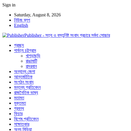
Sign in
Saturday, August 8, 2026
নিউজ ব্লগ
English
Publisher - সত্য ও বস্তুনিষ্ট সংবাদ প্রচারে সর্বদা সোচ্চার
প্রচ্ছদ
পার্বত্য চট্টগ্রাম
খাগড়াছড়ি
রাঙামাটি
বান্দরবান
অন্যান্য জেলা
আন্তর্জাতিক
সংগঠন সংবাদ
মন্তব্য প্রতিবেদন
রাজনৈতিক ভাষ্য
মতামত
মুক্তমত
প্রবন্ধ
ফিচার
বিশেষ প্রতিবেদন
সাক্ষাতকার
অন্য মিডিয়া