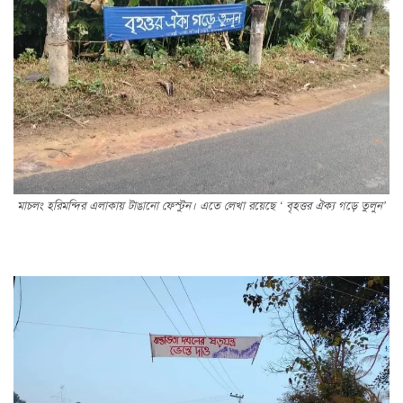
মাচলং হরিমন্দির এলাকায় টাঙানো ফেস্টুন। এতে লেখা রয়েছে ‘ বৃহত্তর ঐক্য গড়ে তুলুন’