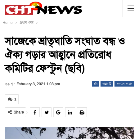
Home
প্রধান খবর
সাজেকে ভ্রাতৃঘাতি সংঘাত বন্ধ ও
ঐক্য গড়ার আহ্বানে প্রতিরোধ
কমিটির ফেস্টুন (ছবি)
প্রকাশ :
February 3, 2021 1:03 pm
ছবি
রাঙামাটি
সংগঠন সংবাদ
1
Share