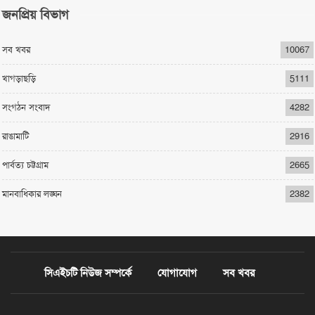
জনপ্রিয় বিভাগ
সব খবর
10067
খাগড়াছড়ি
5111
সংগঠন সংবাদ
4282
রাঙামাটি
2916
পার্বত্য চট্টগ্রাম
2665
মানবাধিকার লঙ্ঘন
2382
সিএইচটি নিউজ সম্পর্কে
যোগাযোগ
সব খবর