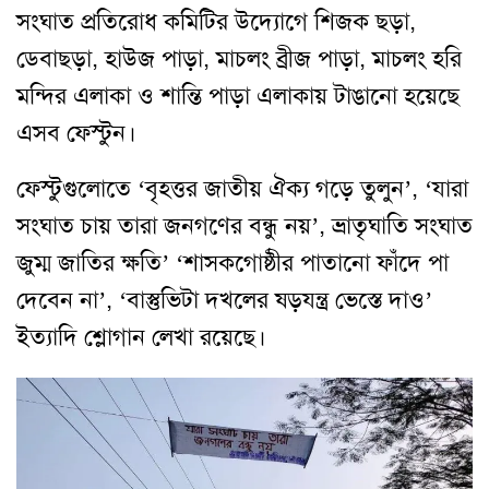
সংঘাত প্রতিরোধ কমিটির উদ্যোগে শিজক ছড়া,
ডেবাছড়া, হাউজ পাড়া, মাচলং ব্রীজ পাড়া, মাচলং হরি
মন্দির এলাকা ও শান্তি পাড়া এলাকায় টাঙানো হয়েছে
এসব ফেস্টুন।
ফেস্টুগুলোতে ‘বৃহত্তর জাতীয় ঐক্য গড়ে তুলুন’, ‘যারা
সংঘাত চায় তারা জনগণের বন্ধু নয়’, ভ্রাতৃঘাতি সংঘাত
জুম্ম জাতির ক্ষতি’ ‘শাসকগোষ্ঠীর পাতানো ফাঁদে পা
দেবেন না’, ‘বাস্তুভিটা দখলের ষড়যন্ত্র ভেস্তে দাও’
ইত্যাদি শ্লোগান লেখা রয়েছে।