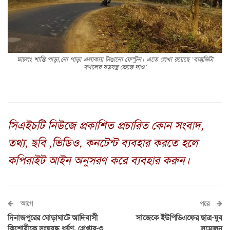
মাচলং শান্তি পাড়া,নো পাড়া এলাকায় টাঙানো ফেস্টুন। এতে লেখা রয়েছে ‘বাস্তুভিটা
দখলের ষড়যন্ত্র ভেস্তে দাও’
সিএইচটি নিউজে প্রকাশিত প্রচারিত কোন সংবাদ,
তথ্য, ছবি ,ভিডিও, কনটেন্ট ব্যবহার করতে হলে
কপিরাইট আইন অনুসরণ করে ব্যবহার করুন।
আগে
পরে
দিনাজপুরের ঘোড়াঘাটে আদিবাসী
সাজেকে ইউপিডিএফের ছাত্র-যুব
কিশোরীকে সংঘবদ্ধ ধর্ষণ, গ্রেপ্তার-৩
সম্মেলন