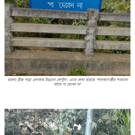
মাচলং ব্রীজ পাড়া এলাকায় টাঙানো ফেস্টুন। এতে লেখা রয়েছে ‘শাসকগোষ্ঠীর পাতানো
ফাঁদে পা দেবেন না’