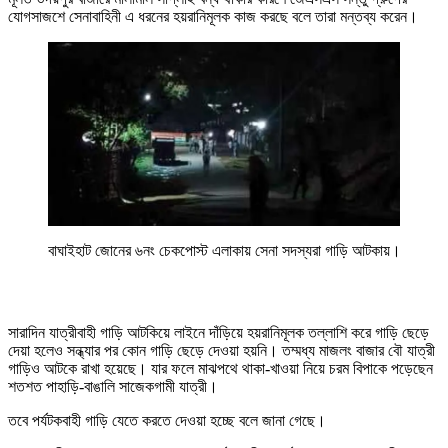
যোগসাজশে সেনাবাহিনী এ ধরনের হয়রানিমূলক কাজ করছে বলে তারা মন্তব্য করেন।
বাঘাইহাট জোনের ৬নং চেকপোস্ট এলাকায় সেনা সদস্যরা গাড়ি আটকায়।
সারাদিন যাত্রীবাহী গাড়ি আটকিয়ে লাইনে দাঁড়িয়ে হয়রানিমূলক তল্লাশি করে গাড়ি ছেড়ে
দেয়া হলেও সন্ধ্যার পর কোন গাড়ি ছেড়ে দেওয়া হয়নি। তম্মধ্য মাজলং বাজার বৌ যাত্রী
গাড়িও আটকে রাখা হয়েছে। যার ফলে মাঝপথে থাকা-খাওয়া নিয়ে চরম বিপাকে পড়েছেন
শতশত পাহাড়ি-বাঙালি সাজেকগামী যাত্রী।
তবে পর্যটকবাহী গাড়ি যেতে করতে দেওয়া হচ্ছে বলে জানা গেছে।