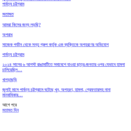
পার্বত্য চট্টগ্রাম
মতামত
আমরা কিসের জন্য লড়ছি?
অপরাধ
সাজেক পর্যটন থেকে সন্তু গ্রুপ কর্তৃক এক ব্যক্তিকে অপহরণের অভিযোগ
পার্বত্য চট্টগ্রাম
২০২৪ সালের ৬ আগস্ট রাঙামাটিতে সমাবেশে যাওয়া ছাত্র-জনতার ওপর যেভাবে হামলা
চালিয়েছিল…
খাগড়াছড়ি
জুলাই মাসে পার্বত্য চট্টগ্রামে ঘটেছে খুন, অপহরণ, হামলা, গ্রেফতারসহ নানা
মানবাধিকার…
আগে
পরে
মতামত দিন