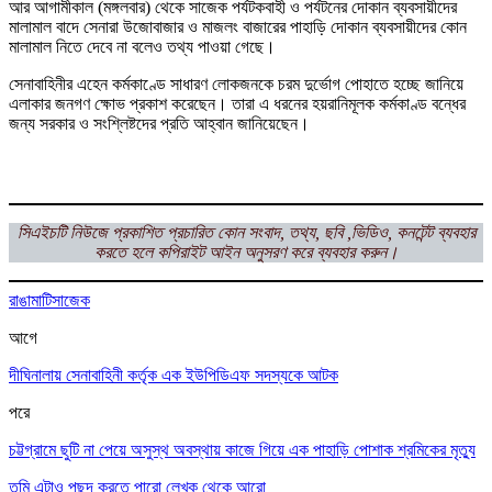
আর আগামীকাল (মঙ্গলবার) থেকে সাজেক পর্যটকবাহী ও পর্যটনের দোকান ব্যবসায়ীদের
মালামাল বাদে সেনারা উজোবাজার ও মাজলং বাজারের পাহাড়ি দোকান ব্যবসায়ীদের কোন
মালামাল নিতে দেবে না বলেও তথ্য পাওয়া গেছে।
সেনাবাহিনীর এহেন কর্মকাণ্ডে সাধারণ লোকজনকে চরম দুর্ভোগ পোহাতে হচ্ছে জানিয়ে
এলাকার জনগণ ক্ষোভ প্রকাশ করেছেন। তারা এ ধরনের হয়রানিমূলক কর্মকাণ্ড বন্ধের
জন্য সরকার ও সংশ্লিষ্টদের প্রতি আহ্বান জানিয়েছেন।
সিএইচটি
নিউজে প্রকাশিত প্রচারিত কোন সংবাদ, তথ্য, ছবি ,ভিডিও, কনটেন্ট ব্যবহার
করতে হলে
কপিরাইট আইন অনুসরণ করে ব্যবহার করুন।
রাঙামাটি
সাজেক
আগে
দীঘিনালায় সেনাবাহিনী কর্তৃক এক ইউপিডিএফ সদস্যকে আটক
পরে
চট্টগ্রামে ছুটি না পেয়ে অসুস্থ অবস্থায় কাজে গিয়ে এক পাহাড়ি পোশাক শ্রমিকের মৃত্যু
তুমি এটাও পছন্দ করতে পারো
লেখক থেকে আরো