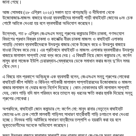
জানা গেছে।
আজ সোমবার (২৮ এপ্রিল ২০২৫) সকাল হতে খাগড়াছড়ি ও দীঘিনালা থেকে
উজোবাজার-মাজলং বাজারে যাওয়া ব্যবসায়ীদের মালবাহী গাড়ী বাঘাইহাট জোনের ৬নং চেক
পোষ্টে আটকে দেওয়া হয় বলে ব্যবসায়ীরা অভিযোগ করেছেন।
উল্লেখ্য, গত ৮ এপ্রিল জেএসএস সন্তু গ্রুপের কমান্ডার লিটন চাকমা, গণসংযোগ
বিভাগের প্রধান বিক্রম চাকমা ও কালেক্টর নীরব চাকমা মাজলং ও বাঘাইহাট এলাকার
পাহাড়ি দোকান ব্যবসায়ীদেরকে উদয়পুর বাজার থেকে উচ্ছেদ করে ও উদয়পুর বাজারে
যাওয়া নিষেধ করে দেয়। এর প্রতিবাদে বাঘাইহাট ও মাজলং এলাকার ব্যবসায়ীরাও উদয়পুর
বাজারে মালামাল সাপ্লাই দেয়া বন্ধ করে দেয়। এ বিষয়টি নিয়ে জোন কমান্ডার লে. কর্নেল
মাসুদ রানা সাজেক ইউপি চেয়ারম্যান-মেম্বারদের ডেকে সমাধান করার জন্য দু’দিন সময়
বেঁধে দেন।
এ বিষয়ে নাম প্রকাশে অনিচছুক এক ব্যবসায়ী বলেন, জেএসএস সন্তু গ্রুপের লোকেরা
বাঘাইহাট জীপ সমিতি ও বিভিন্ন পাইকারী মালামাল সাপ্লাইয়ারদের উজোবাজার ও মাজলং
বাজার মালামাল না দেয়ার জন্য নির্দেশ দিয়েছে। কোন দোকানদার যদি মালামাল সাপ্লাই
দেয়, কোন গাড়ি যদি মাল পরিবহন করে তাহলে বড় ধরনের ক্ষতি করার হুমকি দিয়েছে সন্তু
গ্রুপের লোকেরা।
অপরদিকে, বাঘাইহাট জোন কমান্ডার লে: কর্ণেল মো: মানুদ রানার নেতৃত্বে বাঘাইহাট
জোনের ৬নং চেক পোষ্টে মালবাহী গাড়িসহ সাধারণ যাত্রীবাহী গাড়ি চলাচলে বাধা দেওয়া
হচ্ছে। দিনভর গাড়ি আটকিয়ে সাধারণ যাত্রীদের তল্লাশি ও হয়রানি করা হয় বলে
ভুক্তভোগীদের অনেকে অভিযোগ করেছেন।
মূলত উদয়পুর বাজারে মালামাল সাপ্লাই বন্ধ থাকার কারণে জেএসএস সন্তু গ্রুপের