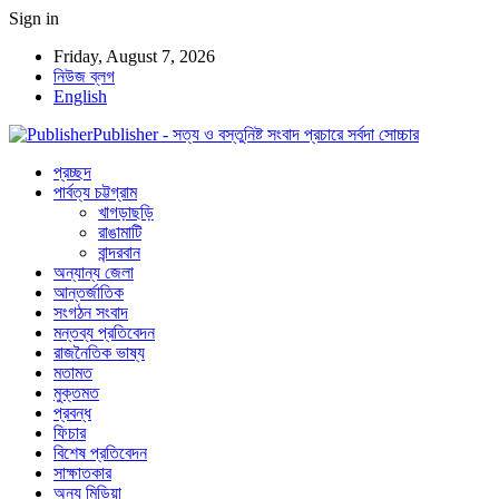
Sign in
Friday, August 7, 2026
নিউজ ব্লগ
English
Publisher - সত্য ও বস্তুনিষ্ট সংবাদ প্রচারে সর্বদা সোচ্চার
প্রচ্ছদ
পার্বত্য চট্টগ্রাম
খাগড়াছড়ি
রাঙামাটি
বান্দরবান
অন্যান্য জেলা
আন্তর্জাতিক
সংগঠন সংবাদ
মন্তব্য প্রতিবেদন
রাজনৈতিক ভাষ্য
মতামত
মুক্তমত
প্রবন্ধ
ফিচার
বিশেষ প্রতিবেদন
সাক্ষাতকার
অন্য মিডিয়া