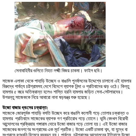
সেনাবাহিনীর গুলিতে নিহত লক্ষ্মী বিজয় চাকমা। ফাইল ছবি।
সাজেক এলাকা থেকে পাহাড়ি উচ্ছেদ ও বাঙালি পুনর্বাসনের উদ্দেশ্যে চালানো এই হামলার
বিরুদ্ধে পার্বত্য চট্টগ্রামসহ দেশে বিদেশে ব্যাপক নিন্দা ও প্রতিবাদের ঝড় ওঠে। কিন্তু
হামলার ৫ বছর অতিক্রান্ত হলেও শাস্তি হয়নি হামলায় জড়িত সেনা-সেটলারদের।
উপরন্তু সাজেককে নিয়ে আবারো নানা ষড়যন্ত্র শুরু হয়েছে।
উজো বাজার ধ্বংসের চক্রান্ত:
সাজেকে জোরপূর্বক পাহাড়ি বসতি উচ্ছেদ করে বাঙালি কলোনী গড়ে তোলার চক্রান্ত ও
হামলার প্রতিবাদে সাজেকের ব্যাপক গণ প্রতিরোধ গড়ে তোলে। ভূমি বেদখল বিরোধী
আন্দোলনের প্রক্রিয়ায় গঙ্গারাম দোরে উজো বাজার গড়ে তোলা হয়। এই উজো বাজার
সাজেকের জনগণের সংগ্রামের এক মূর্ত প্রতীক। উজো একটি চাকমা শব্দ, যা যুদ্ধে বা
সংগ্রামে রণধ্বনি হিসেবে ব্যবহৃত হয়। পার্বত্য চট্টগ্রামের আন্দোলনের ইতিহাসে উজো