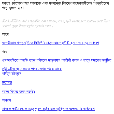
সকলে একতাবদ্ধ হয়ে সরকারের এসব ষড়যন্ত্রের বিরুদ্ধে সাজেকবাসীকেই গণপ্রতিরোধ
গড়ে তুলতে হবে।
————————
সিএইচটিনিউজ.কম’র প্রচারিত কোন সংবাদ, তথ্য, ছবি ব্যবহারের প্রয়োজন দেখা দিলে
যথাযথ সূত্র উল্লেখপূর্বক ব্যবহার করুন।
আগে
আগামীকাল খাগড়াছড়িতে পিসিপি’র মাতৃভাষায় প্রতীকী ক্লাশ ও ছাত্র সমাবেশ
পরে
খাগড়াছড়িতে পাহাড়ি ছাত্র পরিষদের মাতৃভাষায় প্রতীকী ক্লাশ ও ছাত্র সমাবেশ অনুষ্ঠিত
তুমি এটাও পছন্দ করতে পারো
লেখক থেকে আরো
পার্বত্য চট্টগ্রাম
মতামত
আমরা কিসের জন্য লড়ছি?
অপরাধ
সাজেক পর্যটন থেকে সন্তু গ্রুপ কর্তৃক এক ব্যক্তিকে অপহরণের অভিযোগ