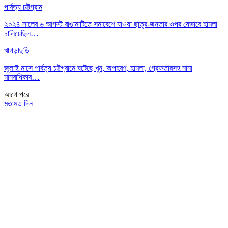
পার্বত্য চট্টগ্রাম
২০২৪ সালের ৬ আগস্ট রাঙামাটিতে সমাবেশে যাওয়া ছাত্র-জনতার ওপর যেভাবে হামলা
চালিয়েছিল…
খাগড়াছড়ি
জুলাই মাসে পার্বত্য চট্টগ্রামে ঘটেছে খুন, অপহরণ, হামলা, গ্রেফতারসহ নানা
মানবাধিকার…
আগে
পরে
মতামত দিন