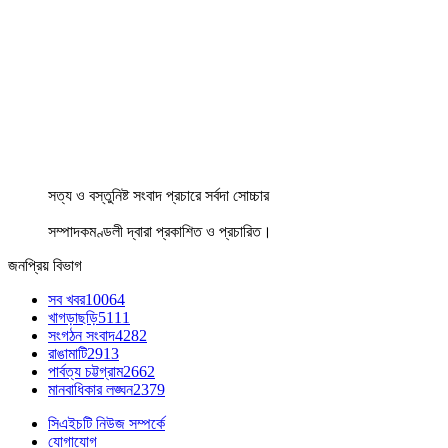
সত্য ও বস্তুনিষ্ট সংবাদ প্রচারে সর্বদা সোচ্চার
সম্পাদকমণ্ডলী দ্বারা প্রকাশিত ও প্রচারিত।
জনপ্রিয় বিভাগ
সব খবর
10064
খাগড়াছড়ি
5111
সংগঠন সংবাদ
4282
রাঙামাটি
2913
পার্বত্য চট্টগ্রাম
2662
মানবাধিকার লঙ্ঘন
2379
সিএইচটি নিউজ সম্পর্কে
যোগাযোগ