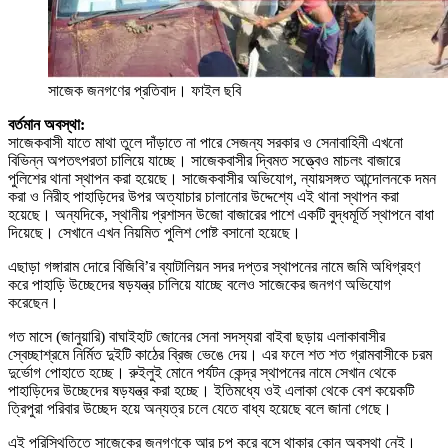
সাজেক জনগণের প্রতিবাদ। ফাইল ছবি
বর্তমান অবস্থা:
সাজেকবাসী যাতে মাথা তুলে দাঁড়াতে না পারে সেজন্য সরকার ও সেনাবাহিনী এখনো
বিভিন্ন অপতৎপরতা চালিয়ে যাচ্ছে। সাজেকবাসীর দ্বিমত সত্ত্বেও মাচলং বাজারে
পুলিশের থানা স্থাপন করা হয়েছে। সাজেকবাসীর অভিযোগ, ন্যায়সঙ্গত আন্দোলনকে দমন
করা ও নিরীহ পাহাড়িদের উপর অত্যাচার চালানোর উদ্দেশ্যে এই থানা স্থাপন করা
হয়েছে। অন্যদিকে, স্থানীয় প্রশাসন উজো বাজারের পাশে একটি বুদ্ধমূর্তি স্থাপনে বাধা
দিয়েছে। সেখানে এখন নিয়মিত পুলিশ পোষ্ট বসানো হয়েছে।
এছাড়া গঙ্গারাম দোরে বিজিবি’র ব্যাটালিয়ন সদর দপ্তর স্থাপনের নামে জমি অধিগ্রহণ
করে পাহাড়ি উচ্ছেদের ষড়যন্ত্র চালিয়ে যাচ্ছে বলেও সাজেকের জনগণ অভিযোগ
করেছেন।
গত মাসে (জানুয়ারি) বাঘাইহাট জোনের সেনা সদস্যরা বাইবা ছড়ায় এলাকাবাসীর
স্বেচ্ছাশ্রমে নির্মিত দুইটি কাঠের ব্রিজ ভেঙে দেয়। এর ফলে শত শত গ্রামবাসীকে চরম
দুর্ভোগ পোহাতে হচ্ছে। রুইলুই মোনে পর্যটন কেন্দ্র স্থাপনের নামে সেখান থেকে
পাহাড়িদের উচ্ছেদের ষড়যন্ত্র করা হচ্ছে। ইতিমধ্যে ওই এলাকা থেকে বেশ কয়েকটি
ত্রিপুরা পরিবার উচ্ছেদ হয়ে অন্যত্র চলে যেতে বাধ্য হয়েছে বলে জানা গেছে।
এই পরিস্থিতিতে সাজেকের জনগণকে আর চুপ করে বসে থাকার কোন অবস্থা নেই।