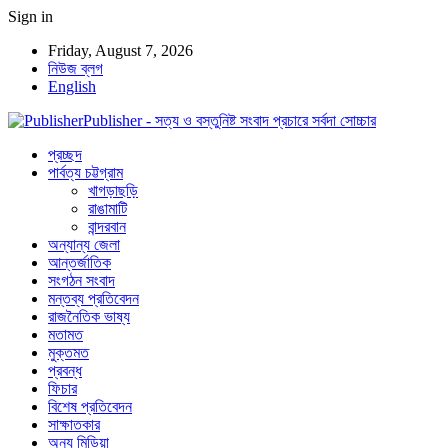
Sign in
Friday, August 7, 2026
নিউজ ব্লগ
English
Publisher - সত্য ও বস্তুনিষ্ট সংবাদ প্রচারে সর্বদা সোচ্চার
প্রচ্ছদ
পার্বত্য চট্টগ্রাম
খাগড়াছড়ি
রাঙামাটি
বান্দরবান
অন্যান্য জেলা
আন্তর্জাতিক
সংগঠন সংবাদ
মন্তব্য প্রতিবেদন
রাজনৈতিক ভাষ্য
মতামত
মুক্তমত
প্রবন্ধ
ফিচার
বিশেষ প্রতিবেদন
সাক্ষাতকার
অন্য মিডিয়া