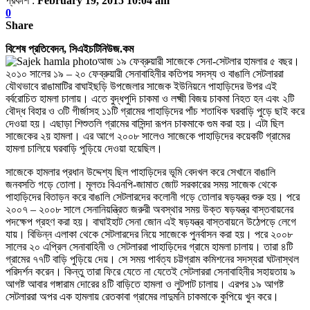
প্রকাশ :
February 19, 2015 10:04 am
0
Share
বিশেষ প্রতিবেদন, সিএইচটিনিউজ.কম
আজ ১৯ ফেব্রুয়ারী সাজেকে সেনা-সেটলার হামলার ৫ বছর।
২০১০ সালের ১৯ – ২০ ফেব্রুয়ারী সেনাবাহিনীর কতিপয় সদস্য ও বাঙালি সেটলাররা
যৌথভাবে রাঙামাটির বাঘাইছড়ি উপজেলার সাজেক ইউনিয়নে পাহাড়িদের উপর এই
বর্বরোচিত হামলা চালায়। এতে বুদ্ধপুদি চাকমা ও লক্ষ্মী বিজয় চাকমা নিহত হন এবং ২টি
বৌদ্ধ বিহার ও ৩টি গীর্জাসহ ১১টি গ্রামের পাহাড়িদের পাঁচ শতাধিক ঘরবাড়ি পুড়ে ছাই করে
দেওয়া হয়। এছাড়া শিশুতলি গ্রামের বাসিন্দা রূপন চাকমাকে গুম করা হয়। এটা ছিল
সাজেকের ২য় হামলা। এর আগে ২০০৮ সালেও সাজেকে পাহাড়িদের কয়েকটি গ্রামের
হামলা চালিয়ে ঘরবাড়ি পুড়িয়ে দেওয়া হয়েছিল।
সাজেকে হামলার প্রধান উদ্দেশ্য ছিল পাহাড়িদের ভূমি বেদখল করে সেখানে বাঙালি
জনবসতি গড়ে তোলা। মূলতঃ বিএনপি-জামাত জোট সরকারের সময় সাজেক থেকে
পাহাড়িদের বিতাড়ন করে বাঙালি সেটলারদের কলোনী গড়ে তোলার ষড়যন্ত্র শুরু হয়। পরে
২০০৭ – ২০০৮ সালে সেনানিয়ন্ত্রিত জরুরী অবস্থার সময় উক্ত ষড়যন্ত্র বাস্তবায়নের
পদক্ষেপ গ্রহণ করা হয়। বাঘাইহাট সেনা জোন এই ষড়যন্ত্র বাস্তবায়নে উঠেপড়ে লেগে
যায়। বিভিন্ন এলাকা থেকে সেটলারদের নিয়ে সাজেকে পুনর্বাসন করা হয়। পরে ২০০৮
সালের ২০ এপ্রিল সেনাবাহিনী ও সেটলাররা পাহাড়িদের গ্রামে হামলা চালায়। তারা ৪টি
গ্রামের ৭৭টি বাড়ি পুড়িয়ে দেয়। সে সময় পার্বত্য চট্টগ্রাম কমিশনের সদস্যরা ঘটনাস্থল
পরিদর্শন করেন। কিন্তু তারা ফিরে যেতে না যেতেই সেটলাররা সেনাবাহিনীর সহায়তায় ৯
আগষ্ট আবার গঙ্গারাম দোরের ৪টি বাড়িতে হামলা ও লুটপাট চালায়। এরপর ১৯ আগষ্ট
সেটলাররা অপর এক হামলায় রেতকাবা গ্রামের লাদুমনি চাকমাকে কুপিয়ে খুন করে।