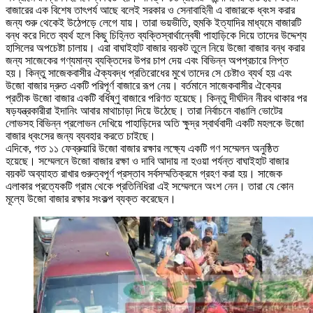
বাজারের এক বিশেষ তাৎপর্য আছে বলেই সরকার ও সেনাবাহিনী এ বাজারকে ধ্বংস করার
জন্য শুরু থেকেই উঠেপড়ে লেগে যায়। তারা ভয়ভীতি, হুমকি ইত্যাদির মাধ্যমে বাজারটি
বন্ধ করে দিতে ব্যর্থ হলে কিছু চিহ্নিত ব্যক্তিস্বার্থান্বেষী পাহাড়িকে দিয়ে তাদের উদ্দেশ্য
হাসিলের অপচেষ্টা চালায়। এরা বাঘাইহাট বাজার বয়কট তুলে নিয়ে উজো বাজার বন্ধ করার
জন্য সাজেকের গণ্যমান্য ব্যক্তিদের উপর চাপ দেয় এবং বিভিন্ন অপপ্রচারে লিপ্ত
হয়। কিন্তু সাজেকবাসীর ঐক্যবদ্ধ প্রতিরোধের মুখে তাদের সে চেষ্টাও ব্যর্থ হয় এবং
উজো বাজার দ্রুত একটি পরিপূর্ণ বাজারে রূপ নেয়। বর্তমানে সাজেকবাসীর ঐক্যের
প্রতীক উজো বাজার একটি বর্ধিষ্ণু বাজারে পরিণত হয়েছে। কিন্তু দীর্ঘদিন নীরব থাকার পর
ষড়যন্ত্রকারীরা ইদানিং আবার মাথাচাড়া দিয়ে উঠেছে। তারা নির্বাচনে বাঙালি ভোটের
লোভসহ বিভিন্ন প্রলোভন দেখিয়ে পাহাড়িদের অতি ক্ষুদ্র স্বার্থবাদী একটি মহলকে উজো
বাজার ধ্বংসের জন্য ব্যবহার করতে চাইছে।
এদিকে, গত ১১ ফেব্রুয়ারি উজো বাজার রক্ষার লক্ষ্যে একটি গণ সম্মেলন অনুষ্ঠিত
হয়েছে। সম্মেলনে উজো বাজার রক্ষা ও দাবি আদায় না হওয়া পর্যন্ত বাঘাইহাট বাজার
বয়কট অব্যাহত রাখার গুরুত্বপূর্ণ প্রস্তাব সর্বসম্মতিক্রমে গ্রহণ করা হয়। সাজেক
এলাকার প্রত্যেকটি গ্রাম থেকে প্রতিনিধিরা এই সম্মেলনে অংশ নেন। তারা যে কোন
মূল্যে উজো বাজার রক্ষার সংকল্প ব্যক্ত করেছেন।