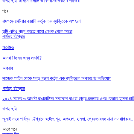
খাগড়াছড়ি আসনে দালালি ও বিশ্বাসঘাতকতার পরাজয়
পরে
রামগড়ে সেটলার বাঙালি কর্তৃক এক ব্যক্তিকে অপহরণ
তুমি এটাও পছন্দ করতে পারো
লেখক থেকে আরো
পার্বত্য চট্টগ্রাম
মতামত
আমরা কিসের জন্য লড়ছি?
অপরাধ
সাজেক পর্যটন থেকে সন্তু গ্রুপ কর্তৃক এক ব্যক্তিকে অপহরণের অভিযোগ
পার্বত্য চট্টগ্রাম
২০২৪ সালের ৬ আগস্ট রাঙামাটিতে সমাবেশে যাওয়া ছাত্র-জনতার ওপর যেভাবে হামলা চা
খাগড়াছড়ি
জুলাই মাসে পার্বত্য চট্টগ্রামে ঘটেছে খুন, অপহরণ, হামলা, গ্রেফতারসহ নানা মানবাধিকার
আগে
পরে