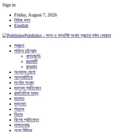
Sign in
Friday, August 7, 2026
নিউজ ব্লগ
English
Publisher - সত্য ও বস্তুনিষ্ট সংবাদ প্রচারে সর্বদা সোচ্চার
প্রচ্ছদ
পার্বত্য চট্টগ্রাম
খাগড়াছড়ি
রাঙামাটি
বান্দরবান
অন্যান্য জেলা
আন্তর্জাতিক
সংগঠন সংবাদ
মন্তব্য প্রতিবেদন
রাজনৈতিক ভাষ্য
মতামত
মুক্তমত
প্রবন্ধ
ফিচার
বিশেষ প্রতিবেদন
সাক্ষাতকার
অন্য মিডিয়া