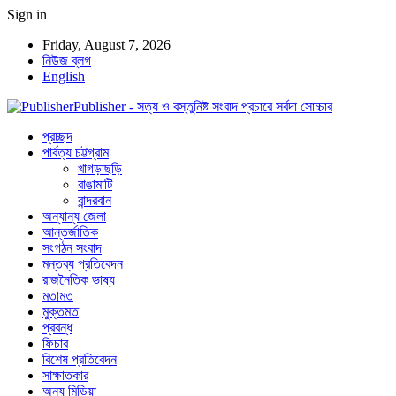
Sign in
Friday, August 7, 2026
নিউজ ব্লগ
English
Publisher - সত্য ও বস্তুনিষ্ট সংবাদ প্রচারে সর্বদা সোচ্চার
প্রচ্ছদ
পার্বত্য চট্টগ্রাম
খাগড়াছড়ি
রাঙামাটি
বান্দরবান
অন্যান্য জেলা
আন্তর্জাতিক
সংগঠন সংবাদ
মন্তব্য প্রতিবেদন
রাজনৈতিক ভাষ্য
মতামত
মুক্তমত
প্রবন্ধ
ফিচার
বিশেষ প্রতিবেদন
সাক্ষাতকার
অন্য মিডিয়া