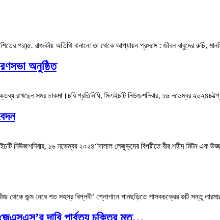
প্রকাশিতের পর)৫. রাজকীয় অতিথি বানানো তা থেকে আপ্যায়ন প্রসঙ্গে : জীবন বাবুদের রুচি, মা
মরণসভা অনুষ্ঠিত
ক্তব্য রাখছেন সমর চাকমা।চবি প্রতিনিধি, সিএইচটি নিউজশনিবার, ১৬ নভেম্বর ২০২৪চট্টগ্রাম ব
বেদন
টি নিউজশনিবার, ১৬ নভেম্বর ২০২৪“দালাল লেজুড়দের বিপরীতে বীর শহীদ মিটন এক উজ্জ্বল
থেকে জন্ম নেবে শত সহস্র বিপ্লবী’ শ্লোগানে পানছড়িতে শাসকচক্রের গুটি সন্তু লারমার ভাড়
ির জেএসএস’র দাবি পার্বত্য চুক্তির মৃত…