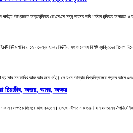
 পার্বত্য চট্টগ্রামকে অন্তর্ভুক্তির জেএসএস সন্তু লারমার দাবি পার্বত্য চুক্তির অসারতা
চটি নিউজশনিবার, ১৬ নভেম্বর ২০২৪নির্দলীয়, সৎ ও যোগ্য বিশিষ্ট ব্যক্তিদের নিয়োগ দিয়ে প
য় তার সন তারিখ আজ আর মনে নেই। সে যখন চট্টগ্রাম বিশ্ববিদ্যালয়ে পড়তে আসে এবং প
রা চিরঞ্জীব, অজর, অমর, অক্ষয়
়ের ইউপিডিএফ এর সংগঠক হিসেবে কাজ করতেন। তেজোদ্বীপ্ত এক তরুণ যিনি সমতলের ঔপনিবেশ