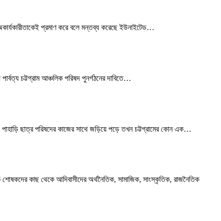
 ও অকার্যকারীতাকেই প্রমাণ করে বলে মন্তব্য করেছে ইউনাইটেড
…
ার্বত্য চট্টগ্রাম আঞ্চলিক পরিষদ পুনর্গঠনের দাবিতে
…
াহাড়ি ছাত্র পরিষদের কাজের সাথে জড়িয়ে পড়ে তখন চট্টগ্রামের কোন এক
…
িক শোষকদের কাছ থেকে আদিবাসীদের অর্থনৈতিক, সামাজিক, সাংস্কৃতিক, রাজনৈতিক