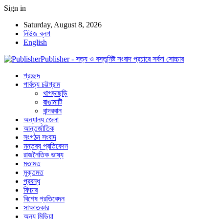
Sign in
Saturday, August 8, 2026
নিউজ ব্লগ
English
Publisher - সত্য ও বস্তুনিষ্ট সংবাদ প্রচারে সর্বদা সোচ্চার
প্রচ্ছদ
পার্বত্য চট্টগ্রাম
খাগড়াছড়ি
রাঙামাটি
বান্দরবান
অন্যান্য জেলা
আন্তর্জাতিক
সংগঠন সংবাদ
মন্তব্য প্রতিবেদন
রাজনৈতিক ভাষ্য
মতামত
মুক্তমত
প্রবন্ধ
ফিচার
বিশেষ প্রতিবেদন
সাক্ষাতকার
অন্য মিডিয়া