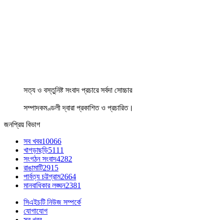
সত্য ও বস্তুনিষ্ট সংবাদ প্রচারে সর্বদা সোচ্চার
সম্পাদকমণ্ডলী দ্বারা প্রকাশিত ও প্রচারিত।
জনপ্রিয় বিভাগ
সব খবর
10066
খাগড়াছড়ি
5111
সংগঠন সংবাদ
4282
রাঙামাটি
2915
পার্বত্য চট্টগ্রাম
2664
মানবাধিকার লঙ্ঘন
2381
সিএইচটি নিউজ সম্পর্কে
যোগাযোগ
সব খবর