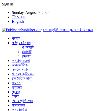
Sign in
Sunday, August 9, 2026
নিউজ ব্লগ
English
Publisher - সত্য ও বস্তুনিষ্ট সংবাদ প্রচারে সর্বদা সোচ্চার
প্রচ্ছদ
পার্বত্য চট্টগ্রাম
খাগড়াছড়ি
রাঙামাটি
বান্দরবান
অন্যান্য জেলা
আন্তর্জাতিক
সংগঠন সংবাদ
মন্তব্য প্রতিবেদন
রাজনৈতিক ভাষ্য
মতামত
মুক্তমত
প্রবন্ধ
ফিচার
বিশেষ প্রতিবেদন
সাক্ষাতকার
অন্য মিডিয়া