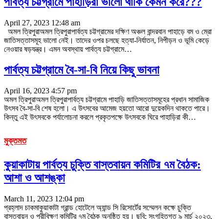
পার্বত্য চট্টগ্রামে পাহাড়িরা ভালো থাকি কেমন করে???
April 27, 2023 12:48 am
অমল ত্রিপুরাঅমল ত্রিপুরাপার্বত্য চট্টগ্রামের দক্ষিণ অঞ্চল বান্দরবান পাহাড়ে বম ও ম্রো
জাতিসত্তাসমূহ ভালো নেই। তাদের ওপর চলছে হত্যা-নির্যাতন, নিপীড়ন ও ভূমি কেড়ে
নেওয়ার ষড়যন্ত্র। এমন অবস্থায় পার্বত্য চট্টগ্রামে
…
পার্বত্য চট্টগ্রামে বৈ-সা-বি নিয়ে কিছু ভাবনা
April 16, 2023 4:57 pm
অমল ত্রিপুরাঅমল ত্রিপুরাপার্বত্য চট্টগ্রামে পাহাড়ি জাতিসত্তাসমূহের প্রধান সামাজিক
উৎসব বৈ-সা-বি শেষ হলো। এ উৎসবের আমেজ হয়তো আরো দুয়েকদিন থাকতে পারে।
কিন্তু এই উৎসবকে পর্যালোচনা করলে প্রকৃতপক্ষে উৎসবকে ঘিরে পাহাড়িরা কী
…
মুক্তমত
কুয়াকাটায় পার্বত্য চুক্তি বাস্তবায়ন কমিটির ৭ম বৈঠক:
আশা ও আশঙ্কা
March 11, 2023 12:04 pm
প্রহ্লাদ চাকমাকুয়াকাটা গ্রান্ড হোটেলে অ্যান্ড সি রিসোর্টের সম্মেলন কক্ষে চুক্তি
বাস্তবায়ন ও পরীবিক্ষণ কমিটির ৭ম বৈঠক অনুষ্ঠিত হয়। ছবি: সংগৃহিতগত ৯ মার্চ ২০২৩,