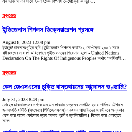
এই ছবির ঘটনার সাথে ইউনাইটেড পিপলস ডেমোক্রেটিক ফ্রন্ট
…
মুক্তমত
ইন্ডিজেনাস পিপলস ডিক্লেয়ারেশন প্রসঙ্গে
August 8, 2023 12:08 pm
ট্যালেন্ট চাকমাসংগৃহিত ছবি।ইন্ডিজেনাস পিপলস কারা?১২ সেপ্টেম্বর ২০০৭ সালে
রাষ্ট্রসংঘের সাধারণ অধিবেশনে গৃহীত সনদের শিরোনাম হলো - United Nations
Declaration On The Rights Of Indigenous Peoples অর্থাৎ ‘আদিবাসী
…
মুক্তমত
কেন জেএসএসের চুক্তি বাস্তবায়নের আন্দোলন ভণ্ডামি?
July 31, 2023 8:49 pm
সোহেল চাকমাসত্তর দশকে এম.এন লারমার নেতৃত্বে সংগঠিত হওয়া পার্বত্য চট্টগ্রাম
জনসংহতি সমিতি (সংক্ষেপে পিসিজেএসএস) একসময় পাহাড়িদের জনজীবনে অন্ধকার
ভেদ করে আলো ফোটাবার ন্যায় আশার প্রদীপ জ্বালিয়েছিল। বিশেষ করে একাত্তর
সালে
…