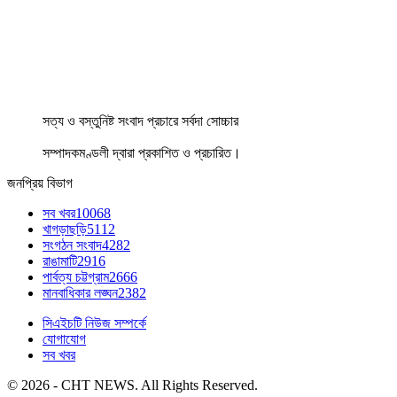
সত্য ও বস্তুনিষ্ট সংবাদ প্রচারে সর্বদা সোচ্চার
সম্পাদকমণ্ডলী দ্বারা প্রকাশিত ও প্রচারিত।
জনপ্রিয় বিভাগ
সব খবর
10068
খাগড়াছড়ি
5112
সংগঠন সংবাদ
4282
রাঙামাটি
2916
পার্বত্য চট্টগ্রাম
2666
মানবাধিকার লঙ্ঘন
2382
সিএইচটি নিউজ সম্পর্কে
যোগাযোগ
সব খবর
© 2026 - CHT NEWS. All Rights Reserved.