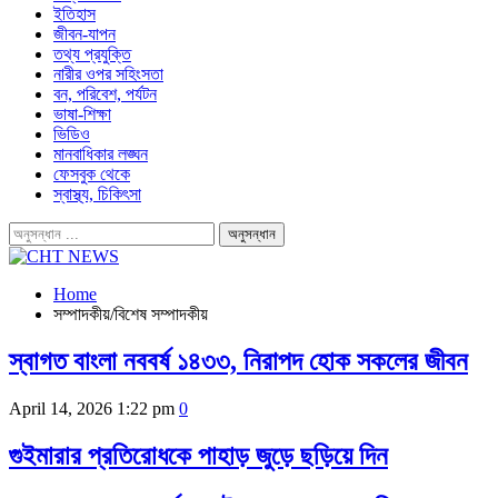
ইতিহাস
জীবন-যাপন
তথ্য প্রযুক্তি
নারীর ওপর সহিংসতা
বন, পরিবেশ, পর্যটন
ভাষা-শিক্ষা
ভিডিও
মানবাধিকার লঙ্ঘন
ফেসবুক থেকে
স্বাস্থ্য, চিকিৎসা
Home
সম্পাদকীয়/বিশেষ সম্পাদকীয়
স্বাগত বাংলা নববর্ষ ১৪৩৩, নিরাপদ হোক সকলের জীবন
April 14, 2026 1:22 pm
0
গুইমারার প্রতিরোধকে পাহাড় জুড়ে ছড়িয়ে দিন