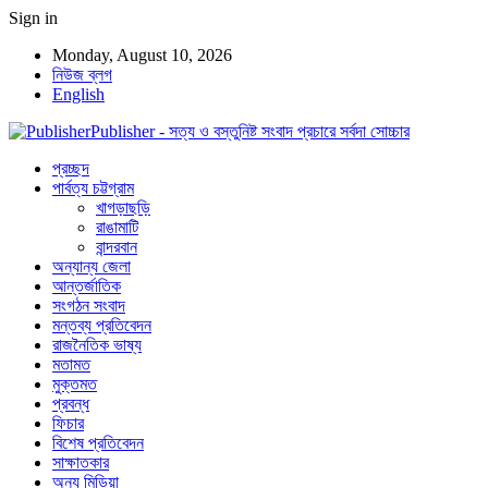
Sign in
Monday, August 10, 2026
নিউজ ব্লগ
English
Publisher - সত্য ও বস্তুনিষ্ট সংবাদ প্রচারে সর্বদা সোচ্চার
প্রচ্ছদ
পার্বত্য চট্টগ্রাম
খাগড়াছড়ি
রাঙামাটি
বান্দরবান
অন্যান্য জেলা
আন্তর্জাতিক
সংগঠন সংবাদ
মন্তব্য প্রতিবেদন
রাজনৈতিক ভাষ্য
মতামত
মুক্তমত
প্রবন্ধ
ফিচার
বিশেষ প্রতিবেদন
সাক্ষাতকার
অন্য মিডিয়া