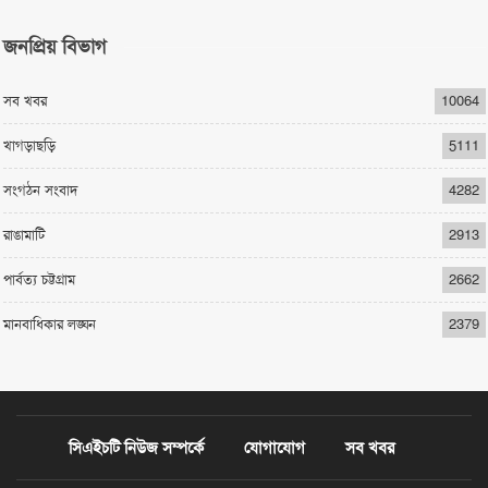
জনপ্রিয় বিভাগ
সব খবর
10064
খাগড়াছড়ি
5111
সংগঠন সংবাদ
4282
রাঙামাটি
2913
পার্বত্য চট্টগ্রাম
2662
মানবাধিকার লঙ্ঘন
2379
সিএইচটি নিউজ সম্পর্কে
যোগাযোগ
সব খবর