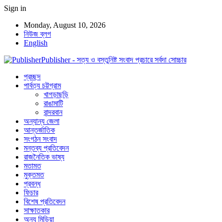
Sign in
Monday, August 10, 2026
নিউজ ব্লগ
English
Publisher - সত্য ও বস্তুনিষ্ট সংবাদ প্রচারে সর্বদা সোচ্চার
প্রচ্ছদ
পার্বত্য চট্টগ্রাম
খাগড়াছড়ি
রাঙামাটি
বান্দরবান
অন্যান্য জেলা
আন্তর্জাতিক
সংগঠন সংবাদ
মন্তব্য প্রতিবেদন
রাজনৈতিক ভাষ্য
মতামত
মুক্তমত
প্রবন্ধ
ফিচার
বিশেষ প্রতিবেদন
সাক্ষাতকার
অন্য মিডিয়া