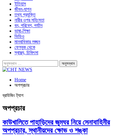
ইতিহাস
জীবন-যাপন
তথ্য প্রযুক্তি
নারীর ওপর সহিংসতা
বন, পরিবেশ, পর্যটন
ভাষা-শিক্ষা
ভিডিও
মানবাধিকার লঙ্ঘন
ফেসবুক থেকে
স্বাস্থ্য, চিকিৎসা
Home
অপপ্রচার
ব্রাউজিং ট্যাগ
অপপ্রচার
কাউখালিতে পাহাড়িদের জুমঘর নিয়ে সেনাবাহিনীর
অপপ্রচার, স্থানীয়দের ক্ষোভ ও শঙ্কা