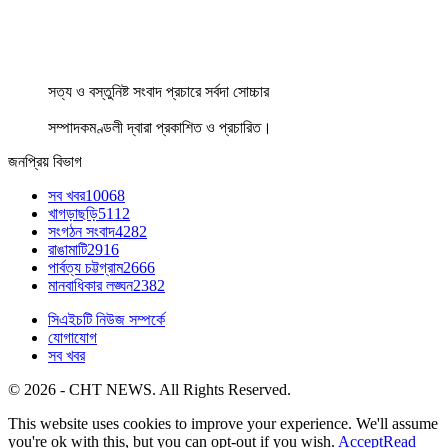
সত্য ও বস্তুনিষ্ট সংবাদ প্রচারে সর্বদা সোচ্চার
সম্পাদকমণ্ডলী দ্বারা প্রকাশিত ও প্রচারিত।
জনপ্রিয় বিভাগ
সব খবর
10068
খাগড়াছড়ি
5112
সংগঠন সংবাদ
4282
রাঙামাটি
2916
পার্বত্য চট্টগ্রাম
2666
মানবাধিকার লঙ্ঘন
2382
সিএইচটি নিউজ সম্পর্কে
যোগাযোগ
সব খবর
© 2026 - CHT NEWS. All Rights Reserved.
This website uses cookies to improve your experience. We'll assume
you're ok with this, but you can opt-out if you wish.
Accept
Read