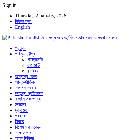
Sign in
Thursday, August 6, 2026
নিউজ ব্লগ
English
Publisher - সত্য ও বস্তুনিষ্ট সংবাদ প্রচারে সর্বদা সোচ্চার
প্রচ্ছদ
পার্বত্য চট্টগ্রাম
খাগড়াছড়ি
রাঙামাটি
বান্দরবান
অন্যান্য জেলা
আন্তর্জাতিক
সংগঠন সংবাদ
মন্তব্য প্রতিবেদন
রাজনৈতিক ভাষ্য
মতামত
মুক্তমত
প্রবন্ধ
ফিচার
বিশেষ প্রতিবেদন
সাক্ষাতকার
অন্য মিডিয়া