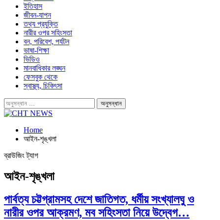
ইতিহাস
জীবন-যাপন
তথ্য প্রযুক্তি
নারীর ওপর সহিংসতা
বন, পরিবেশ, পর্যটন
ভাষা-শিক্ষা
ভিডিও
মানবাধিকার লঙ্ঘন
ফেসবুক থেকে
স্বাস্থ্য, চিকিৎসা
Home
আইন-শৃঙ্খলা
ব্রাউজিং ট্যাগ
আইন-শৃঙ্খলা
পার্বত্য চট্টগ্রামসহ দেশে জাতিগত, ধর্মীয় সংখ্যালঘু ও
নারীর ওপর আক্রমণ, মব সহিংসতা নিয়ে উদ্বেগ…