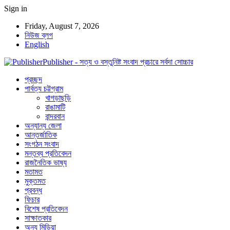
Sign in
Friday, August 7, 2026
নিউজ ব্লগ
English
Publisher - সত্য ও বস্তুনিষ্ট সংবাদ প্রচারে সর্বদা সোচ্চার
প্রচ্ছদ
পার্বত্য চট্টগ্রাম
খাগড়াছড়ি
রাঙামাটি
বান্দরবান
অন্যান্য জেলা
আন্তর্জাতিক
সংগঠন সংবাদ
মন্তব্য প্রতিবেদন
রাজনৈতিক ভাষ্য
মতামত
মুক্তমত
প্রবন্ধ
ফিচার
বিশেষ প্রতিবেদন
সাক্ষাতকার
অন্য মিডিয়া