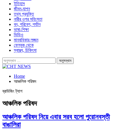
ইতিহাস
জীবন-যাপন
তথ্য প্রযুক্তি
নারীর ওপর সহিংসতা
বন, পরিবেশ, পর্যটন
ভাষা-শিক্ষা
ভিডিও
মানবাধিকার লঙ্ঘন
ফেসবুক থেকে
স্বাস্থ্য, চিকিৎসা
Home
আঞ্চলিক পরিষদ
ব্রাউজিং ট্যাগ
আঞ্চলিক পরিষদ
আঞ্চলিক পরিষদ নিয়ে এবার সরব হলো পুরোনবস্তী
বাঙালিরা