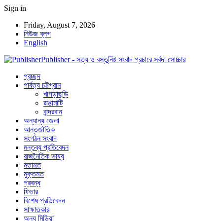
Sign in
Friday, August 7, 2026
নিউজ ব্লগ
English
Publisher - সত্য ও বস্তুনিষ্ট সংবাদ প্রচারে সর্বদা সোচ্চার
প্রচ্ছদ
পার্বত্য চট্টগ্রাম
খাগড়াছড়ি
রাঙামাটি
বান্দরবান
অন্যান্য জেলা
আন্তর্জাতিক
সংগঠন সংবাদ
মন্তব্য প্রতিবেদন
রাজনৈতিক ভাষ্য
মতামত
মুক্তমত
প্রবন্ধ
ফিচার
বিশেষ প্রতিবেদন
সাক্ষাতকার
অন্য মিডিয়া