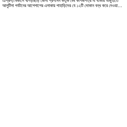
এপ্রিল) বিকালে খাগড়াছড়ি জেলা প্রশাসন কর্তৃক বৈধ কাগজপত্র না থাকার অজুহাতে
আলুটিলা পর্যটনের আশেপাশের এলাকায় পাহাড়িদের যে ১২টি দোকান বন্ধ করে দেওয়া
…