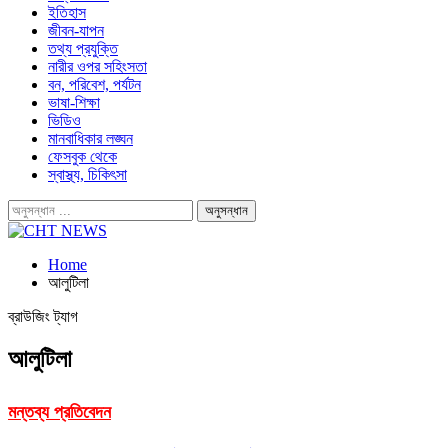
ইতিহাস
জীবন-যাপন
তথ্য প্রযুক্তি
নারীর ওপর সহিংসতা
বন, পরিবেশ, পর্যটন
ভাষা-শিক্ষা
ভিডিও
মানবাধিকার লঙ্ঘন
ফেসবুক থেকে
স্বাস্থ্য, চিকিৎসা
Home
আলুটিলা
ব্রাউজিং ট্যাগ
আলুটিলা
মন্তব্য প্রতিবেদন