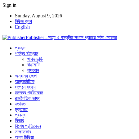
Sign in
Sunday, August 9, 2026
নিউজ ব্লগ
English
Publisher - সত্য ও বস্তুনিষ্ট সংবাদ প্রচারে সর্বদা সোচ্চার
প্রচ্ছদ
পার্বত্য চট্টগ্রাম
খাগড়াছড়ি
রাঙামাটি
বান্দরবান
অন্যান্য জেলা
আন্তর্জাতিক
সংগঠন সংবাদ
মন্তব্য প্রতিবেদন
রাজনৈতিক ভাষ্য
মতামত
মুক্তমত
প্রবন্ধ
ফিচার
বিশেষ প্রতিবেদন
সাক্ষাতকার
অন্য মিডিয়া