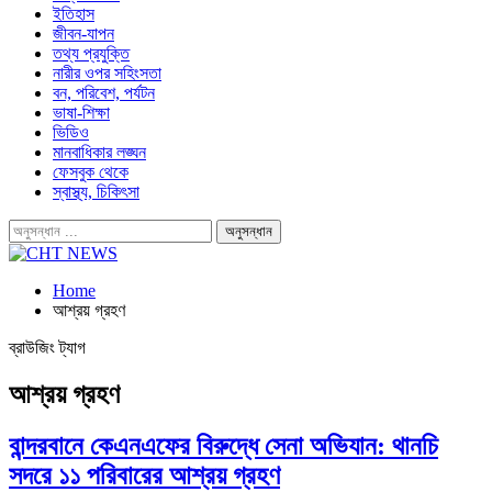
ইতিহাস
জীবন-যাপন
তথ্য প্রযুক্তি
নারীর ওপর সহিংসতা
বন, পরিবেশ, পর্যটন
ভাষা-শিক্ষা
ভিডিও
মানবাধিকার লঙ্ঘন
ফেসবুক থেকে
স্বাস্থ্য, চিকিৎসা
Home
আশ্রয় গ্রহণ
ব্রাউজিং ট্যাগ
আশ্রয় গ্রহণ
বান্দরবানে কেএনএফের বিরুদ্ধে সেনা অভিযান: থানচি
সদরে ১১ পরিবারের আশ্রয় গ্রহণ