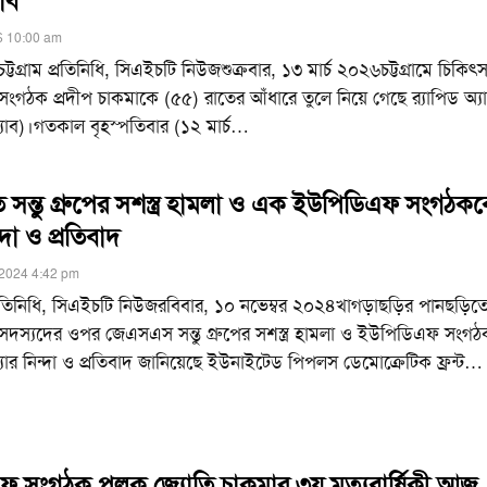
যাব
6 10:00 am
ট্টগ্রাম প্রতিনিধি, সিএইচটি নিউজশুক্রবার, ১৩ মার্চ ২০২৬চট্টগ্রামে চিকিৎস
গঠক প্রদীপ চাকমাকে (৫৫) রাতের আঁধারে তুলে নিয়ে গেছে র‌্যাপিড অ্
র‌্যাব)।গতকাল বৃহস্পতিবার (১২ মার্চ
…
ে সন্তু গ্রুপের সশস্ত্র হামলা ও এক ইউপিডিএফ সংগঠক
্দা ও প্রতিবাদ
2024 4:42 pm
্রতিনিধি, সিএইচটি নিউজরবিবার, ১০ নভেম্বর ২০২৪খাগড়াছড়ির পানছড়িত
স্যদের ওপর জেএসএস সন্তু গ্রুপের সশস্ত্র হামলা ও ইউপিডিএফ সংগঠ
ার নিন্দা ও প্রতিবাদ জানিয়েছে ইউনাইটেড পিপলস ডেমোক্রেটিক ফ্রন্ট
…
 সংগঠক পুলক জ্যোতি চাকমার ৩য় মৃত্যুবার্ষিকী আজ