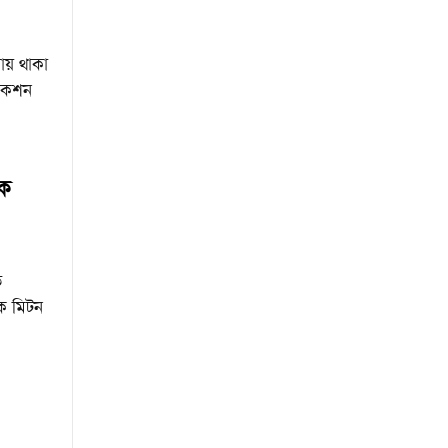
ায় থাকা
যাকশন
কে
ে
ক মিটন