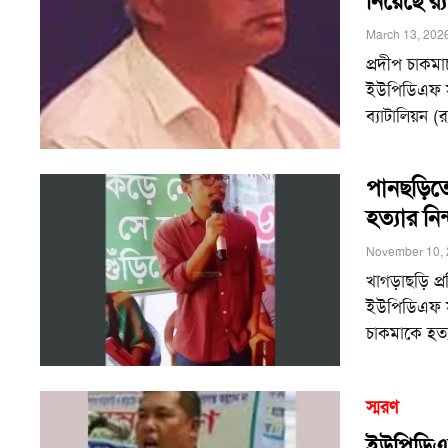
নিয়েছে র‌্
March 13, 202
প্রদীপ চাকমাচ
ইউপিডিএফ সং
ব্যাটালিয়ন (
পানছড়িত
হত্যার নিন
November 10, 
খাগড়াছড়ি প
ইউপিডিএফ সদ
চাকমাকে হত্য
স্মরণ
ইউপিডিএফ