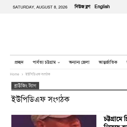
নিউজ ব্লগ
English
SATURDAY, AUGUST 8, 2026
প্রচ্ছদ
পার্বত্য চট্টগ্রাম
অন্যান্য জেলা
আন্তর্জাতিক
Home
ইউপিডিএফ সংগঠক
অন্য মিডিয়া
ইতিহাস
জীবন-যাপন
তথ্য প্রযুক্তি
নার
ব্রাউজিং ট্যাগ
ইউপিডিএফ সংগঠক
চট্টগ্রাম