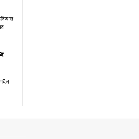
 ছবিআজ
ের
আজ
 ফাইল