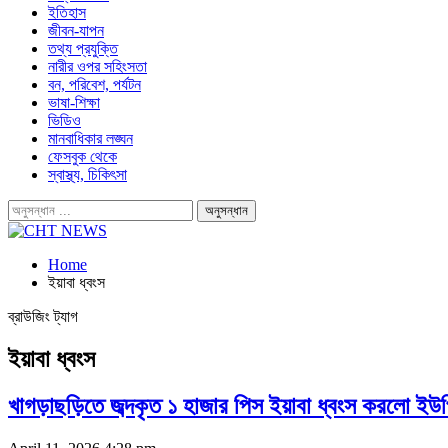
ইতিহাস
জীবন-যাপন
তথ্য প্রযুক্তি
নারীর ওপর সহিংসতা
বন, পরিবেশ, পর্যটন
ভাষা-শিক্ষা
ভিডিও
মানবাধিকার লঙ্ঘন
ফেসবুক থেকে
স্বাস্থ্য, চিকিৎসা
Home
ইয়াবা ধ্বংস
ব্রাউজিং ট্যাগ
ইয়াবা ধ্বংস
খাগড়াছড়িতে জব্দকৃত ১ হাজার পিস ইয়াবা ধ্বংস করলো ই