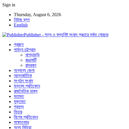
Sign in
Thursday, August 6, 2026
নিউজ ব্লগ
English
Publisher - সত্য ও বস্তুনিষ্ট সংবাদ প্রচারে সর্বদা সোচ্চার
প্রচ্ছদ
পার্বত্য চট্টগ্রাম
খাগড়াছড়ি
রাঙামাটি
বান্দরবান
অন্যান্য জেলা
আন্তর্জাতিক
সংগঠন সংবাদ
মন্তব্য প্রতিবেদন
রাজনৈতিক ভাষ্য
মতামত
মুক্তমত
প্রবন্ধ
ফিচার
বিশেষ প্রতিবেদন
সাক্ষাতকার
অন্য মিডিয়া