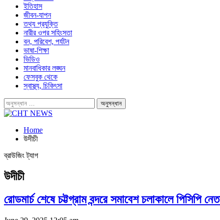
ইতিহাস
জীবন-যাপন
তথ্য প্রযুক্তি
নারীর ওপর সহিংসতা
বন, পরিবেশ, পর্যটন
ভাষা-শিক্ষা
ভিডিও
মানবাধিকার লঙ্ঘন
ফেসবুক থেকে
স্বাস্থ্য, চিকিৎসা
Home
উদীচী
ব্রাউজিং ট্যাগ
উদীচী
রোডমার্চ শেষে চট্টগ্রাম বন্দরে সমাবেশ চলাকালে পিসিপি 