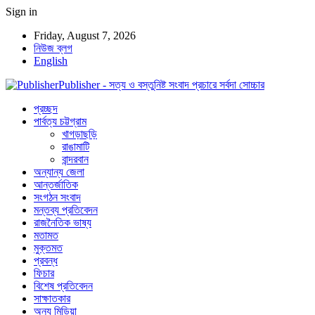
Sign in
Friday, August 7, 2026
নিউজ ব্লগ
English
Publisher - সত্য ও বস্তুনিষ্ট সংবাদ প্রচারে সর্বদা সোচ্চার
প্রচ্ছদ
পার্বত্য চট্টগ্রাম
খাগড়াছড়ি
রাঙামাটি
বান্দরবান
অন্যান্য জেলা
আন্তর্জাতিক
সংগঠন সংবাদ
মন্তব্য প্রতিবেদন
রাজনৈতিক ভাষ্য
মতামত
মুক্তমত
প্রবন্ধ
ফিচার
বিশেষ প্রতিবেদন
সাক্ষাতকার
অন্য মিডিয়া