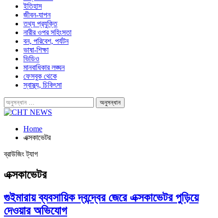
ইতিহাস
জীবন-যাপন
তথ্য প্রযুক্তি
নারীর ওপর সহিংসতা
বন, পরিবেশ, পর্যটন
ভাষা-শিক্ষা
ভিডিও
মানবাধিকার লঙ্ঘন
ফেসবুক থেকে
স্বাস্থ্য, চিকিৎসা
Home
এক্সকাভেটর
ব্রাউজিং ট্যাগ
এক্সকাভেটর
গুইমারায় ব্যবসায়িক দ্বন্দ্বের জেরে এক্সকাভেটর পুড়িয়ে
দেওয়ার অভিযোগ