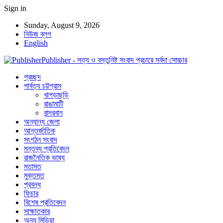
Sign in
Sunday, August 9, 2026
নিউজ ব্লগ
English
Publisher - সত্য ও বস্তুনিষ্ট সংবাদ প্রচারে সর্বদা সোচ্চার
প্রচ্ছদ
পার্বত্য চট্টগ্রাম
খাগড়াছড়ি
রাঙামাটি
বান্দরবান
অন্যান্য জেলা
আন্তর্জাতিক
সংগঠন সংবাদ
মন্তব্য প্রতিবেদন
রাজনৈতিক ভাষ্য
মতামত
মুক্তমত
প্রবন্ধ
ফিচার
বিশেষ প্রতিবেদন
সাক্ষাতকার
অন্য মিডিয়া