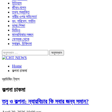
ইতিহাস
জীবন-যাপন
তথ্য প্রযুক্তি
নারীর ওপর সহিংসতা
বন, পরিবেশ, পর্যটন
ভাষা-শিক্ষা
ভিডিও
মানবাধিকার লঙ্ঘন
ফেসবুক থেকে
স্বাস্থ্য, চিকিৎসা
Home
কল্পনা চাকমা
ব্রাউজিং ট্যাগ
কল্পনা চাকমা
তনু ও কল্পনা: ন্যায়বিচার কি সবার জন্য সমান?