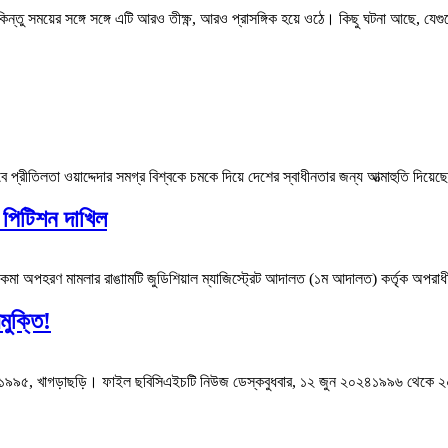
্তু সময়ের সঙ্গে সঙ্গে এটি আরও তীক্ষ্ণ, আরও প্রাসঙ্গিক হয়ে ওঠে। কিছু ঘটনা আছে, যেগুলো 
ীতিলতা ওয়াদ্দেদার সমগ্র বিশ্বকে চমকে দিয়ে দেশের স্বাধীনতার জন্য আত্মাহুতি দিয়েছে
উ পিটিশন দাখিল
কমা অপহরণ মামলার রাঙাামটি জুডিশিয়াল ম্যাজিস্ট্রেট আদালত (১ম আদালত) কর্তৃক অপরাধীদের
মুক্তি!
ছবি: ১৯৯৫, খাগড়াছড়ি। ফাইল ছবিসিএইচটি নিউজ ডেস্কবুধবার, ১২ জুন ২০২৪১৯৯৬ থেকে ২০২৪