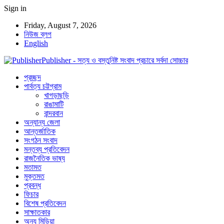
Sign in
Friday, August 7, 2026
নিউজ ব্লগ
English
Publisher - সত্য ও বস্তুনিষ্ট সংবাদ প্রচারে সর্বদা সোচ্চার
প্রচ্ছদ
পার্বত্য চট্টগ্রাম
খাগড়াছড়ি
রাঙামাটি
বান্দরবান
অন্যান্য জেলা
আন্তর্জাতিক
সংগঠন সংবাদ
মন্তব্য প্রতিবেদন
রাজনৈতিক ভাষ্য
মতামত
মুক্তমত
প্রবন্ধ
ফিচার
বিশেষ প্রতিবেদন
সাক্ষাতকার
অন্য মিডিয়া