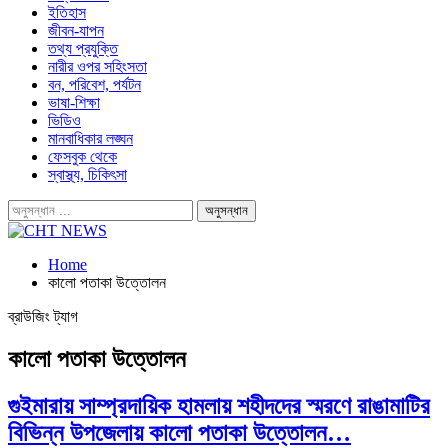
ইতিহাস
জীবন-যাপন
তথ্য প্রযুক্তি
নারীর ওপর সহিংসতা
বন, পরিবেশ, পর্যটন
ভাষা-শিক্ষা
ভিডিও
মানবাধিকার লঙ্ঘন
ফেসবুক থেকে
স্বাস্থ্য, চিকিৎসা
Home
কালো পতাকা উত্তোলন
ব্রাউজিং ট্যাগ
কালো পতাকা উত্তোলন
গুইমারায় সাম্প্রদায়িক হামলায় শহীদদের স্মরণে রাঙামাটির
বিভিন্ন উপজেলায় কালো পতাকা উত্তোলন…