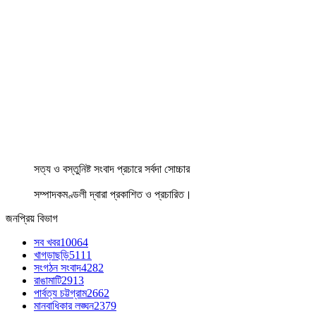
সত্য ও বস্তুনিষ্ট সংবাদ প্রচারে সর্বদা সোচ্চার
সম্পাদকমণ্ডলী দ্বারা প্রকাশিত ও প্রচারিত।
জনপ্রিয় বিভাগ
সব খবর
10064
খাগড়াছড়ি
5111
সংগঠন সংবাদ
4282
রাঙামাটি
2913
পার্বত্য চট্টগ্রাম
2662
মানবাধিকার লঙ্ঘন
2379