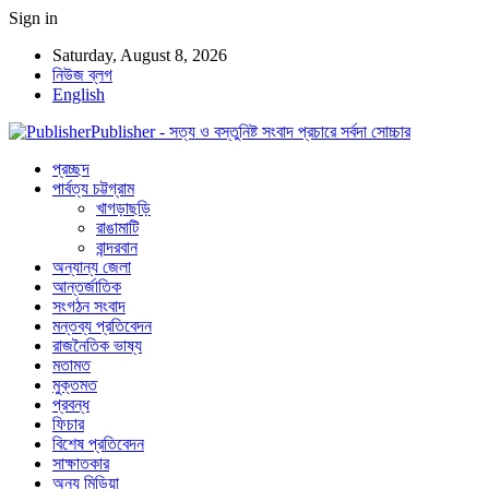
Sign in
Saturday, August 8, 2026
নিউজ ব্লগ
English
Publisher - সত্য ও বস্তুনিষ্ট সংবাদ প্রচারে সর্বদা সোচ্চার
প্রচ্ছদ
পার্বত্য চট্টগ্রাম
খাগড়াছড়ি
রাঙামাটি
বান্দরবান
অন্যান্য জেলা
আন্তর্জাতিক
সংগঠন সংবাদ
মন্তব্য প্রতিবেদন
রাজনৈতিক ভাষ্য
মতামত
মুক্তমত
প্রবন্ধ
ফিচার
বিশেষ প্রতিবেদন
সাক্ষাতকার
অন্য মিডিয়া