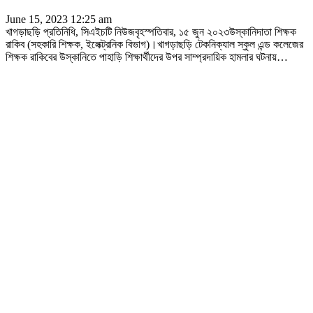
June 15, 2023 12:25 am
খাগড়াছড়ি প্রতিনিধি, সিএইচটি নিউজবৃহস্পতিবার, ১৫ জুন ২০২৩উস্কানিদাতা শিক্ষক
রাকিব (সহকারি শিক্ষক, ইলেক্ট্রনিক বিভাগ)।খাগড়াছড়ি টেকনিক্যাল স্কুল এন্ড কলেজের
শিক্ষক রাকিবের উস্কানিতে পাহাড়ি শিক্ষার্থীদের উপর সাম্প্রদায়িক হামলার ঘটনায়
…