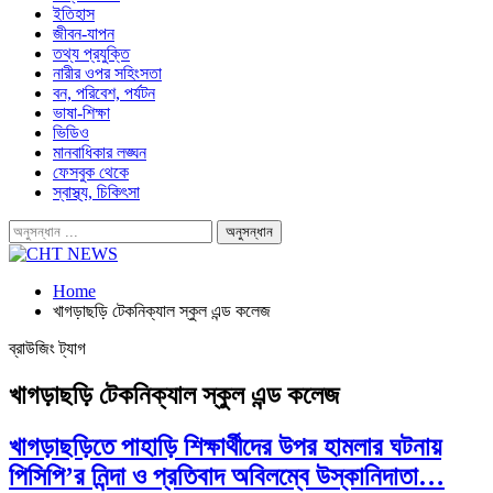
ইতিহাস
জীবন-যাপন
তথ্য প্রযুক্তি
নারীর ওপর সহিংসতা
বন, পরিবেশ, পর্যটন
ভাষা-শিক্ষা
ভিডিও
মানবাধিকার লঙ্ঘন
ফেসবুক থেকে
স্বাস্থ্য, চিকিৎসা
Home
খাগড়াছড়ি টেকনিক্যাল স্কুল এন্ড কলেজ
ব্রাউজিং ট্যাগ
খাগড়াছড়ি টেকনিক্যাল স্কুল এন্ড কলেজ
খাগড়াছড়িতে পাহাড়ি শিক্ষার্থীদের উপর হামলার ঘটনায়
পিসিপি’র নিন্দা ও প্রতিবাদ অবিলম্বে উস্কানিদাতা…