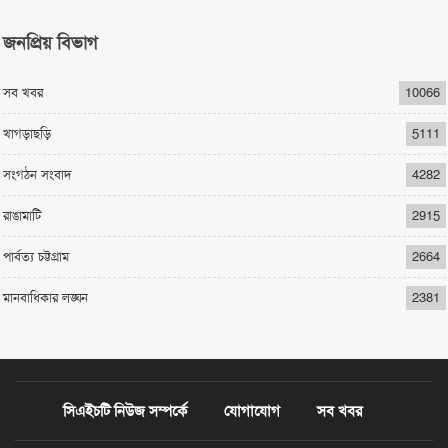
জনপ্রিয় বিভাগ
সব খবর
10066
খাগড়াছড়ি
5111
সংগঠন সংবাদ
4282
রাঙামাটি
2915
পার্বত্য চট্টগ্রাম
2664
মানবাধিকার লঙ্ঘন
2381
সিএইচটি নিউজ সম্পর্কে
যোগাযোগ
সব খবর