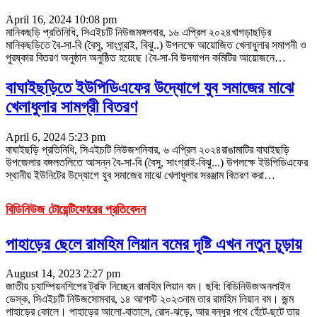
April 16, 2024 10:08 pm
মানিকছড়ি প্রতিনিধি, সিএইচটি নিউজমঙ্গলবার, ১৬ এপ্রিল ২০২৪খাগড়াছড়ির
মানিকছড়িতে বৈ-সা-বি (বৈসু, সাংগ্র্রাই, বিঝু..) উপলক্ষে আয়োজিত খেলাধুলার সমাপনী ও
পুরষ্কার বিতরণ অনুষ্ঠান অনুষ্ঠিত হয়েছে।বৈ-সা-বি উদযাপন কমিটির আয়োজনে
…
বাঘাইছড়িতে ইউপিডিএফের উদ্যোগে যুব সমাজের মাঝে
খেলাধুলার সামগ্রী বিতরণ
April 6, 2024 5:23 pm
বাঘাইছড়ি প্রতিনিধি, সিএইচটি নিউজশনিবার, ৬ এপ্রিল ২০২৪রাঙামাটির বাঘাইছড়ি
উপজেলার বঙ্গলতলিতে আসন্ন বৈ-সা-বি (বৈসু, সাংগ্রাই-বিঝু...) উপলক্ষে ইউপিডিএফের
স্থানীয় ইউনিটের উদ্যোগে যুব সমাজের মাঝে খেলাধুলার সরঞ্জাম বিতরণ করা
…
বিডিনিউজ টোয়েন্টিফোরের প্রতিবেদন
পাহাড়ের ছেলে রামহিম লিয়ান বমের দৃষ্টি এখন নতুন চূড়ায়
August 14, 2023 2:27 pm
জাতীয় চ্যাম্পিয়নশিপের ট্রফি নিচ্ছেন রামহিম লিয়ান বম। ছবি: বিডিনিউজঅনলাইন
ডেস্ক, সিএইচটি নিউজসোমবার, ১৪ আগস্ট ২০২৩নাম তার রামহিম লিয়ান বম। জন্ম
পাহাড়ের কোলে। পাহাড়ের আলো-বাতাসে, রোদ-ঝড়ে, আর বন্ধুর পথে হেঁটে-ছুটে তার