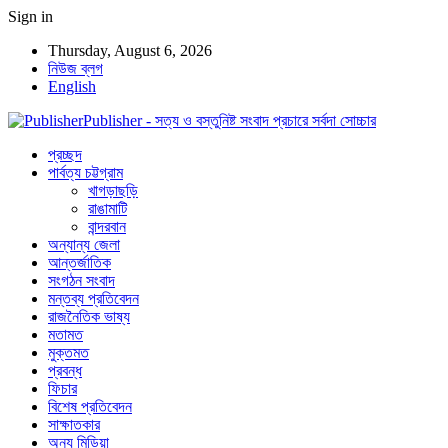
Sign in
Thursday, August 6, 2026
নিউজ ব্লগ
English
Publisher - সত্য ও বস্তুনিষ্ট সংবাদ প্রচারে সর্বদা সোচ্চার
প্রচ্ছদ
পার্বত্য চট্টগ্রাম
খাগড়াছড়ি
রাঙামাটি
বান্দরবান
অন্যান্য জেলা
আন্তর্জাতিক
সংগঠন সংবাদ
মন্তব্য প্রতিবেদন
রাজনৈতিক ভাষ্য
মতামত
মুক্তমত
প্রবন্ধ
ফিচার
বিশেষ প্রতিবেদন
সাক্ষাতকার
অন্য মিডিয়া