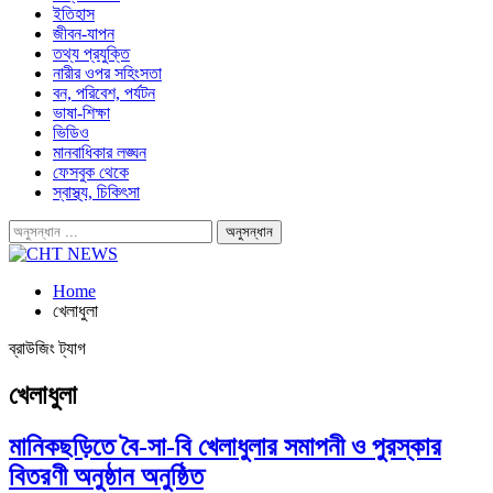
ইতিহাস
জীবন-যাপন
তথ্য প্রযুক্তি
নারীর ওপর সহিংসতা
বন, পরিবেশ, পর্যটন
ভাষা-শিক্ষা
ভিডিও
মানবাধিকার লঙ্ঘন
ফেসবুক থেকে
স্বাস্থ্য, চিকিৎসা
Home
খেলাধুলা
ব্রাউজিং ট্যাগ
খেলাধুলা
মানিকছড়িতে বৈ-সা-বি খেলাধুলার সমাপনী ও পুরস্কার
বিতরণী অনুষ্ঠান অনুষ্ঠিত