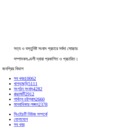
সত্য ও বস্তুনিষ্ট সংবাদ প্রচারে সর্বদা সোচ্চার
সম্পাদকমণ্ডলী দ্বারা প্রকাশিত ও প্রচারিত।
জনপ্রিয় বিভাগ
সব খবর
10062
খাগড়াছড়ি
5111
সংগঠন সংবাদ
4282
রাঙামাটি
2912
পার্বত্য চট্টগ্রাম
2660
মানবাধিকার লঙ্ঘন
2378
সিএইচটি নিউজ সম্পর্কে
যোগাযোগ
সব খবর