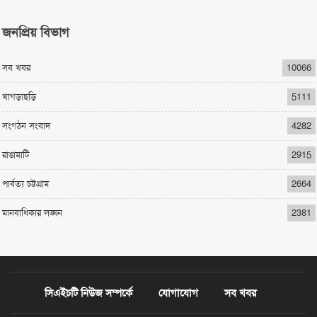
জনপ্রিয় বিভাগ
সব খবর
10066
খাগড়াছড়ি
5111
সংগঠন সংবাদ
4282
রাঙামাটি
2915
পার্বত্য চট্টগ্রাম
2664
মানবাধিকার লঙ্ঘন
2381
সিএইচটি নিউজ সম্পর্কে
যোগাযোগ
সব খবর