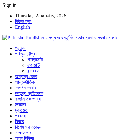
Sign in
Thursday, August 6, 2026
নিউজ ব্লগ
English
Publisher - সত্য ও বস্তুনিষ্ট সংবাদ প্রচারে সর্বদা সোচ্চার
প্রচ্ছদ
পার্বত্য চট্টগ্রাম
খাগড়াছড়ি
রাঙামাটি
বান্দরবান
অন্যান্য জেলা
আন্তর্জাতিক
সংগঠন সংবাদ
মন্তব্য প্রতিবেদন
রাজনৈতিক ভাষ্য
মতামত
মুক্তমত
প্রবন্ধ
ফিচার
বিশেষ প্রতিবেদন
সাক্ষাতকার
অন্য মিডিয়া