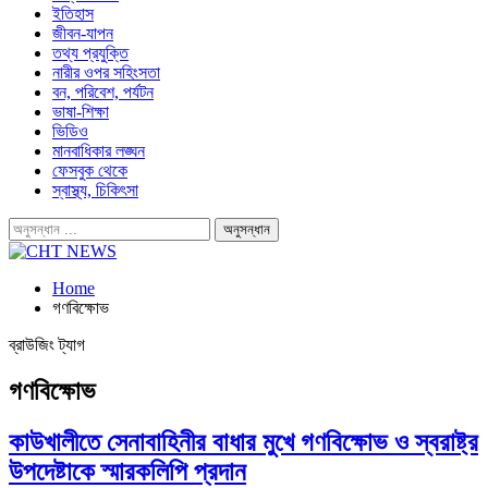
ইতিহাস
জীবন-যাপন
তথ্য প্রযুক্তি
নারীর ওপর সহিংসতা
বন, পরিবেশ, পর্যটন
ভাষা-শিক্ষা
ভিডিও
মানবাধিকার লঙ্ঘন
ফেসবুক থেকে
স্বাস্থ্য, চিকিৎসা
Home
গণবিক্ষোভ
ব্রাউজিং ট্যাগ
গণবিক্ষোভ
কাউখালীতে সেনাবাহিনীর বাধার মুখে গণবিক্ষোভ ও স্বরাষ্ট্র
উপদেষ্টাকে স্মারকলিপি প্রদান