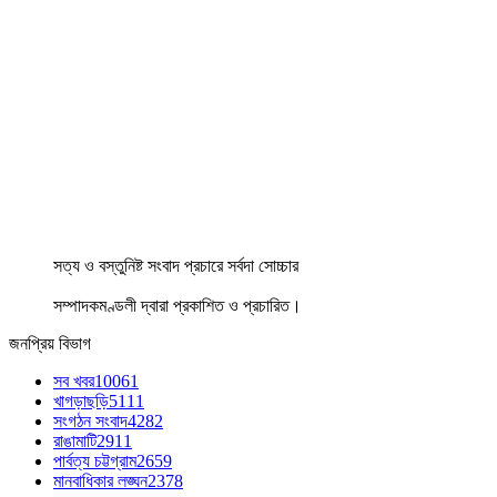
সত্য ও বস্তুনিষ্ট সংবাদ প্রচারে সর্বদা সোচ্চার
সম্পাদকমণ্ডলী দ্বারা প্রকাশিত ও প্রচারিত।
জনপ্রিয় বিভাগ
সব খবর
10061
খাগড়াছড়ি
5111
সংগঠন সংবাদ
4282
রাঙামাটি
2911
পার্বত্য চট্টগ্রাম
2659
মানবাধিকার লঙ্ঘন
2378