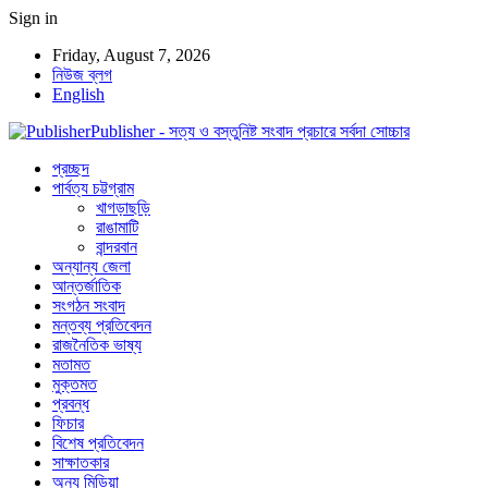
Sign in
Friday, August 7, 2026
নিউজ ব্লগ
English
Publisher - সত্য ও বস্তুনিষ্ট সংবাদ প্রচারে সর্বদা সোচ্চার
প্রচ্ছদ
পার্বত্য চট্টগ্রাম
খাগড়াছড়ি
রাঙামাটি
বান্দরবান
অন্যান্য জেলা
আন্তর্জাতিক
সংগঠন সংবাদ
মন্তব্য প্রতিবেদন
রাজনৈতিক ভাষ্য
মতামত
মুক্তমত
প্রবন্ধ
ফিচার
বিশেষ প্রতিবেদন
সাক্ষাতকার
অন্য মিডিয়া