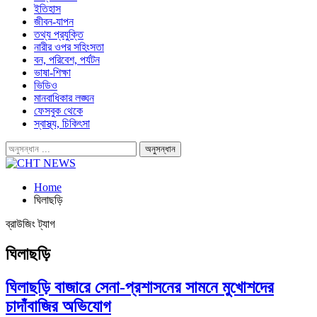
ইতিহাস
জীবন-যাপন
তথ্য প্রযুক্তি
নারীর ওপর সহিংসতা
বন, পরিবেশ, পর্যটন
ভাষা-শিক্ষা
ভিডিও
মানবাধিকার লঙ্ঘন
ফেসবুক থেকে
স্বাস্থ্য, চিকিৎসা
Home
ঘিলাছড়ি
ব্রাউজিং ট্যাগ
ঘিলাছড়ি
ঘিলাছড়ি বাজারে সেনা-প্রশাসনের সামনে মুখোশদের
চাদাঁবাজির অভিযোগ