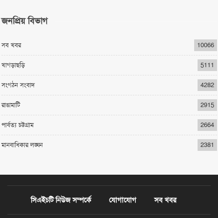
জনপ্রিয় বিভাগ
সব খবর
10066
খাগড়াছড়ি
5111
সংগঠন সংবাদ
4282
রাঙামাটি
2915
পার্বত্য চট্টগ্রাম
2664
মানবাধিকার লঙ্ঘন
2381
সিএইচটি নিউজ সম্পর্কে
যোগাযোগ
সব খবর