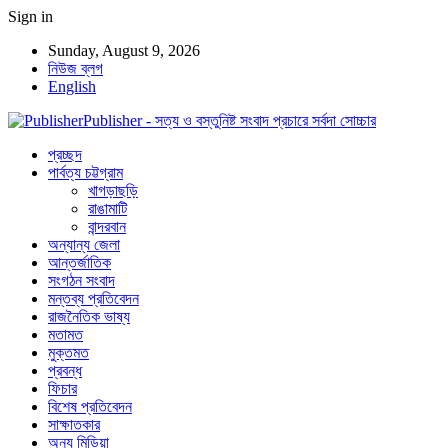
Sign in
Sunday, August 9, 2026
নিউজ ব্লগ
English
Publisher - সত্য ও বস্তুনিষ্ট সংবাদ প্রচারে সর্বদা সোচ্চার
প্রচ্ছদ
পার্বত্য চট্টগ্রাম
খাগড়াছড়ি
রাঙামাটি
বান্দরবান
অন্যান্য জেলা
আন্তর্জাতিক
সংগঠন সংবাদ
মন্তব্য প্রতিবেদন
রাজনৈতিক ভাষ্য
মতামত
মুক্তমত
প্রবন্ধ
ফিচার
বিশেষ প্রতিবেদন
সাক্ষাতকার
অন্য মিডিয়া