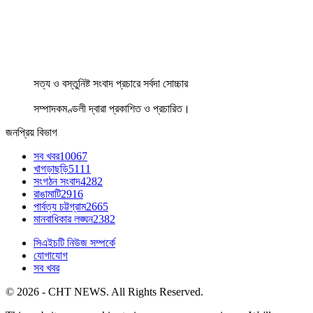
সত্য ও বস্তুনিষ্ট সংবাদ প্রচারে সর্বদা সোচ্চার
সম্পাদকমণ্ডলী দ্বারা প্রকাশিত ও প্রচারিত।
জনপ্রিয় বিভাগ
সব খবর
10067
খাগড়াছড়ি
5111
সংগঠন সংবাদ
4282
রাঙামাটি
2916
পার্বত্য চট্টগ্রাম
2665
মানবাধিকার লঙ্ঘন
2382
সিএইচটি নিউজ সম্পর্কে
যোগাযোগ
সব খবর
© 2026 - CHT NEWS. All Rights Reserved.