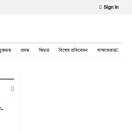
Sign In
মুক্তমত
প্রবন্ধ
ফিচার
বিশেষ প্রতিবেদন
সাক্ষাতকার
মানবাধিকার লঙ্ঘন
ফেসবুক থেকে
স্বাস্থ্য, চিকিৎসা
দ-