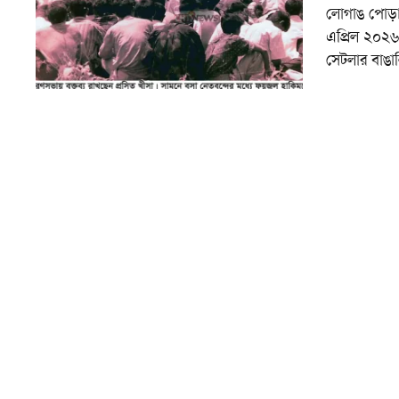
লোগাঙ পোড়াভ
এপ্রিল ২০২৬১
সেটলার বাঙাল