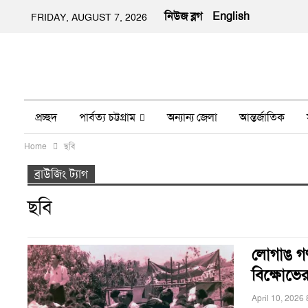
নিউজ ব্লগ
English
FRIDAY, AUGUST 7, 2026
প্রচ্ছদ
পার্বত্য চট্টগ্রাম
অন্যান্য জেলা
আন্তর্জাতিক
Home
ছবি
অন্য মিডিয়া
ইতিহাস
জীবন-যাপন
তথ্য প্রযুক্তি
নার
ব্রাউজিং ট্যাগ
ছবি
লোগাঙ গণহ
বিক্ষোভের 
April 10, 2026