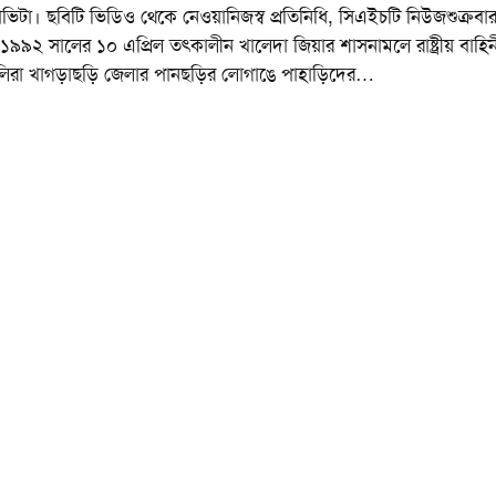
িটা। ছবিটি ভিডিও থেকে নেওয়ানিজস্ব প্রতিনিধি, সিএইচটি নিউজশুক্রবা
৯৯২ সালের ১০ এপ্রিল তৎকালীন খালেদা জিয়ার শাসনামলে রাষ্ট্রীয় বাহি
িরা খাগড়াছড়ি জেলার পানছড়ির লোগাঙে পাহাড়িদের
…