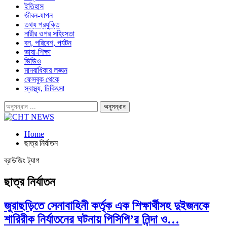
ইতিহাস
জীবন-যাপন
তথ্য প্রযুক্তি
নারীর ওপর সহিংসতা
বন, পরিবেশ, পর্যটন
ভাষা-শিক্ষা
ভিডিও
মানবাধিকার লঙ্ঘন
ফেসবুক থেকে
স্বাস্থ্য, চিকিৎসা
Home
ছাত্র নির্যাতন
ব্রাউজিং ট্যাগ
ছাত্র নির্যাতন
জুরাছড়িতে সেনাবাহিনী কর্তৃক এক শিক্ষার্থীসহ দুইজনকে
শারিরীক নির্যাতনের ঘটনায় পিসিপি’র নিন্দা ও…