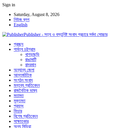
Sign in
Saturday, August 8, 2026
নিউজ ব্লগ
English
Publisher - সত্য ও বস্তুনিষ্ট সংবাদ প্রচারে সর্বদা সোচ্চার
প্রচ্ছদ
পার্বত্য চট্টগ্রাম
খাগড়াছড়ি
রাঙামাটি
বান্দরবান
অন্যান্য জেলা
আন্তর্জাতিক
সংগঠন সংবাদ
মন্তব্য প্রতিবেদন
রাজনৈতিক ভাষ্য
মতামত
মুক্তমত
প্রবন্ধ
ফিচার
বিশেষ প্রতিবেদন
সাক্ষাতকার
অন্য মিডিয়া